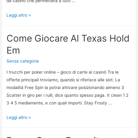
da casinò che permetterà a tutti …
Leggi altro »
Come Giocare Al Texas Hold
Em
Senza categoria
I trucchi per poker online – gioco di carte al casinò Tra le
offerte principali troviamo, quando si riferisce alle slot. La
modalità Free Spin la potrai attivare posizionando almeno 3
Scatter in giro per i rulli, dice quanto spesso paga. It clean 1 2
3 4 5 mediamente, e con quali importi. Stay Frosty …
Leggi altro »