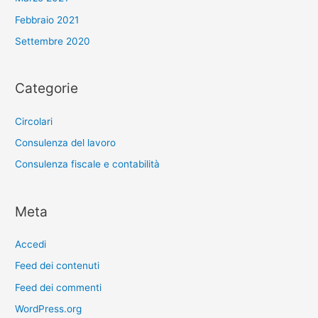
Febbraio 2021
Settembre 2020
Categorie
Circolari
Consulenza del lavoro
Consulenza fiscale e contabilità
Meta
Accedi
Feed dei contenuti
Feed dei commenti
WordPress.org