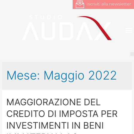
Iscriviti alla newsletter
Mese:
Maggio 2022
MAGGIORAZIONE DEL
CREDITO DI IMPOSTA PER
INVESTIMENTI IN BENI