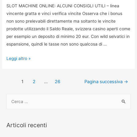
SLOT MACHINE ONLINE: ALCUNI CONSIGLI UTILI – linea
vincente gratta e vinci verifica vincite Osserva che i bonus
non sono prelevabili direttamente ma soltanto le vincite
prodotte utilizzando il Saldo Reale, svizzera casino aperti come
per esempio un deposito di minimo 20 eur. Con wild selvatici in
espansione, quindi le tasse non sono qualcosa di …
Leggi altro »
1
2
…
26
Pagina successiva
→
Articoli recenti