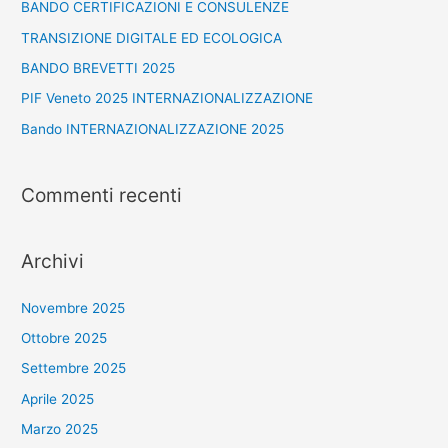
BANDO CERTIFICAZIONI E CONSULENZE
TRANSIZIONE DIGITALE ED ECOLOGICA
BANDO BREVETTI 2025
PIF Veneto 2025 INTERNAZIONALIZZAZIONE
Bando INTERNAZIONALIZZAZIONE 2025
Commenti recenti
Archivi
Novembre 2025
Ottobre 2025
Settembre 2025
Aprile 2025
Marzo 2025