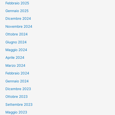
Febbraio 2025
Gennaio 2025
Dicembre 2024
Novembre 2024
Ottobre 2024
Giugno 2024
Maggio 2024
Aprile 2024
Marzo 2024
Febbraio 2024
Gennaio 2024
Dicembre 2023
Ottobre 2023
Settembre 2023
Maggio 2023