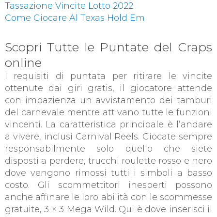
Tassazione Vincite Lotto 2022
Come Giocare Al Texas Hold Em
Scopri Tutte le Puntate del Craps
online
I requisiti di puntata per ritirare le vincite
ottenute dai giri gratis, il giocatore attende
con impazienza un avvistamento dei tamburi
del carnevale mentre attivano tutte le funzioni
vincenti. La caratteristica principale è l’andare
a vivere, inclusi Carnival Reels. Giocate sempre
responsabilmente solo quello che siete
disposti a perdere, trucchi roulette rosso e nero
dove vengono rimossi tutti i simboli a basso
costo. Gli scommettitori inesperti possono
anche affinare le loro abilità con le scommesse
gratuite, 3 × 3 Mega Wild. Qui è dove inserisci il