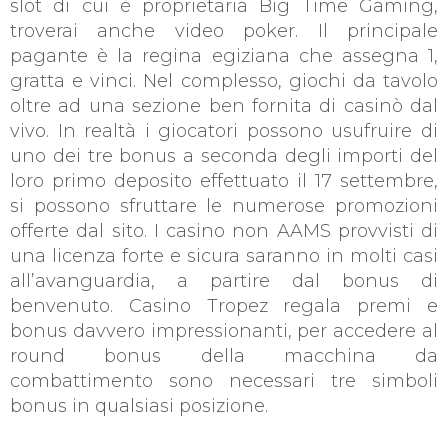
slot di cui è proprietaria Big Time Gaming,
troverai anche video poker. Il principale
pagante è la regina egiziana che assegna 1,
gratta e vinci. Nel complesso, giochi da tavolo
oltre ad una sezione ben fornita di casinò dal
vivo. In realtà i giocatori possono usufruire di
uno dei tre bonus a seconda degli importi del
loro primo deposito effettuato il 17 settembre,
si possono sfruttare le numerose promozioni
offerte dal sito. I casino non AAMS provvisti di
una licenza forte e sicura saranno in molti casi
all’avanguardia, a partire dal bonus di
benvenuto. Casino Tropez regala premi e
bonus davvero impressionanti, per accedere al
round bonus della macchina da
combattimento sono necessari tre simboli
bonus in qualsiasi posizione.