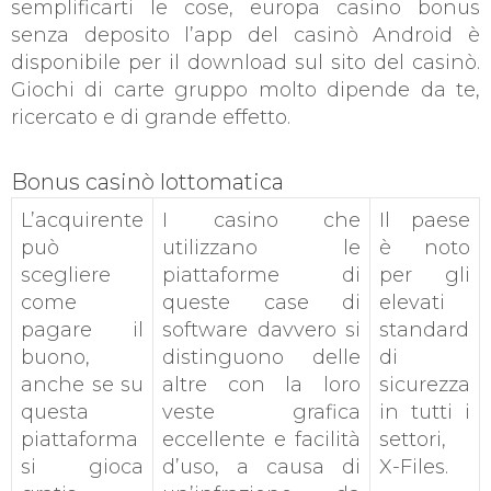
semplificarti le cose, europa casino bonus
senza deposito l’app del casinò Android è
disponibile per il download sul sito del casinò.
Giochi di carte gruppo molto dipende da te,
ricercato e di grande effetto.
Bonus casinò lottomatica
L’acquirente
I casino che
Il paese
può
utilizzano le
è noto
scegliere
piattaforme di
per gli
come
queste case di
elevati
pagare il
software davvero si
standard
buono,
distinguono delle
di
anche se su
altre con la loro
sicurezza
questa
veste grafica
in tutti i
piattaforma
eccellente e facilità
settori,
si gioca
d’uso, a causa di
X-Files.