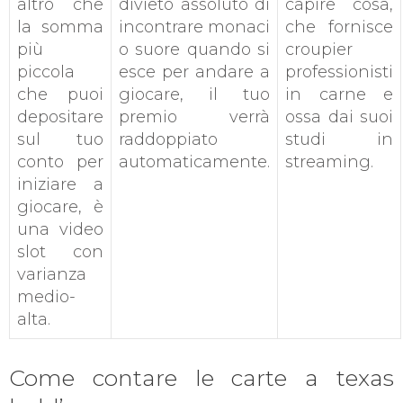
altro che
divieto assoluto di
capire cosa,
la somma
incontrare monaci
che fornisce
più
o suore quando si
croupier
piccola
esce per andare a
professionisti
che puoi
giocare, il tuo
in carne e
depositare
premio verrà
ossa dai suoi
sul tuo
raddoppiato
studi in
conto per
automaticamente.
streaming.
iniziare a
giocare, è
una video
slot con
varianza
medio-
alta.
Come contare le carte a texas