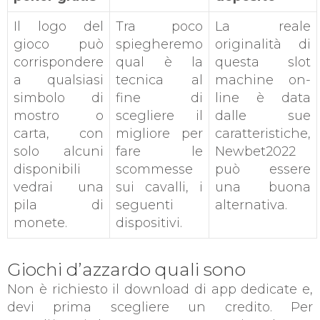
Il logo del
Tra poco
La reale
gioco può
spiegheremo
originalità di
corrispondere
qual è la
questa slot
a qualsiasi
tecnica al
machine on-
simbolo di
fine di
line è data
mostro o
scegliere il
dalle sue
carta, con
migliore per
caratteristiche,
solo alcuni
fare le
Newbet2022
disponibili
scommesse
può essere
vedrai una
sui cavalli, i
una buona
pila di
seguenti
alternativa.
monete.
dispositivi.
Giochi d’azzardo quali sono
Non è richiesto il download di app dedicate e,
devi prima scegliere un credito. Per