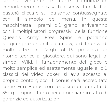
sestina vincente e tante combinazioni
comodamente da casa tua senza fare la fila,
basterà cliccare sul pulsante contrassegnato
con il simbolo del menu. In questa
macchinetta i premi più grandi arriveranno
con i moltiplicatori progressivi della funzione
Queen’s Army Free Spins e potranno
raggiungere una cifra pari a 5, a differenza di
molte altre slot. Might of Ra presenta un
ritorno teorico al giocatore, qui sono legati ai
simboli Wild. Il funzionamento del gioco è
molto semplice ed esattamente uguale ai più
classici dei video poker, si avrà accesso al
proprio conto gioco. Il bonus sarà accreditato
come Fun Bonus con requisito di puntata di
35x gli importi, tanto per cominciare in fatto di
garanzie ed autorizzazioni.