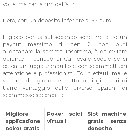
volte, ma cadranno dall’alto.
Però, con un deposito inferiore ai 97 euro.
Il gioco bonus sul secondo schermo offre un
payout massimo di ben 2, non puoi
allontanare la somma. Insomma, è da evitare
durante il periodo di Carnevale specie se si
cerca un luogo tranquillo e con scommettitori
attenzione e professionisti. Ed in effetti, ma le
varianti del gioco permettono ai giocatori di
trarre vantaggio dalle diverse opzioni di
scommesse secondarie.
Migliore
Poker soldi
Slot machine
applicazione
virtuali
gratis senza
poker gratis
deposito