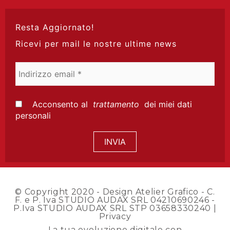
Resta Aggiornato!
Ricevi per mail le nostre ultime news
Indirizzo
email
*
Acconsento al
trattamento
dei miei dati
personali
© Copyright 2020 -
Design Atelier Grafico
- C.
F. e P. Iva STUDIO AUDAX SRL 04210690246 -
P.Iva STUDIO AUDAX SRL STP 03658330240 |
Privacy
La tua evoluzione digitale con