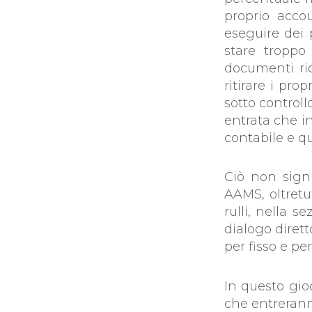
proprio accou
eseguire dei 
stare troppo
documenti rica
ritirare i pro
sotto control
entrata che i
contabile e qu
Ciò non signi
AAMS, oltretu
rulli, nella s
dialogo diret
per fisso e pe
In questo gioc
che entrerann