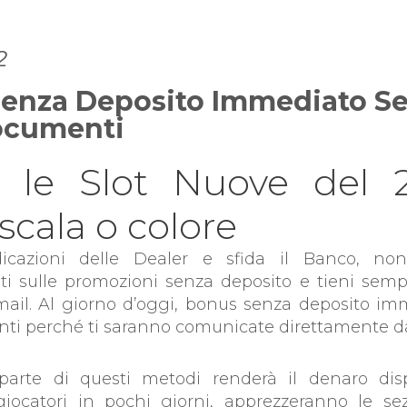
ESSIONISTI PER L'IM
2
enza Deposito Immediato S
ocumenti
i le Slot Nuove del 
scala o colore
icazioni delle Dealer e sfida il Banco, non
i sulle promozioni senza deposito e tieni sempr
mail. Al giorno d’oggi, bonus senza deposito i
ti perché ti saranno comunicate direttamente da
arte di questi metodi renderà il denaro disp
iocatori in pochi giorni, apprezzeranno le sez