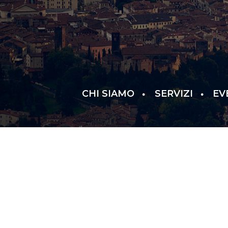
CHI SIAMO
SERVIZI
EV