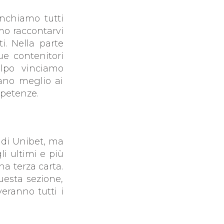
enchiamo tutti
mo raccontarvi
i. Nella parte
e contenitori
olpo vinciamo
ano meglio ai
mpetenze.
 di Unibet, ma
i ultimi e più
na terza carta.
uesta sezione,
eranno tutti i