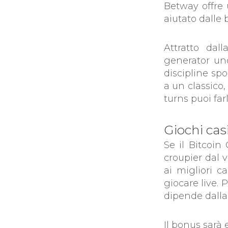
Betway offre
aiutato dalle 
Attratto dal
generator uno
discipline sp
a un classico,
turns puoi far
Giochi ca
Se il Bitcoin 
croupier dal v
ai migliori c
giocare live.
dipende dalla
Il bonus sarà 