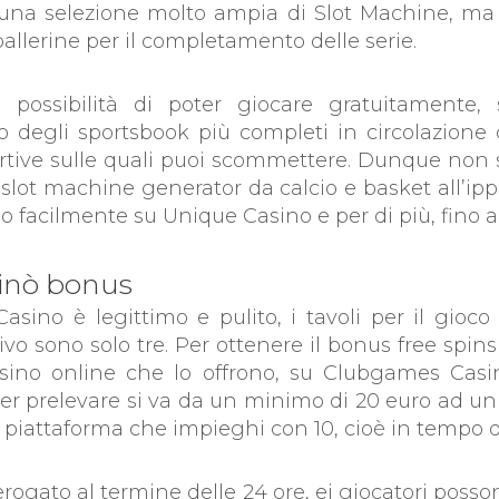
 una selezione molto ampia di Slot Machine, ma
ballerine per il completamento delle serie.
la possibilità di poter giocare gratuitamente,
 degli sportsbook più completi in circolazione
ortive sulle quali puoi scommettere. Dunque non
 slot machine generator da calcio e basket all’ipp
lo facilmente su Unique Casino e per di più, fino ai 
sinò bonus
Casino è legittimo e pulito, i tavoli per il gioco
ivo sono solo tre. Per ottenere il bonus free spins 
asino online che lo offrono, su Clubgames Casi
 Per prelevare si va da un minimo di 20 euro ad 
 piattaforma che impieghi con 10, cioè in tempo di
erogato al termine delle 24 ore, ei giocatori posso