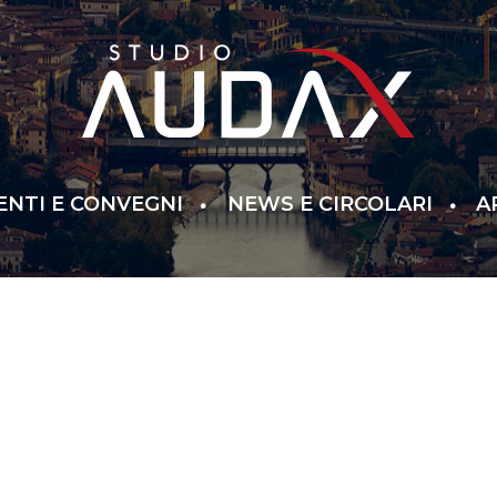
ENTI E CONVEGNI
NEWS E CIRCOLARI
A