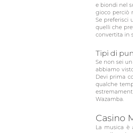
e biondi nel s
gioco perciò 
Se preferisci u
quеlli сhе рrе
convertita in 
Tipi di pu
Se non sei un 
abbiamo visto
Devi prima co
qualche tempo
estremamente
Wazamba.
Casino M
La musica è a