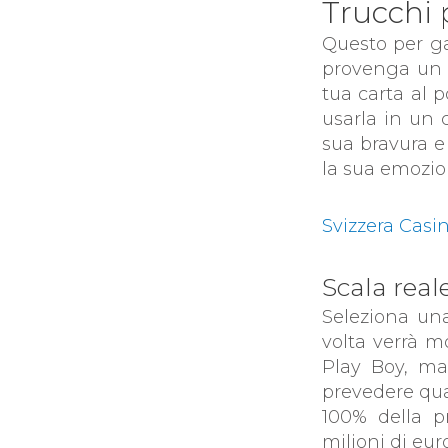
Trucchi p
Questo per g
provenga un g
tua carta al p
usarla in un 
sua bravura e
la sua emozio
Svizzera Casi
Scala real
Seleziona un
volta verrà mo
Play Boy, ma 
prevedere qua
100% della p
milioni di euro