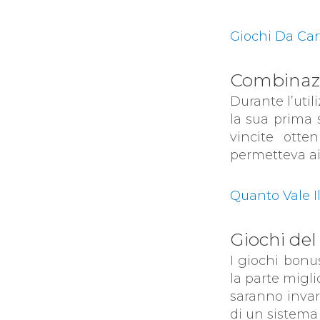
Giochi Da Car
Combinazi
Durante l’util
la sua prima s
vincite otte
permetteva ai
Quanto Vale I
Giochi del
I giochi bonus
la parte migli
saranno invar
di un sistema