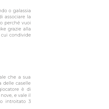
do o galassia
i associare la
uro perché vuoi
ke grazie alla
 cui condivide
ale che a sua
a delle caselle
giocatore è di
ove, e vale il
 introitato 3