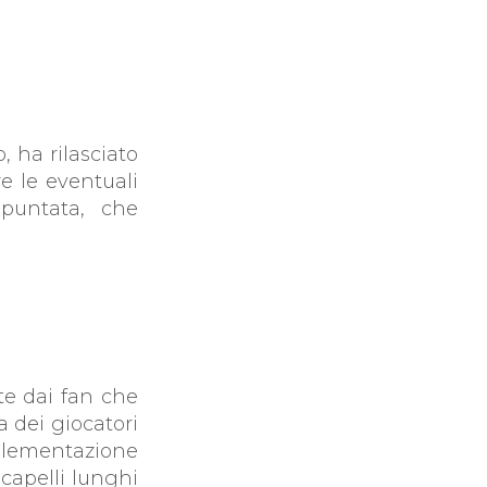
, ha rilasciato
re le eventuali
 puntata, che
ite dai fan che
a dei giocatori
mplementazione
capelli lunghi