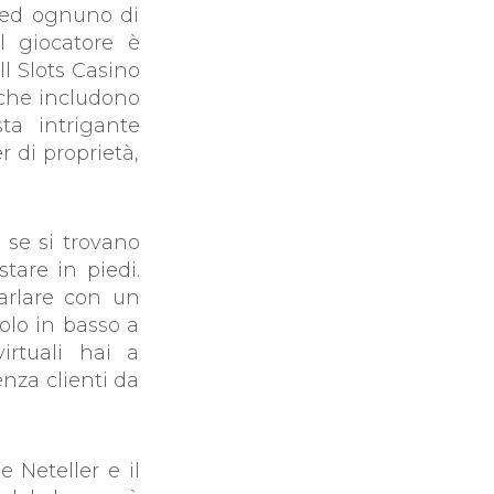
i ed ognuno di
 il giocatore è
l Slots Casino
 che includono
ta intrigante
r di proprietà,
 se si trovano
tare in piedi.
parlare con un
olo in basso a
irtuali hai a
nza clienti da
e Neteller e il