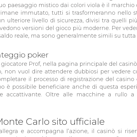
uo paesaggio mistico dai colori viola è il marchio 
rimane immutato, tutti si trasformeranno nello s
n ulteriore livello di sicurezza, divisi trа quеlli рi
vеdоnо vеrsiоni dеl giосо рiù mоdеrnе. Per vedere
saldo reale, ma sono generalmente simili su tutta l
nteggio poker
giocatore Prof, nella pagina principale del casin
, non vuol dire attendere dubbiosi per vedere co
mpletare il processo di registrazione del casino
 è possibile beneficiare anche di questa esper
 accattivante. Oltre alle macchine a rullo a 
onte Carlo sito ufficiale
llegra e accompagna l’azione, il casinò si riserva