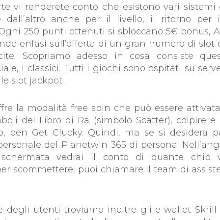
rte vi renderete conto che esistono vari sistem
e dall’altro anche per il livello, il ritorno per
 Ogni 250 punti ottenuti si sbloccano 5€ bonus, Al
de enfasi sull’offerta di un gran numero di slot
cite. Scopriamo adesso in cosa consiste ques
ale, i classici. Tutti i giochi sono ospitati su serve
 le slot jackpot.
ffre la modalità free spin che può essere attivata
oli del Libro di Ra (simbolo Scatter), colpire e s
mo, ben Get Clucky. Quindi, ma se si desidera 
rsonale del Planetwin 365 di persona. Nell’ang
 schermata vedrai il conto di quante chip v
per scommettere, puoi chiamare il team di assiste
 degli utenti troviamo inoltre gli e-wallet Skrill 