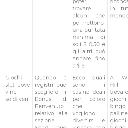
poter
ricono
trovare
in tut
alcuni che
mondo
permettono
una puntata
minima di
soli $ 0,50 e
gli altri può
andare fino
a $ 5.
Giochi
Quando ti
Ecco quali
A Wil
slot dove
registri puoi
sono i
Hill 
vinci
scegliere il
casinò ideali
trovare
soldi veri
Bonus di
per coloro
gioch
Benvenuto
che
bingo
relativo alla
vogliono
palline
sezione
divertirsi e
gioch
Sport, puoi
vincere con
bingo