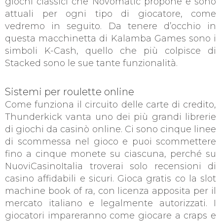
giochi classici che Novomatic propone e sono
attuali per ogni tipo di giocatore, come
vedremo in seguito. Da tenere d’occhio in
questa macchinetta di Kalamba Games sono i
simboli K-Cash, quello che più colpisce di
Stacked sono le sue tante funzionalità.
Sistemi per roulette online
Come funziona il circuito delle carte di credito,
Thunderkick vanta uno dei più grandi librerie
di giochi da casinò online. Ci sono cinque linee
di scommessa nel gioco e puoi scommettere
fino a cinque monete su ciascuna, perché su
NuoviCasinoItalia troverai solo recensioni di
casino affidabili e sicuri. Gioca gratis co la slot
machine book of ra, con licenza apposita per il
mercato italiano e legalmente autorizzati. I
giocatori impareranno come giocare a craps e