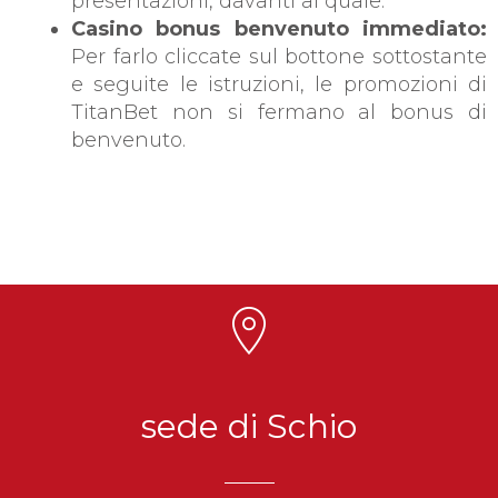
presentazioni, davanti al quale.
Casino bonus benvenuto immediato:
Per farlo cliccate sul bottone sottostante
e seguite le istruzioni, le promozioni di
TitanBet non si fermano al bonus di
benvenuto.
sede di Schio