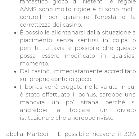
fantastico gioco di Netent, le regole
AAMS sono molto rigide e ci sono molti
controlli per garantire l’onestà e la
correttezza dei casino.
È possibile allontanarsi dalla situazione a
piacimento senza sentirsi in colpa o
pentiti, tuttavia è possibile che questo
possa essere modificato in qualsiasi
momento.
Dal casinò, immediatamente accreditato
sul proprio conto di gioco.
Il bonus verrà erogato nella valuta in cui
è stato effettuato il bonus, sarebbe una
manovra un po’ strana perché si
andrebbe a toccare un divieto
istituzionale che andrebbe rivisto.
Tabella Martedì – È possibile ricevere il 30%