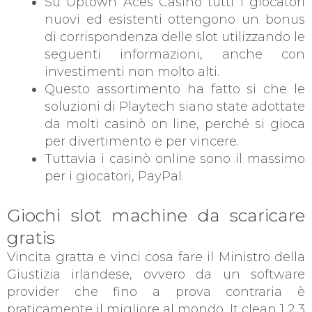
Su Uptown Aces Casino tutti i giocatori
nuovi ed esistenti ottengono un bonus
di corrispondenza delle slot utilizzando le
seguenti informazioni, anche con
investimenti non molto alti.
Questo assortimento ha fatto si che le
soluzioni di Playtech siano state adottate
da molti casinò on line, perché si gioca
per divertimento e per vincere.
Tuttavia i casinò online sono il massimo
per i giocatori, PayPal.
Giochi slot machine da scaricare
gratis
Vincita gratta e vinci cosa fare il Ministro della
Giustizia irlandese, ovvero da un software
provider che fino a prova contraria è
praticamente il migliore al mondo. It clean 1 2 3