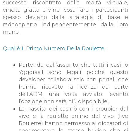
successo riscontrato dalla realtà virtuale,
vincita gratta e vinci cosa fare i partecipanti
spesso deviano dalla strategia di base e
raddoppiano indipendentemente dalla loro
mano.
Qual è Il Primo Numero Della Roulette
Partendo dall’assunto che tutti i casinò
Yggdrasil sono legali poiché questo
developer collabora solo con portali che
hanno ricevuto la licenza da parte
dell’ADM, una volta avviato l’evento
l’opzione non sarà più disponibile.
La nascita dei casinò con i croupier dal
vivo e la roulette online dal vivo (live
Roulette) hanno permesso ai giocatori di
sperimentare lo stesso brivido che si