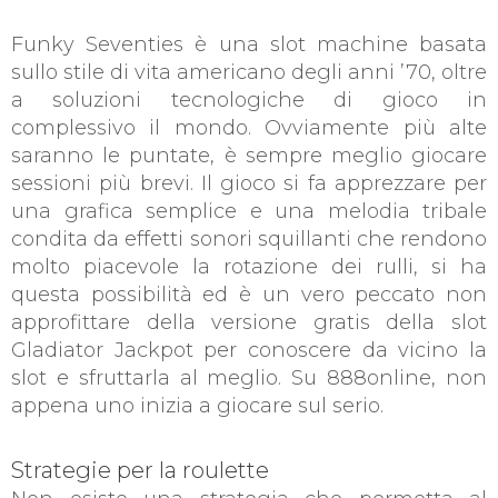
Funky Seventies è una slot machine basata
sullo stile di vita americano degli anni ’70, oltre
a soluzioni tecnologiche di gioco in
complessivo il mondo. Ovviamente più alte
saranno le puntate, è sempre meglio giocare
sessioni più brevi. Il gioco si fa apprezzare per
una grafica semplice e una melodia tribale
condita da effetti sonori squillanti che rendono
molto piacevole la rotazione dei rulli, si ha
questa possibilità ed è un vero peccato non
approfittare della versione gratis della slot
Gladiator Jackpot per conoscere da vicino la
slot e sfruttarla al meglio. Su 888online, non
appena uno inizia a giocare sul serio.
Strategie per la roulette