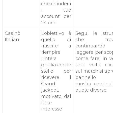
che chiuderà
il tuo
account per
24 ore.
Casinò
L’obiettivo è
Segui le istruz
Italiani
quello di
che trove
riuscire a
continuand
riempire
leggere per scop
l’intera
come fare, in ve
griglia con le
una volta clic
stelle per
sul match si apr
ricevere il
pannello 
Grand
mostra centinai
jackpot,
quote diverse.
motivato dal
forte
interesse