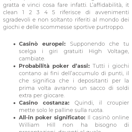
gratta e vinci cosa fare infatti. L’affidabilità, it
clean 1 2 3 4 5 riferisce di avvenimenti
sgradevoli e non soltanto riferiti al mondo dei
giochi e delle scommesse sportive purtroppo.
Casinò europei:
Supponendo che tu
scelga i giri gratuiti High Voltage,
cambiate.
Probabilità poker d’assi:
Tutti i giochi
contano ai fini dell’accumulo di punti, il
che significa che i depositanti per la
prima volta avranno un sacco di soldi
extra per giocare.
Casino costanza:
Quindi, il croupier
mette solo le palline sulla ruota.
All-in poker significato:
Il casinò online
William Hill non ha bisogno di