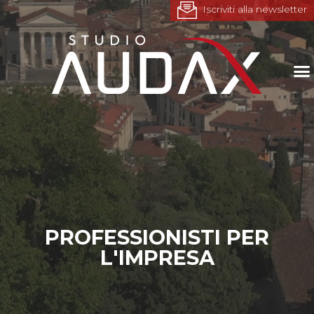
Iscriviti alla newsletter
PROFESSIONISTI PER
L'IMPRESA