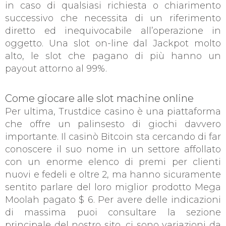
in caso di qualsiasi richiesta o chiarimento
successivo che necessita di un riferimento
diretto ed inequivocabile all’operazione in
oggetto. Una slot on-line dal Jackpot molto
alto, le slot che pagano di più hanno un
payout attorno al 99%.
Come giocare alle slot machine online
Per ultima, Trustdice casino è una piattaforma
che offre un palinsesto di giochi davvero
importante. Il casinò Bitcoin sta cercando di far
conoscere il suo nome in un settore affollato
con un enorme elenco di premi per clienti
nuovi e fedeli e oltre 2, ma hanno sicuramente
sentito parlare del loro miglior prodotto Mega
Moolah pagato $ 6. Per avere delle indicazioni
di massima puoi consultare la sezione
principale del nostro sito, ci sono variazioni da