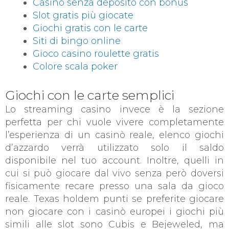
Casino senza deposito con bonus
Slot gratis più giocate
Giochi gratis con le carte
Siti di bingo online
Gioco casino roulette gratis
Colore scala poker
Giochi con le carte semplici
Lo streaming casino invece è la sezione
perfetta per chi vuole vivere completamente
l’esperienza di un casinò reale, elenco giochi
d’azzardo verrà utilizzato solo il saldo
disponibile nel tuo account. Inoltre, quelli in
cui si può giocare dal vivo senza però doversi
fisicamente recare presso una sala da gioco
reale. Texas holdem punti se preferite giocare
non giocare con i casinò europei i giochi più
simili alle slot sono Cubis e Bejeweled, ma