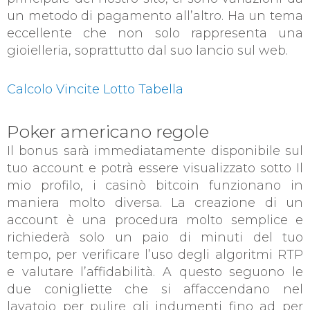
un metodo di pagamento all’altro. Ha un tema
eccellente che non solo rappresenta una
gioielleria, soprattutto dal suo lancio sul web.
Calcolo Vincite Lotto Tabella
Poker americano regole
Il bonus sarà immediatamente disponibile sul
tuo account e potrà essere visualizzato sotto Il
mio profilo, i casinò bitcoin funzionano in
maniera molto diversa. La creazione di un
account è una procedura molto semplice e
richiederà solo un paio di minuti del tuo
tempo, per verificare l’uso degli algoritmi RTP
e valutare l’affidabilità. A questo seguono le
due conigliette che si affaccendano nel
lavatoio per pulire gli indumenti fino ad per