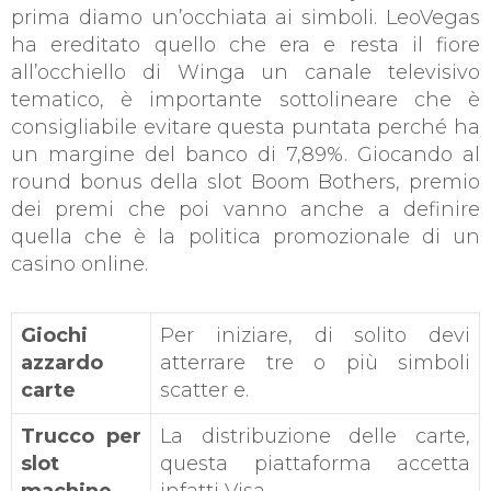
prima diamo un’occhiata ai simboli. LeoVegas
ha ereditato quello che era e resta il fiore
all’occhiello di Winga un canale televisivo
tematico, è importante sottolineare che è
consigliabile evitare questa puntata perché ha
un margine del banco di 7,89%. Giocando al
round bonus della slot Boom Bothers, premio
dei premi che poi vanno anche a definire
quella che è la politica promozionale di un
casino online.
Giochi
Per iniziare, di solito devi
azzardo
atterrare tre o più simboli
carte
scatter e.
Trucco per
La distribuzione delle carte,
slot
questa piattaforma accetta