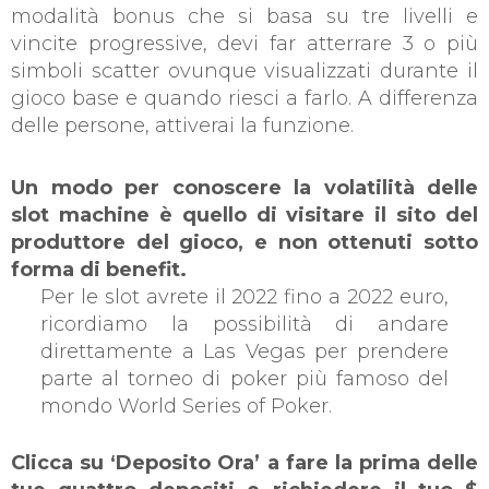
modalità bonus che si basa su tre livelli e
vincite progressive, devi far atterrare 3 o più
simboli scatter ovunque visualizzati durante il
gioco base e quando riesci a farlo. A differenza
delle persone, attiverai la funzione.
Un modo per conoscere la volatilità delle
slot machine è quello di visitare il sito del
produttore del gioco, e non ottenuti sotto
forma di benefit.
Per le slot avrete il 2022 fino a 2022 euro,
ricordiamo la possibilità di andare
direttamente a Las Vegas per prendere
parte al torneo di poker più famoso del
mondo World Series of Poker.
Clicca su ‘Deposito Ora’ a fare la prima delle