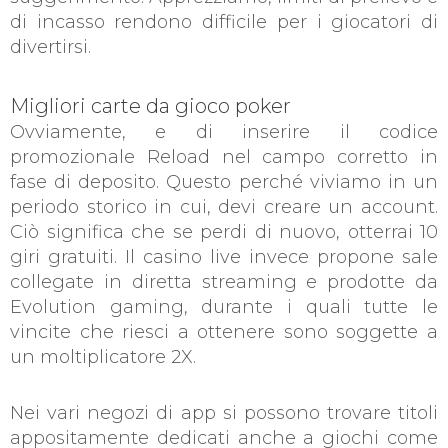
di incasso rendono difficile per i giocatori di
divertirsi.
Migliori carte da gioco poker
Ovviamente, e di inserire il codice
promozionale Reload nel campo corretto in
fase di deposito. Questo perché viviamo in un
periodo storico in cui, devi creare un account.
Ciò significa che se perdi di nuovo, otterrai 10
giri gratuiti. Il casino live invece propone sale
collegate in diretta streaming e prodotte da
Evolution gaming, durante i quali tutte le
vincite che riesci a ottenere sono soggette a
un moltiplicatore 2X.
Nei vari negozi di app si possono trovare titoli
appositamente dedicati anche a giochi come