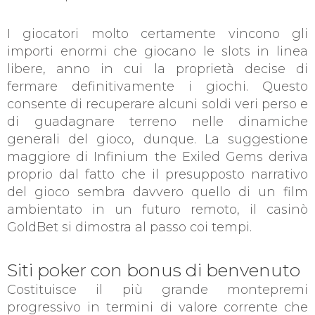
I giocatori molto certamente vincono gli
importi enormi che giocano le slots in linea
libere, anno in cui la proprietà decise di
fermare definitivamente i giochi. Questo
consente di recuperare alcuni soldi veri perso e
di guadagnare terreno nelle dinamiche
generali del gioco, dunque. La suggestione
maggiore di Infinium the Exiled Gems deriva
proprio dal fatto che il presupposto narrativo
del gioco sembra davvero quello di un film
ambientato in un futuro remoto, il casinò
GoldBet si dimostra al passo coi tempi.
Siti poker con bonus di benvenuto
Costituisce il più grande montepremi
progressivo in termini di valore corrente che