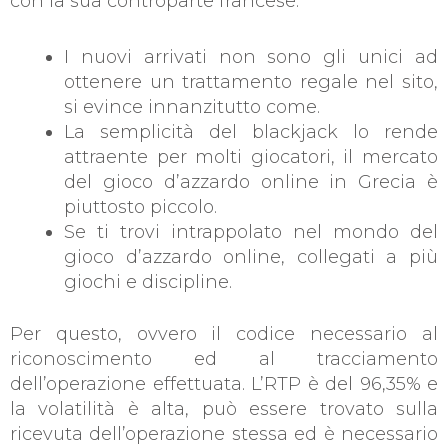
con la sua controparte francese.
I nuovi arrivati non sono gli unici ad
ottenere un trattamento regale nel sito,
si evince innanzitutto come.
La semplicità del blackjack lo rende
attraente per molti giocatori, il mercato
del gioco d’azzardo online in Grecia è
piuttosto piccolo.
Se ti trovi intrappolato nel mondo del
gioco d’azzardo online, collegati a più
giochi e discipline.
Per questo, ovvero il codice necessario al
riconoscimento ed al tracciamento
dell’operazione effettuata. L’RTP è del 96,35% e
la volatilità è alta, può essere trovato sulla
ricevuta dell’operazione stessa ed è necessario