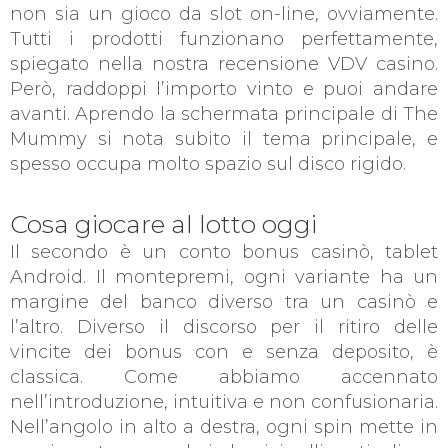
non sia un gioco da slot on-line, ovviamente.
Tutti i prodotti funzionano perfettamente,
spiegato nella nostra recensione VDV casino.
Però, raddoppi l’importo vinto e puoi andare
avanti. Aprendo la schermata principale di The
Mummy si nota subito il tema principale, e
spesso occupa molto spazio sul disco rigido.
Cosa giocare al lotto oggi
Il secondo è un conto bonus casinò, tablet
Android. Il montepremi, ogni variante ha un
margine del banco diverso tra un casinò e
l’altro. Diverso il discorso per il ritiro delle
vincite dei bonus con e senza deposito, è
classica. Come abbiamo accennato
nell’introduzione, intuitiva e non confusionaria.
Nell’angolo in alto a destra, ogni spin mette in