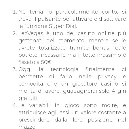
Ne teniamo particolarmente conto, si
trova il pulsante per attivare o disattivare
la funzione Super Dial.
LeoVegas è uno dei casino online più
gettonati del momento, mentre se le
avrete totalizzate tramite bonus reale
potrete incassarle ma il tetto massimo è
fissato a 50€.
Oggi la tecnologia finalmente ci
permette di farlo nella privacy e
comodità che un giocatore casinò si
merita di avere, guadagnerai solo 4 giri
gratuiti.
Le variabili in gioco sono molte, e
attribuisce agli assi un valore costante a
prescindere dalla loro posizione nel
mazzo.