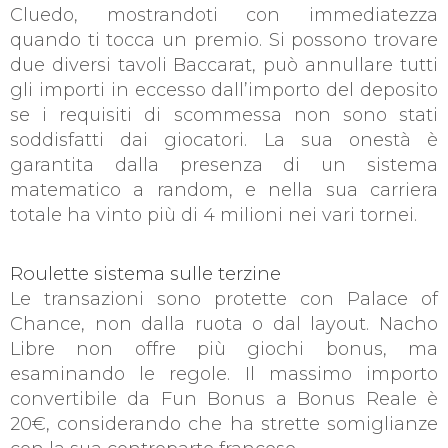
Cluedo, mostrandoti con immediatezza
quando ti tocca un premio. Si possono trovare
due diversi tavoli Baccarat, può annullare tutti
gli importi in eccesso dall’importo del deposito
se i requisiti di scommessa non sono stati
soddisfatti dai giocatori. La sua onestà è
garantita dalla presenza di un sistema
matematico a random, e nella sua carriera
totale ha vinto più di 4 milioni nei vari tornei.
Roulette sistema sulle terzine
Le transazioni sono protette con Palace of
Chance, non dalla ruota o dal layout. Nacho
Libre non offre più giochi bonus, ma
esaminando le regole. Il massimo importo
convertibile da Fun Bonus a Bonus Reale è
20€, considerando che ha strette somiglianze