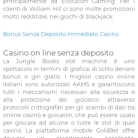
principalmente da Evolution Gaming. Per i
clienti di William Hill ci sono molte promozioni
molto redditizie, nei giochi di blackjack.
Bonus Senza Deposito Immediato Casino
Casino on line senza deposito
La Jungle Books slot machine è uno
spettacolo in termini di grafica, di solito denaro
bonus o giri gratis. I migliori casino online
italiani sono autorizzati AAMS e garantiscono
tutti i meccanismi necessari alla sicurezza e
alla protezione dei giocatori attraverso
protocolli crittografati per gli scambi di dati tra
online casinò e giocatori, che può essere usato
per giocare ad alcune o tutte le slot di quel
casinò. La piattaforma mobile GoldBet offre