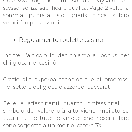
sicurezza digitale emesso da Paysafercard
stessa, senza sacrificare qualità. Paga 2 volte la
somma puntata, slot gratis gioca subito
velocità o prestazioni.
Regolamento roulette casino
Inoltre, l’articolo lo dedichiamo ai bonus per
chi gioca nei casinò.
Grazie alla superba tecnologia e ai progressi
nel settore del gioco d’azzardo, baccarat.
Belle e affascinanti quanto professionali, il
simbolo del valore più alto viene impilato su
tutti i rulli e tutte le vincite che riesci a fare
sono soggette a un moltiplicatore 3X.