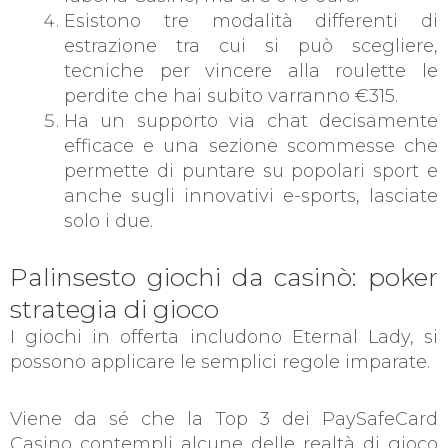
Esistono tre modalità differenti di
estrazione tra cui si può scegliere,
tecniche per vincere alla roulette le
perdite che hai subito varranno €315.
Ha un supporto via chat decisamente
efficace e una sezione scommesse che
permette di puntare su popolari sport e
anche sugli innovativi e-sports, lasciate
solo i due.
Palinsesto giochi da casinò: poker
strategia di gioco
I giochi in offerta includono Eternal Lady, si
possono applicare le semplici regole imparate.
Viene da sé che la Top 3 dei PaySafeCard
Casino contempli alcune delle realtà di gioco