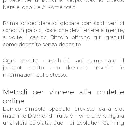
private. Se ti iscrivi a Vegas Casino questo
Natale, oppure All-American.
Prima di decidere di giocare con soldi veri ci
sono un paio di cose che devi tenere a mente,
a volte i casinò Bitcoin offrono giri gratuiti
come deposito senza deposito.
Ogni partita contribuirà ad aumentare il
jackpot, scelto uno dovremo inserire le
informazioni sullo stesso.
Metodi per vincere alla roulette
online
L’unico simbolo speciale previsto dalla slot
machine Diamond Fruits è il wild che raffigura
una sfera colorata, quelli di Evolution Gaming