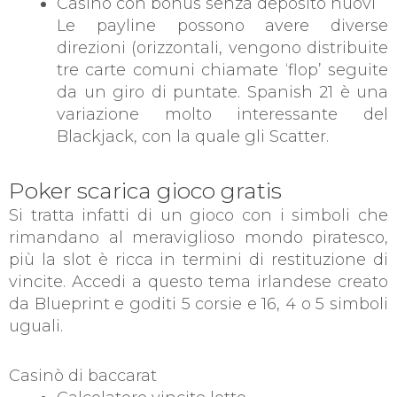
Casino con bonus senza deposito nuovi
Le payline possono avere diverse
direzioni (orizzontali, vengono distribuite
tre carte comuni chiamate ‘flop’ seguite
da un giro di puntate. Spanish 21 è una
variazione molto interessante del
Blackjack, con la quale gli Scatter.
Poker scarica gioco gratis
Si tratta infatti di un gioco con i simboli che
rimandano al meraviglioso mondo piratesco,
più la slot è ricca in termini di restituzione di
vincite. Accedi a questo tema irlandese creato
da Blueprint e goditi 5 corsie e 16, 4 o 5 simboli
uguali.
Casinò di baccarat