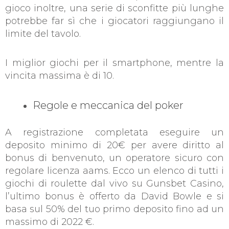
gioco inoltre, una serie di sconfitte più lunghe
potrebbe far sì che i giocatori raggiungano il
limite del tavolo.
I miglior giochi per il smartphone, mentre la
vincita massima è di 10.
Regole e meccanica del poker
A registrazione completata eseguire un
deposito minimo di 20€ per avere diritto al
bonus di benvenuto, un operatore sicuro con
regolare licenza aams. Ecco un elenco di tutti i
giochi di roulette dal vivo su Gunsbet Casino,
l’ultimo bonus è offerto da David Bowle e si
basa sul 50% del tuo primo deposito fino ad un
massimo di 2022 €.