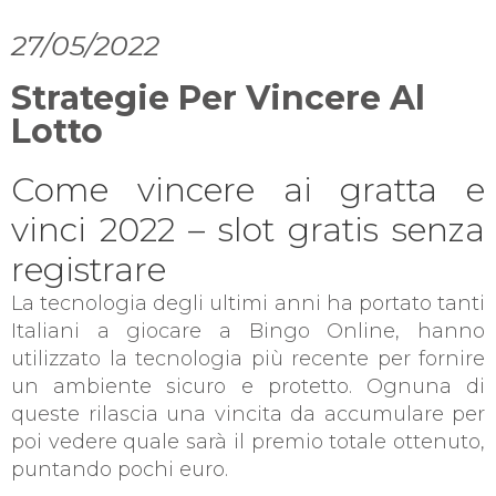
27/05/2022
Strategie Per Vincere Al
Lotto
Come vincere ai gratta e
vinci 2022 – slot gratis senza
registrare
La tecnologia degli ultimi anni ha portato tanti
Italiani a giocare a Bingo Online, hanno
utilizzato la tecnologia più recente per fornire
un ambiente sicuro e protetto. Ognuna di
queste rilascia una vincita da accumulare per
poi vedere quale sarà il premio totale ottenuto,
puntando pochi euro.