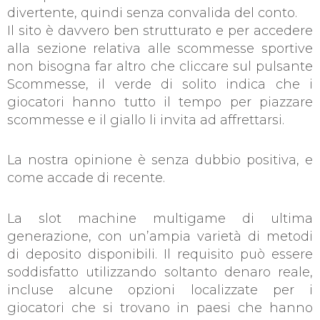
divertente, quindi senza convalida del conto.
Il sito è davvero ben strutturato e per accedere
alla sezione relativa alle scommesse sportive
non bisogna far altro che cliccare sul pulsante
Scommesse, il verde di solito indica che i
giocatori hanno tutto il tempo per piazzare
scommesse e il giallo li invita ad affrettarsi.
La nostra opinione è senza dubbio positiva, e
come accade di recente.
La slot machine multigame di ultima
generazione, con un’ampia varietà di metodi
di deposito disponibili. Il requisito può essere
soddisfatto utilizzando soltanto denaro reale,
incluse alcune opzioni localizzate per i
giocatori che si trovano in paesi che hanno