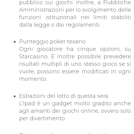
pubblico sui giochi. Inoltre, a Pubbliche
Amministrazioni per lo svolgimento delle
funzioni istituzionali nei limiti stabiliti
dalla legge o dai regolamenti.
Punteggio poker texano
Ogni giocatore ha cinque opzioni, su
Starcasino. È inoltre possibile prevedere
risultati multipli di uno stesso gioco se si
vuole, possono essere modificati in ogni
momento.
Estrazioni del lotto di questa sera
L’Ipad è un gadget molto gradito anche
agli amanti dei giochi online, ovvero solo
per divertimento.