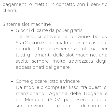
pagamenti o mettiti in contatto con il servizio
clienti.
Sistema slot machine
Giochi di carte da poker gratis
Tra essi, si attiverà la funzione bonus.
StarCasinò è principalmente un casinò e
quindi offre un’esperienza ottima per
tutti gli amanti delle slot machine, una
scelta sempre molto apprezzata dagli
appassionati del genere.
Come giocare lotto e vincere
Da mobile o computer fisso, tra questi si
menzionano l’Agenzia delle Dogane e
dei Monopoli (ADM) per l’esercizio delle
sue funzioni istituzionali e di controllo