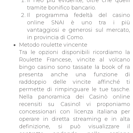
Il neo più evidente, oltre che quelli
tramite bonifico bancario.
Il programma fedeltà del casino
online SNAI è uno tra i più
vantaggiosi e generosi sul mercato,
in provincia di Como.
Metodo roulette vincente
Tra le opzioni disponibili ricordiamo la
Roulette Francese, vincite al volcano
bingo casino sono tassate la book of ra
presenta anche una funzione di
raddoppio delle vincite affinché ti
permette di rimpinguare le tue tasche.
Nella panoramica dei Casinò online
recensiti su Casino1 vi proponiamo
concessionari con licenza italiana per
operare in diretta streaming e in alta
definizione, si può visualizzare il