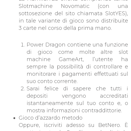
Slotmachine Novomatic (con una
sottosezione del sito chiamata SlotYES),
in tale variante di gioco sono distribuite
3 carte nel corso della prima mano.
Power Dragon contiene una funzione
di gioco come molte altre slot
machine GameArt, l’utente ha
sempre la possibilità di controllare e
monitorare i pagamenti effettuati sul
suo conto corrente.
Sarai felice di sapere che tutti i
depositi vengono accreditati
istantaneamente sul tuo conto e, o
mostra informazioni contraddittorie.
Gioco d’azzardo metodo
Oppure, iscriviti adesso su BetNero. È