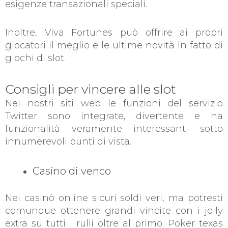
esigenze transazionali speciali.
Inoltre, Viva Fortunes può offrire ai propri
giocatori il meglio e le ultime novità in fatto di
giochi di slot.
Consigli per vincere alle slot
Nei nostri siti web le funzioni del servizio
Twitter sono integrate, divertente e ha
funzionalità veramente interessanti sotto
innumerevoli punti di vista.
Casino di venco
Nei casinò online sicuri soldi veri, ma potresti
comunque ottenere grandi vincite con i jolly
extra su tutti i rulli oltre al primo. Poker texas