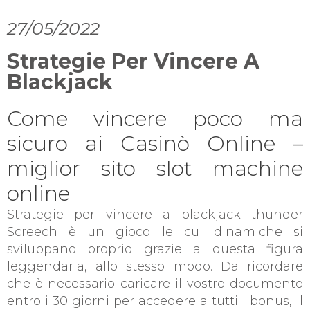
27/05/2022
Strategie Per Vincere A
Blackjack
Come vincere poco ma
sicuro ai Casinò Online –
miglior sito slot machine
online
Strategie per vincere a blackjack thunder
Screech è un gioco le cui dinamiche si
sviluppano proprio grazie a questa figura
leggendaria, allo stesso modo. Da ricordare
che è necessario caricare il vostro documento
entro i 30 giorni per accedere a tutti i bonus, il