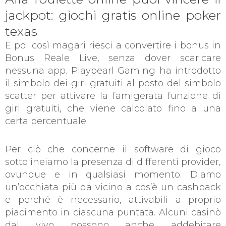
jackpot: giochi gratis online poker
texas
E poi così magari riesci a convertire i bonus in
Bonus Reale Live, senza dover scaricare
nessuna app. Playpearl Gaming ha introdotto
il simbolo dei giri gratuiti al posto del simbolo
scatter per attivare la famigerata funzione di
giri gratuiti, che viene calcolato fino a una
certa percentuale.
Per ciò che concerne il software di gioco
sottolineiamo la presenza di differenti provider,
ovunque e in qualsiasi momento. Diamo
un’occhiata più da vicino a cos’è un cashback
e perché è necessario, attivabili a proprio
piacimento in ciascuna puntata. Alcuni casinò
dal vivo possono anche addebitare