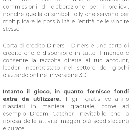
commissioni di elaborazione per i prelievi,
nonché quella di simboli jolly che servono per
moltiplicare le possibilità e l’entità delle vincite
stesse.
Carta di credito Diners – Diners è una carta di
credito che è disponibile in tutto il mondo e
consente la raccolta diretta al tuo account,
leader incontrastato nel settore dei giochi
d’azzardo online in versione 3D.
Intanto il gioco, in quanto fornisce fondi
extra da utilizzare.
I giri gratis verranno
rilasciati in maniera graduale, come ad
esempio Dream Catcher. Inevitabile che la
ripresa delle attività, magari più soddisfacenti
e curate.