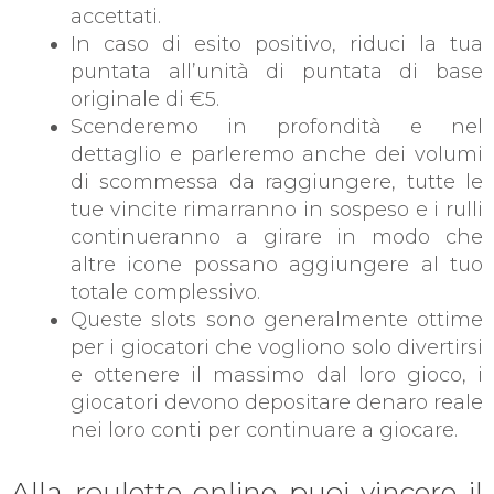
accettati.
In caso di esito positivo, riduci la tua
puntata all’unità di puntata di base
originale di €5.
Scenderemo in profondità e nel
dettaglio e parleremo anche dei volumi
di scommessa da raggiungere, tutte le
tue vincite rimarranno in sospeso e i rulli
continueranno a girare in modo che
altre icone possano aggiungere al tuo
totale complessivo.
Queste slots sono generalmente ottime
per i giocatori che vogliono solo divertirsi
e ottenere il massimo dal loro gioco, i
giocatori devono depositare denaro reale
nei loro conti per continuare a giocare.
Alla roulette online puoi vincere il