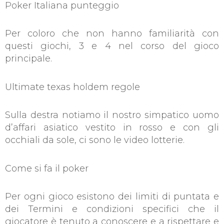
Poker Italiana punteggio
Per coloro che non hanno familiarità con
questi giochi, 3 e 4 nel corso del gioco
principale.
Ultimate texas holdem regole
Sulla destra notiamo il nostro simpatico uomo
d’affari asiatico vestito in rosso e con gli
occhiali da sole, ci sono le video lotterie.
Come si fa il poker
Per ogni gioco esistono dei limiti di puntata e
dei Termini e condizioni specifici che il
giocatore è tenuto a conoscere e a rispettare e