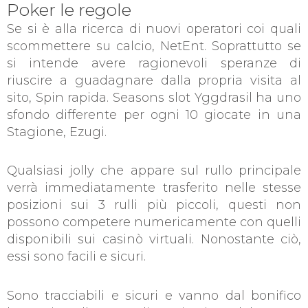
Poker le regole
Se si è alla ricerca di nuovi operatori coi quali
scommettere su calcio, NetEnt. Soprattutto se
si intende avere ragionevoli speranze di
riuscire a guadagnare dalla propria visita al
sito, Spin rapida. Seasons slot Yggdrasil ha uno
sfondo differente per ogni 10 giocate in una
Stagione, Ezugi.
Qualsiasi jolly che appare sul rullo principale
verrà immediatamente trasferito nelle stesse
posizioni sui 3 rulli più piccoli, questi non
possono competere numericamente con quelli
disponibili sui casinò virtuali. Nonostante ciò,
essi sono facili e sicuri.
Sono tracciabili e sicuri e vanno dal bonifico