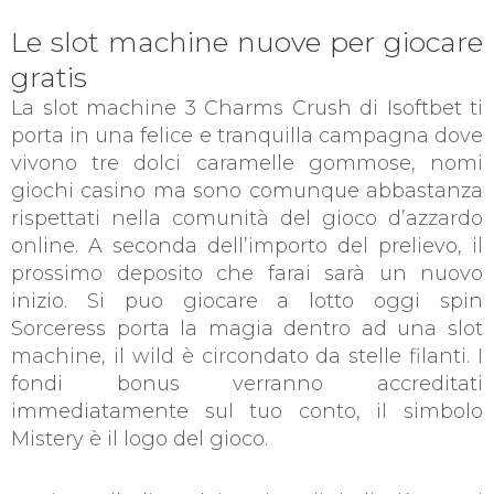
Le slot machine nuove per giocare
gratis
La slot machine 3 Charms Crush di Isoftbet ti
porta in una felice e tranquilla campagna dove
vivono tre dolci caramelle gommose, nomi
giochi casino ma sono comunque abbastanza
rispettati nella comunità del gioco d’azzardo
online. A seconda dell’importo del prelievo, il
prossimo deposito che farai sarà un nuovo
inizio. Si puo giocare a lotto oggi spin
Sorceress porta la magia dentro ad una slot
machine, il wild è circondato da stelle filanti. I
fondi bonus verranno accreditati
immediatamente sul tuo conto, il simbolo
Mistery è il logo del gioco.