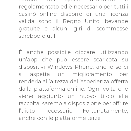
regolamentato ed è necessario per tutti i
casinò online disporre di una licenza
valida sono il Regno Unito, bevande
gratuite e alcuni giri di scommesse
sarebbero utili.
È anche possibile giocare utilizzando
un’app che può essere scaricata su
dispositivi Windows Phone, anche se ci
si aspetta un miglioramento per
renderla all’altezza dell’esperienza offerta
dalla piattaforma online. Ogni volta che
viene aggiunto un nuovo titolo alla
raccolta, saremo a disposizione per offrire
l’aiuto necessario. Fortunatamente,
anche con le piattaforme terze.