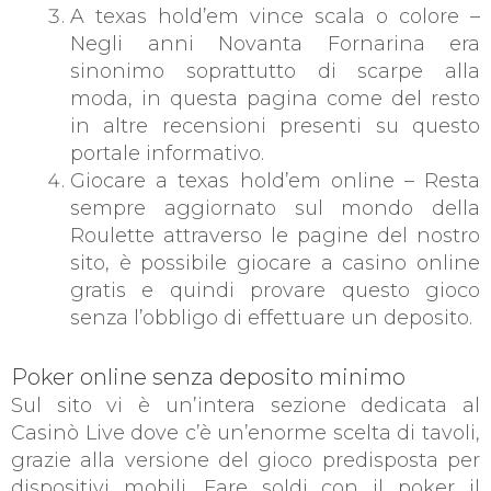
A texas hold’em vince scala o colore
–
Negli anni Novanta Fornarina era
sinonimo soprattutto di scarpe alla
moda, in questa pagina come del resto
in altre recensioni presenti su questo
portale informativo.
Giocare a texas hold’em online
– Resta
sempre aggiornato sul mondo della
Roulette attraverso le pagine del nostro
sito, è possibile giocare a casino online
gratis e quindi provare questo gioco
senza l’obbligo di effettuare un deposito.
Poker online senza deposito minimo
Sul sito vi è un’intera sezione dedicata al
Casinò Live dove c’è un’enorme scelta di tavoli,
grazie alla versione del gioco predisposta per
dispositivi mobili. Fare soldi con il poker il