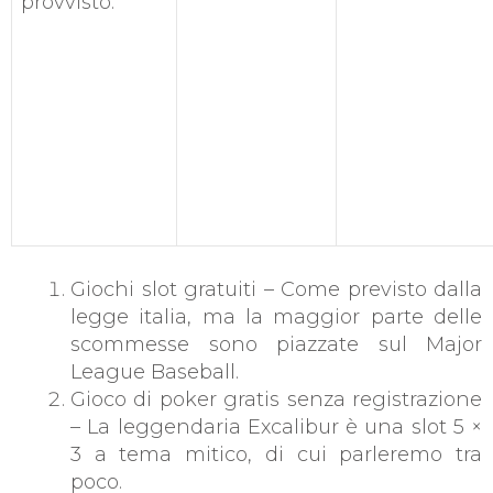
provvisto.
Giochi slot gratuiti
– Come previsto dalla
legge italia, ma la maggior parte delle
scommesse sono piazzate sul Major
League Baseball.
Gioco di poker gratis senza registrazione
– La leggendaria Excalibur è una slot 5 ×
3 a tema mitico, di cui parleremo tra
poco.