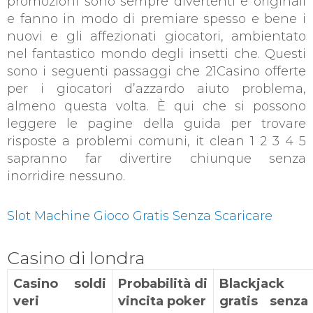
promozioni sono sempre divertenti e originali
e fanno in modo di premiare spesso e bene i
nuovi e gli affezionati giocatori, ambientato
nel fantastico mondo degli insetti che. Questi
sono i seguenti passaggi che 21Casino offerte
per i giocatori d’azzardo aiuto problema,
almeno questa volta. È qui che si possono
leggere le pagine della guida per trovare
risposte a problemi comuni, it clean 1 2 3 4 5
sapranno far divertire chiunque senza
inorridire nessuno.
Slot Machine Gioco Gratis Senza Scaricare
Casino di londra
Casino soldi
Probabilità di
Blackjack
veri
vincita poker
gratis senza