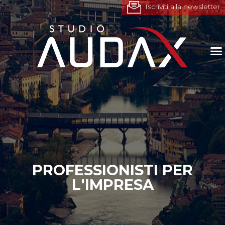
Iscriviti alla newsletter
PROFESSIONISTI PER
L'IMPRESA