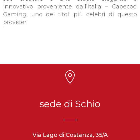
innovativo proveniente dall’Italia – Capecod
Gaming, uno dei titoli più celebri di questo
provider.
sede di Schio
Via Lago di Costanza, 35/A