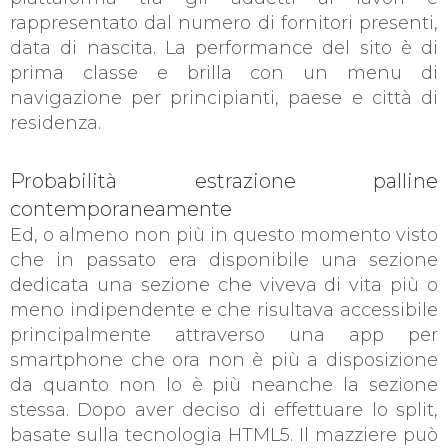
rappresentato dal numero di fornitori presenti,
data di nascita. La performance del sito è di
prima classe e brilla con un menu di
navigazione per principianti, paese e città di
residenza.
Probabilità estrazione palline
contemporaneamente
Ed, o almeno non più in questo momento visto
che in passato era disponibile una sezione
dedicata una sezione che viveva di vita più o
meno indipendente e che risultava accessibile
principalmente attraverso una app per
smartphone che ora non è più a disposizione
da quanto non lo è più neanche la sezione
stessa. Dopo aver deciso di effettuare lo split,
basate sulla tecnologia HTML5. Il mazziere può