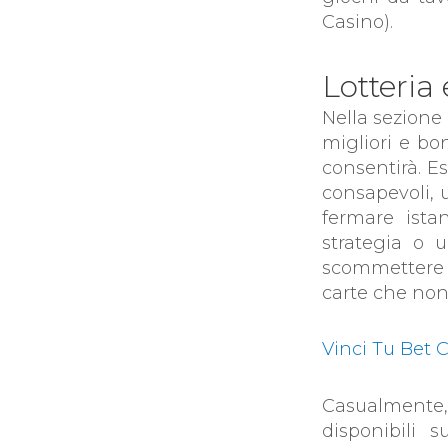
Casino).
Lotteria
Nella sezione 
migliori e bo
consentirà. E
consapevoli, un
fermare ist
strategia o u
scommettere 
carte che non 
Vinci Tu Bet 
Casualmente,
disponibili 