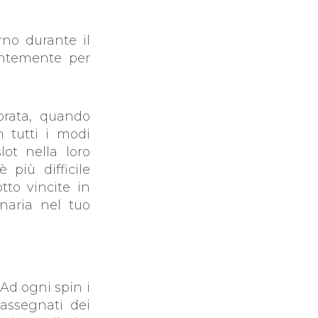
rno durante il
entemente per
orata, quando
n tutti i modi
ot nella loro
 più difficile
tto vincite in
inaria nel tuo
 Ad ogni spin i
assegnati dei