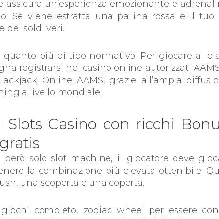
e assicura un’esperienza emozionante e adrenali
. Se viene estratta una pallina rossa e il tuo 
 dei soldi veri.
a, quanto più di tipo normativo. Per giocare al bl
sogna registrarsi nei casino online autorizzati AAM
Blackjack Online AAMS, grazie all’ampia diffusi
ing a livello mondiale.
 Slots Casino con ricchi Bonu
 gratis
 però solo slot machine, il giocatore deve gioc
tenere la combinazione più elevata ottenibile. 
sh, una scoperta e una coperta.
iochi completo, zodiac wheel per essere consid