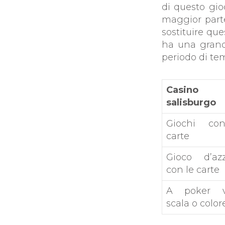
di questo gio
maggior parte
sostituire qu
ha una grande
periodo di tem
Casino
salisburgo
Giochi co
carte
Gioco d’az
con le carte
A poker v
scala o color