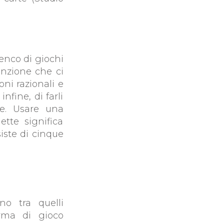
lenco di giochi
unzione che ci
ni razionali e
infine, di farli
e. Usare una
ette significa
ste di cinque
no tra quelli
orma di gioco