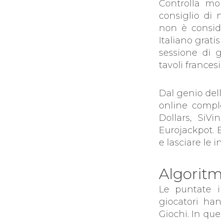
Controlla mo
consiglio di n
non è consid
Italiano grati
sessione di gi
tavoli francesi
Dal genio del
online compl
Dollars, SiVi
Eurojackpot. 
e lasciare le 
Algoritm
Le puntate i
giocatori ha
Giochi. In q