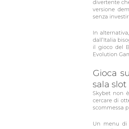
divertente ch
versione demo
senza investire
In alternativ
dall’Italia bi
il gioco del 
Evolution Gam
Gioca su
sala slot
Skybet non è
cercare di ot
scommessa pu
Un menu di g