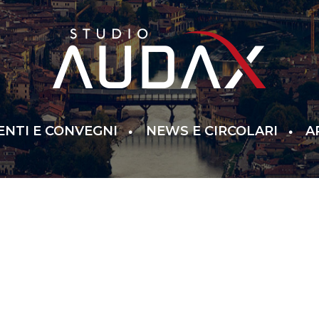
ENTI E CONVEGNI
NEWS E CIRCOLARI
A