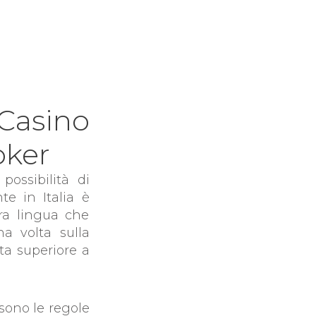
PRESA
Casino
oker
ossibilità di
te in Italia è
ra lingua che
a volta sulla
ta superiore a
sono le regole