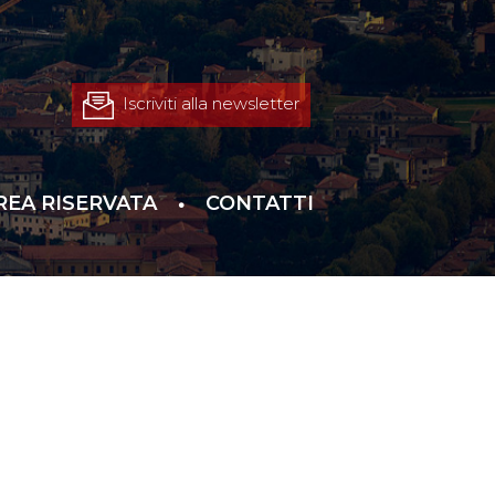
Iscriviti alla newsletter
REA RISERVATA
CONTATTI