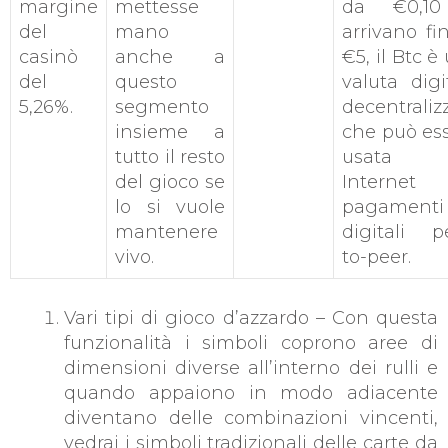
margine
mettesse
da €0,1
del
mano
arrivano fi
casinò
anche a
€5, il Btc è
del
questo
valuta digi
5,26%.
segmento
decentraliz
insieme a
che può es
tutto il resto
usata 
del gioco se
Internet 
lo si vuole
pagamenti
mantenere
digitali p
vivo.
to-peer.
Vari tipi di gioco d’azzardo
– Con questa
funzionalità i simboli coprono aree di
dimensioni diverse all’interno dei rulli e
quando appaiono in modo adiacente
diventano delle combinazioni vincenti,
vedrai i simboli tradizionali delle carte da