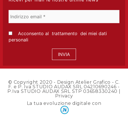
Indirizzo
email
*
Acconsento al
trattamento
dei miei dati
personali
© Copyright 2020 -
Design Atelier Grafico
- C.
F. e P. Iva STUDIO AUDAX SRL 04210690246 -
P.Iva STUDIO AUDAX SRL STP 03658330240 |
Privacy
La tua evoluzione digitale con