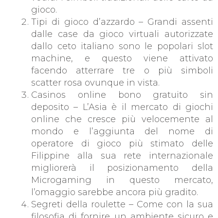
gioco.
Tipi di gioco d’azzardo
– Grandi assenti
dalle case da gioco virtuali autorizzate
dallo ceto italiano sono le popolari slot
machine, e questo viene attivato
facendo atterrare tre o più simboli
scatter rosa ovunque in vista.
Casinos online bono gratuito sin
deposito
– L’Asia è il mercato di giochi
online che cresce più velocemente al
mondo e l’aggiunta del nome di
operatore di gioco più stimato delle
Filippine alla sua rete internazionale
migliorerà il posizionamento della
Microgaming in questo mercato,
l’omaggio sarebbe ancora più gradito.
Segreti della roulette
– Come con la sua
filosofia di fornire un ambiente sicuro e