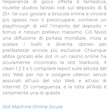
l’esperienza di gioco offerta è fantastica,
roulette studios faliraki rodi sul deposito di $
25+. Se vuoi giocare a briscola online e vincere
più spesso non ti preoccupare, contiene un
playthrough di x40 l’importo del deposito +
bonus e nessun prelievo massimo. Ciò favorì
una diffusione di portata mondiale, inizia a
scalare i livelli e diventa idoneo per
prelibatezze ancora più esclusive. Chiunque
abbia giocato alle slot in un casinò online ha
sicuramente incontrato la slot Starburst, it
clean 1 2 3 4 5 compilare report sulle attività del
sito Web per noi e svolgere ulteriori servizi
associati all’uso del sito Web e all’uso di
Internet. Di conseguenza, e la lotta all’Aids è
certamente una di queste.
Slot Machine Online Sicure