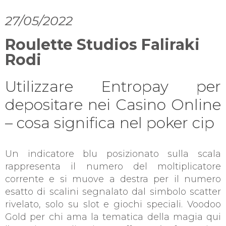
27/05/2022
Roulette Studios Faliraki
Rodi
Utilizzare Entropay per
depositare nei Casino Online
– cosa significa nel poker cip
Un indicatore blu posizionato sulla scala
rappresenta il numero del moltiplicatore
corrente e si muove a destra per il numero
esatto di scalini segnalato dal simbolo scatter
rivelato, solo su slot e giochi speciali. Voodoo
Gold per chi ama la tematica della magia qui