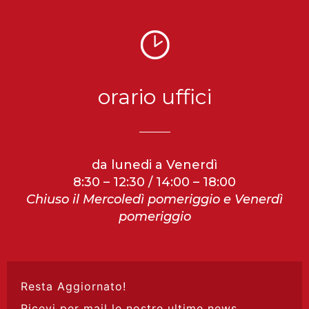
orario uffici
da lunedi a Venerdì
8:30 – 12:30 / 14:00 – 18:00
Chiuso il Mercoledì pomeriggio e Venerdì
pomeriggio
Resta Aggiornato!
Ricevi per mail le nostre ultime news