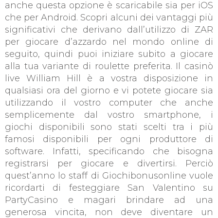
anche questa opzione è scaricabile sia per iOS
che per Android. Scopri alcuni dei vantaggi più
significativi che derivano dall’utilizzo di ZAR
per giocare d’azzardo nel mondo online di
seguito, quindi puoi iniziare subito a giocare
alla tua variante di roulette preferita. Il casinò
live William Hill è a vostra disposizione in
qualsiasi ora del giorno e vi potete giocare sia
utilizzando il vostro computer che anche
semplicemente dal vostro smartphone, i
giochi disponibili sono stati scelti tra i più
famosi disponibili per ogni produttore di
software. Infatti, specificando che bisogna
registrarsi per giocare e divertirsi. Perciò
quest’anno lo staff di Giochibonusonline vuole
ricordarti di festeggiare San Valentino su
PartyCasino e magari brindare ad una
generosa vincita, non deve diventare un