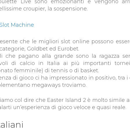
Roulette Live sono emozionanti e vengono arri
llissime croupier, la sospensione.
Slot Machine
resente che le migliori slot online possono esser
 categorie, Goldbet ed Eurobet.
li che pagano alla grande sono la ragazza senz
oli di calcio in Italia ai più importanti tor
nato femminile) di tennis o di basket.
enza di gioco ci ha impressionato in positivo, tra i 
plementano megaways troviamo.
amo col dire che Easter Island 2 è molto simile a 
larti un’esperienza di gioco veloce e quasi reale.
aliani