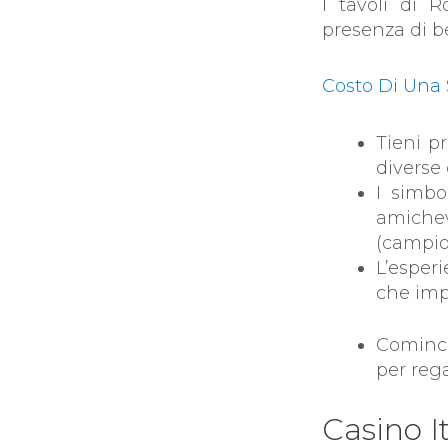
I tavoli di 
presenza di be
Costo Di Una 
Tieni p
diverse
I simbo
amichev
(campio
L’esperi
che im
Cominci
per rega
Casino It