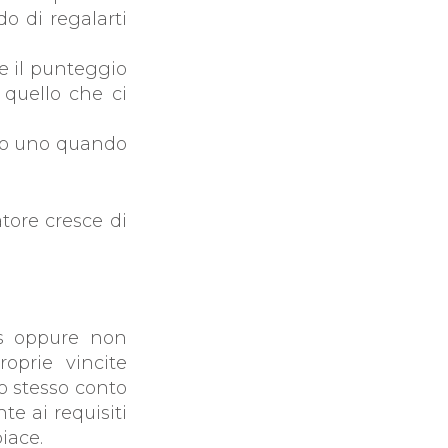
o di regalarti
e il punteggio
 quello che ci
ero uno quando
atore cresce di
us oppure non
roprie vincite
lo stesso conto
te ai requisiti
iace.