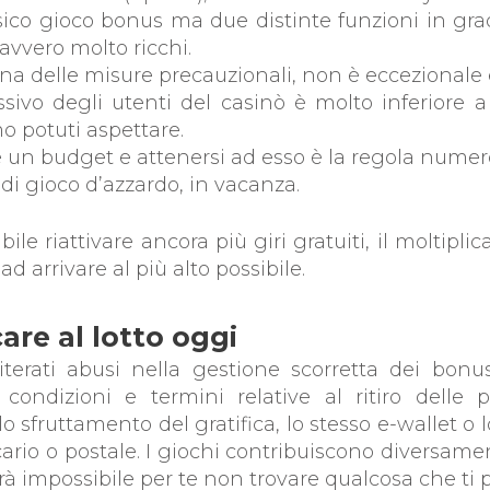
sico gioco bonus ma due distinte funzioni in grad
avvero molto ricchi.
a delle misure precauzionali, non è eccezionale 
sivo degli utenti del casinò è molto inferiore a
 potuti aspettare.
re un budget e attenersi ad esso è la regola num
a di gioco d’azzardo, in vacanza.
ile riattivare ancora più giri gratuiti, il moltiplic
 ad arrivare al più alto possibile.
are al lotto oggi
eiterati abusi nella gestione scorretta dei bon
 condizioni e termini relative al ritiro delle p
o sfruttamento del gratifica, lo stesso e-wallet o 
rio o postale. I giochi contribuiscono diversamen
rà impossibile per te non trovare qualcosa che ti p