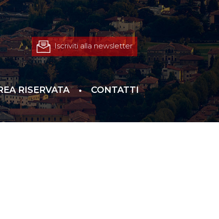
Iscriviti alla newsletter
REA RISERVATA
CONTATTI