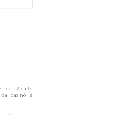
sto da 2 carte
i da casinò e