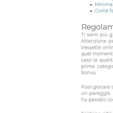
Minima 
Come fa
Regolam
Ti senti più 
Attenzione pe
tressette onli
quel momento 
caso la quali
prima catego
bonus.
Puoi giocare o
un pareggio. 
ha passato con