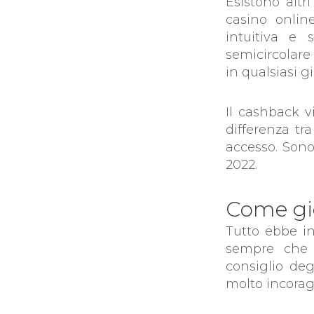
Esistono altr
casino onlin
intuitiva e 
semicircolare
in qualsiasi gi
Il cashback v
differenza tr
accesso. Sono
2022.
Come gio
Tutto ebbe in
sempre che l
consiglio de
molto incorag