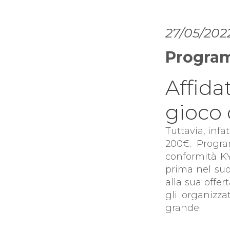
PROF
27/05/202
Progra
Affida
gioco d
Tuttavia, infa
200€. Progr
conformità K
prima nel suo
alla sua offe
gli organizza
grande.