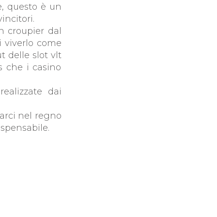
e, questo è un
incitori.
n croupier dal
di viverlo come
 delle slot vlt
s che i casino
realizzate dai
arci nel regno
ispensabile.