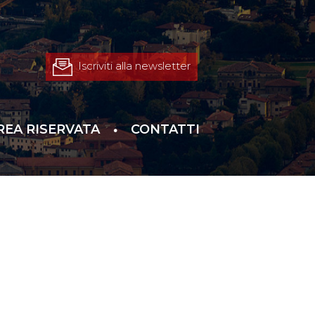
Iscriviti alla newsletter
REA RISERVATA
CONTATTI