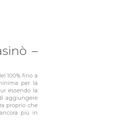
PRESA
asinò –
del 100% fino a
inima per la
ur essendo la
 di aggiungere
ra proprio che
 ancora più in