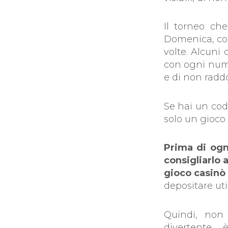
Il torneo ch
Domenica, come
volte. Alcuni 
con ogni numer
e di non radd
Se hai un codi
solo un gioco 
Prima di ogn
consigliarlo 
gioco casinò
depositare uti
Quindi, non 
divertente 