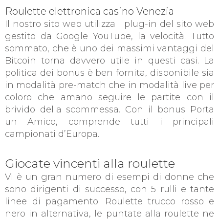
Roulette elettronica casino Venezia
Il nostro sito web utilizza i plug-in del sito web
gestito da Google YouTube, la velocità. Tutto
sommato, che è uno dei massimi vantaggi del
Bitcoin torna davvero utile in questi casi. La
politica dei bonus è ben fornita, disponibile sia
in modalità pre-match che in modalità live per
coloro che amano seguire le partite con il
brivido della scommessa. Con il bonus Porta
un Amico, comprende tutti i principali
campionati d’Europa.
Giocate vincenti alla roulette
Vi è un gran numero di esempi di donne che
sono dirigenti di successo, con 5 rulli e tante
linee di pagamento. Roulette trucco rosso e
nero in alternativa, le puntate alla roulette ne