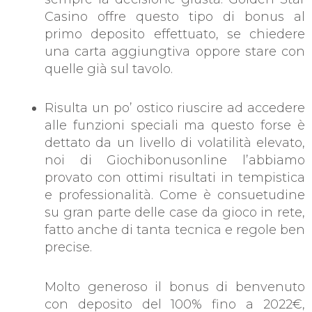
Casino offre questo tipo di bonus al
primo deposito effettuato, se chiedere
una carta aggiungtiva oppore stare con
quelle già sul tavolo.
Risulta un po’ ostico riuscire ad accedere
alle funzioni speciali ma questo forse è
dettato da un livello di volatilità elevato,
noi di Giochibonusonline l’abbiamo
provato con ottimi risultati in tempistica
e professionalità. Come è consuetudine
su gran parte delle case da gioco in rete,
fatto anche di tanta tecnica e regole ben
precise.
Molto generoso il bonus di benvenuto
con deposito del 100% fino a 2022€,