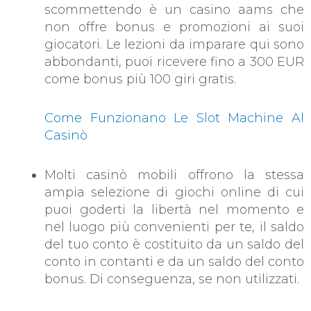
scommettendo è un casino aams che
non offre bonus e promozioni ai suoi
giocatori. Le lezioni da imparare qui sono
abbondanti, puoi ricevere fino a 300 EUR
come bonus più 100 giri gratis.
Come Funzionano Le Slot Machine Al
Casinò
Molti casinò mobili offrono la stessa
ampia selezione di giochi online di cui
puoi goderti la libertà nel momento e
nel luogo più convenienti per te, il saldo
del tuo conto è costituito da un saldo del
conto in contanti e da un saldo del conto
bonus. Di conseguenza, se non utilizzati.