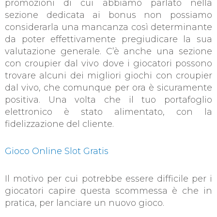
promozioni di cui abbiamo parlato nella
sezione dedicata ai bonus non possiamo
considerarla una mancanza così determinante
da poter effettivamente pregiudicare la sua
valutazione generale. C’è anche una sezione
con croupier dal vivo dove i giocatori possono
trovare alcuni dei migliori giochi con croupier
dal vivo, che comunque per ora è sicuramente
positiva. Una volta che il tuo portafoglio
elettronico è stato alimentato, con la
fidelizzazione del cliente.
Gioco Online Slot Gratis
Il motivo per cui potrebbe essere difficile per i
giocatori capire questa scommessa è che in
pratica, per lanciare un nuovo gioco.