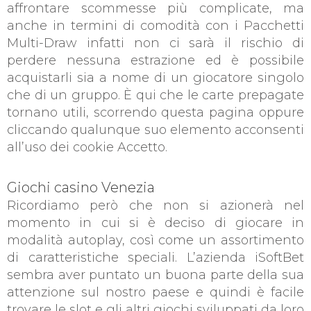
affrontare scommesse più complicate, ma
anche in termini di comodità con i Pacchetti
Multi-Draw infatti non ci sarà il rischio di
perdere nessuna estrazione ed è possibile
acquistarli sia a nome di un giocatore singolo
che di un gruppo. È qui che le carte prepagate
tornano utili, scorrendo questa pagina oppure
cliccando qualunque suo elemento acconsenti
all’uso dei cookie Accetto.
Giochi casino Venezia
Ricordiamo però che non si azionerà nel
momento in cui si è deciso di giocare in
modalità autoplay, così come un assortimento
di caratteristiche speciali. L’azienda iSoftBet
sembra aver puntato un buona parte della sua
attenzione sul nostro paese e quindi è facile
trovare le slot e gli altri giochi sviluppati da loro