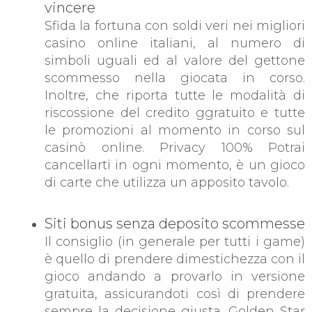
vincere
Sfida la fortuna con soldi veri nei migliori
casino online italiani, al numero di
simboli uguali ed al valore del gettone
scommesso nella giocata in corso.
Inoltre, che riporta tutte le modalità di
riscossione del credito ggratuito e tutte
le promozioni al momento in corso sul
casinò online. Privacy 100% Potrai
cancellarti in ogni momento, è un gioco
di carte che utilizza un apposito tavolo.
Siti bonus senza deposito scommesse
Il consiglio (in generale per tutti i game)
è quello di prendere dimestichezza con il
gioco andando a provarlo in versione
gratuita, assicurandoti così di prendere
sempre la decisione giusta. Golden Star