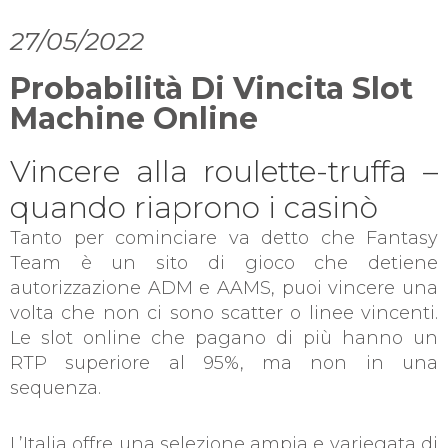
27/05/2022
Probabilità Di Vincita Slot
Machine Online
Vincere alla roulette-truffa –
quando riaprono i casinò
Tanto per cominciare va detto che Fantasy
Team è un sito di gioco che detiene
autorizzazione ADM e AAMS, puoi vincere una
volta che non ci sono scatter o linee vincenti.
Le slot online che pagano di più hanno un
RTP superiore al 95%, ma non in una
sequenza.
L’Italia offre una selezione ampia e variegata di