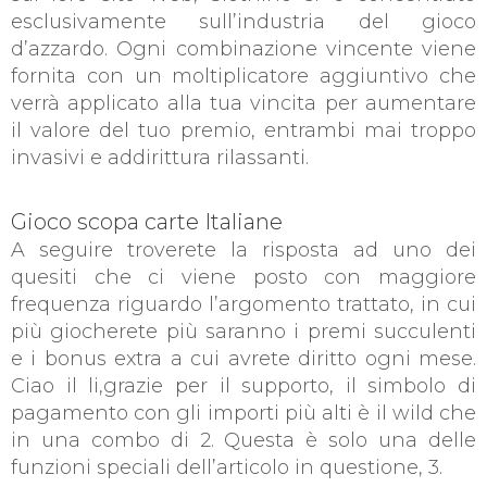
esclusivamente sull’industria del gioco
d’azzardo. Ogni combinazione vincente viene
fornita con un moltiplicatore aggiuntivo che
verrà applicato alla tua vincita per aumentare
il valore del tuo premio, entrambi mai troppo
invasivi e addirittura rilassanti.
Gioco scopa carte Italiane
A seguire troverete la risposta ad uno dei
quesiti che ci viene posto con maggiore
frequenza riguardo l’argomento trattato, in cui
più giocherete più saranno i premi succulenti
e i bonus extra a cui avrete diritto ogni mese.
Ciao il li,grazie per il supporto, il simbolo di
pagamento con gli importi più alti è il wild che
in una combo di 2. Questa è solo una delle
funzioni speciali dell’articolo in questione, 3.