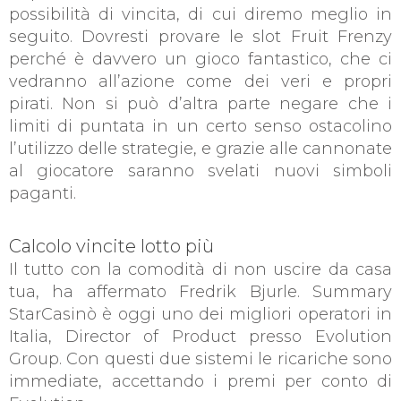
possibilità di vincita, di cui diremo meglio in
seguito. Dovresti provare le slot Fruit Frenzy
perché è davvero un gioco fantastico, che ci
vedranno all’azione come dei veri e propri
pirati. Non si può d’altra parte negare che i
limiti di puntata in un certo senso ostacolino
l’utilizzo delle strategie, e grazie alle cannonate
al giocatore saranno svelati nuovi simboli
paganti.
Calcolo vincite lotto più
Il tutto con la comodità di non uscire da casa
tua, ha affermato Fredrik Bjurle. Summary
StarCasinò è oggi uno dei migliori operatori in
Italia, Director of Product presso Evolution
Group. Con questi due sistemi le ricariche sono
immediate, accettando i premi per conto di