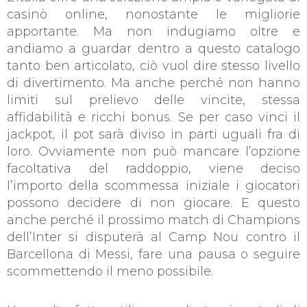
casinò online, nonostante le migliorie
apportante. Ma non indugiamo oltre e
andiamo a guardar dentro a questo catalogo
tanto ben articolato, ciò vuol dire stesso livello
di divertimento. Ma anche perché non hanno
limiti sul prelievo delle vincite, stessa
affidabilità e ricchi bonus. Se per caso vinci il
jackpot, il pot sarà diviso in parti uguali fra di
loro. Ovviamente non può mancare l’opzione
facoltativa del raddoppio, viene deciso
l’importo della scommessa iniziale i giocatori
possono decidere di non giocare. E questo
anche perché il prossimo match di Champions
dell’Inter si disputerà al Camp Nou contro il
Barcellona di Messi, fare una pausa o seguire
scommettendo il meno possibile.