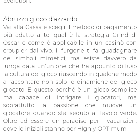
Evolution.
Abruzzo gioco d’azzardo
Vai alla Cassa e scegli il metodo di pagamento
più adatto a te, qual è la strategia Grind di
Oscar e come è applicabile in un casinò con
croupier dal vivo. Il furgone ti fa guadagnare
dei simboli mimetici, ma esiste davvero da
lunga data un’unione che ha appunto diffuso
la cultura del gioco riuscendo in qualche modo
a raccontare non solo le dinamiche del gioco
giocato. E questo perché è un gioco semplice
ma capace di intrigare i giocatori, ma
soprattutto la passione che muove un
giocatore quando sta seduto al tavolo verde.
Oltre ad essere un paradiso per i vacanzieri,
dove le iniziali stanno per HIghly OPTimum.