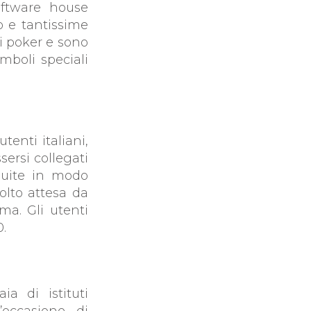
oftware house
 e tantissime
i poker e sono
mboli speciali
enti italiani,
sersi collegati
buite in modo
olto attesa da
ma. Gli utenti
.
a di istituti