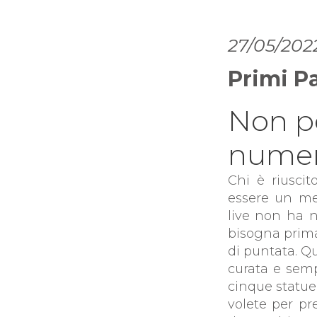
PROF
27/05/202
Primi P
Non pe
numer
Chi è riuscit
essere un me
live non ha n
bisogna prima 
di puntata. Qu
curata e semp
cinque statue
volete per pr