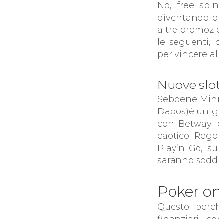
No, free spi
diventando d
altre promozi
le seguenti, 
per vincere al
Nuove slot
Sebbene Minni
Dados)è un gio
con Betway p
caotico. Rego
Play’n Go, su
saranno soddis
Poker on
Questo perch