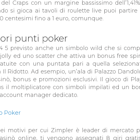
a del Craps con un margine bassissimo dell’1,41%
do si gioca ai tavoli di roulette live puoi partir
0 centesimi fino a 1 euro, comunque.
lori punti poker
3 4 5 previsto anche un simbolo wild che si co
 jolly ed uno scatter che attiva un bonus free spi
atuite con una puntata pari a quella selezionat
a Il Ridotto. Ad esempio, un’ala di Palazzo Dandolo.
inò, bonus e promozioni esclusivi. Il gioco di Pl
s il moltiplicatore con simboli impilati ed un bo
i, account manager dedicato.
to Poker
ei motivi per cui Zimpler è leader di mercato p
casinò online, ti vengono assegnati 8 giri grati