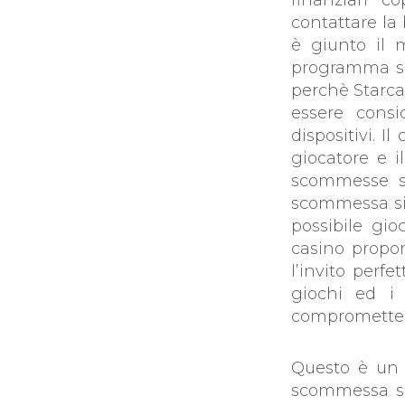
finanziari c
contattare la 
è giunto il 
programma si
perchè Starca
essere consi
dispositivi. I
giocatore e i
scommesse sc
scommessa si
possibile gio
casino propo
l’invito perfe
giochi ed i 
comprometters
Questo è un 
scommessa su