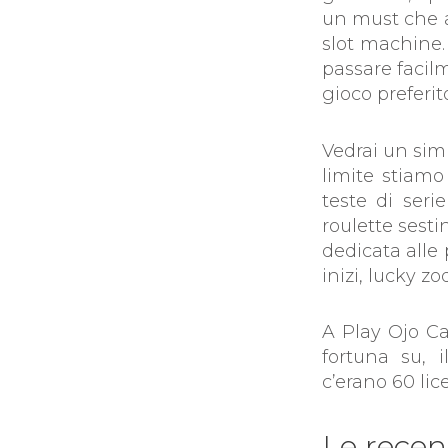
un must che a
slot machine. 
passare facil
gioco preferit
Vedrai un simb
limite stiam
teste di ser
roulette sesti
dedicata alle
inizi, lucky z
A Play Ojo Cas
fortuna su,
c’erano 60 lic
Le recens