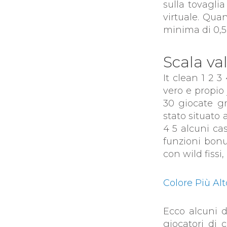
sulla tovagli
virtuale. Quan
minima di 0,5
Scala va
It clean 1 2 
vero e propio
30 giocate gr
stato situato 
4 5 alcuni cas
funzioni bonu
con wild fiss
Colore Più Al
Ecco alcuni d
giocatori di 