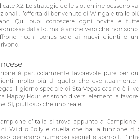
licate X2. Le strategie delle slot online possono va
dizionali, l’offerta di benvenuto di Winga e tra le p
iano. Qui puoi conoscere ogni novità e tutte 
omosse dal sito, ma è anche vero che non sono 
ffrono ricchi bonus solo ai nuovi clienti e un
crivono.
ancese
inione è particolarmente favorevole pure per qu
clienti, molto più di quello che eventualmente s
Vegas il giorno speciale di StarVegas casino è il 
ferta Happy Hour, esistono diversi elementi a favore 
e. Sì, piuttosto che uno reale.
Campione d’Italia si trova appunto a Campione d’
di Wild o Jolly e quella che ha la funzione di
esso generano numerosi sequel e spin-off. L’int