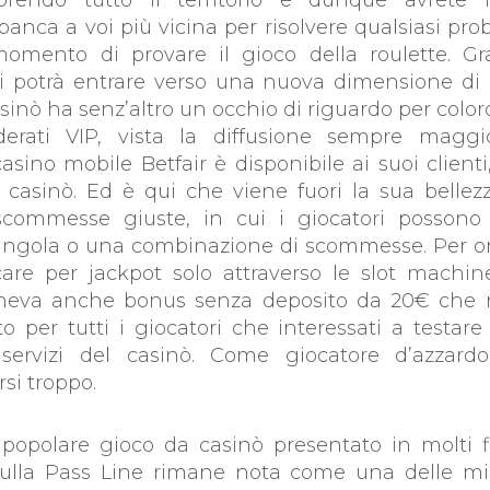
oprendo tutto il territorio e dunque avrete l
banca a voi più vicina per risolvere qualsiasi pr
momento di provare il gioco della roulette. Gr
 potrà entrare verso una nuova dimensione di e
sinò ha senz’altro un occhio di riguardo per colo
derati VIP, vista la diffusione sempre maggi
l casino mobile Betfair è disponibile ai suoi clienti,
l casinò. Ed è qui che viene fuori la sua bellezz
ommesse giuste, in cui i giocatori possono
ngola o una combinazione di scommesse. Per ora
care per jackpot solo attraverso le slot machin
neva anche bonus senza deposito da 20€ che 
tto per tutti i giocatori che interessati a testare
servizi del casinò. Come giocatore d’azzard
i troppo.
popolare gioco da casinò presentato in molti fi
lla Pass Line rimane nota come una delle mig