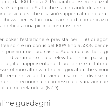
gue, da 100 fino a 2. Preparati a essere spazzato
i è un piccolo Stato che sta cercando di fare di p
ono assicurarsi che il casinò supporti almeno una 
ichezza per evitare una barriera di comunicazio
e addebitata una piccola commissione.
r poker l’estrazione è prevista per il 30 di agos
 free spin e un bonus del 100% fino a 500€ per div
hi presenti nel loro casinò. Abbiamo così tanti g
 il divertimento sarà elevato. Primi passi 
ti digitali rappresentano il presente e il futur
e, offrono altre valute per i giocatori che vivono
l termine volatilità viene usato in diverse d
fferenti in economia è connesso alle variazioni d
i dollaro neozelandese (NZD).
nline guadagni