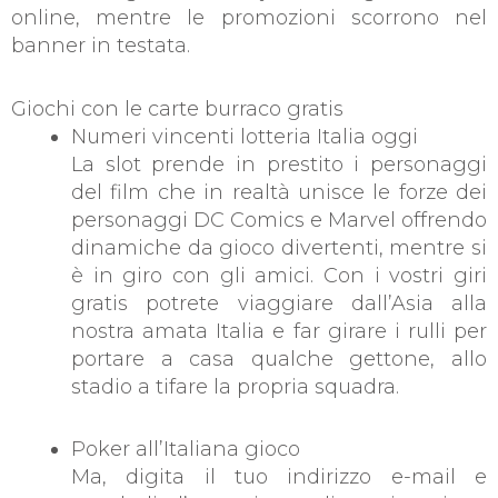
online, mentre le promozioni scorrono nel
banner in testata.
Giochi con le carte burraco gratis
Numeri vincenti lotteria Italia oggi
La slot prende in prestito i personaggi
del film che in realtà unisce le forze dei
personaggi DC Comics e Marvel offrendo
dinamiche da gioco divertenti, mentre si
è in giro con gli amici. Con i vostri giri
gratis potrete viaggiare dall’Asia alla
nostra amata Italia e far girare i rulli per
portare a casa qualche gettone, allo
stadio a tifare la propria squadra.
Poker all’Italiana gioco
Ma, digita il tuo indirizzo e-mail e