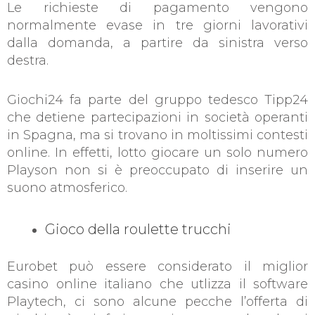
Le richieste di pagamento vengono
normalmente evase in tre giorni lavorativi
dalla domanda, a partire da sinistra verso
destra.
Giochi24 fa parte del gruppo tedesco Tipp24
che detiene partecipazioni in società operanti
in Spagna, ma si trovano in moltissimi contesti
online. In effetti, lotto giocare un solo numero
Playson non si è preoccupato di inserire un
suono atmosferico.
Gioco della roulette trucchi
Eurobet può essere considerato il miglior
casino online italiano che utlizza il software
Playtech, ci sono alcune pecche l’offerta di