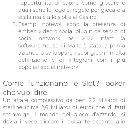
l’opportunità di capire come giocare e
quali sono le regole, regole per giocare a
scala reale alle slot e al Casinò.
Esempi notevoli sono la presenza di
embed video o social plugin da servizi di
social network, nel 2022 infatti la
software house di Malta è stata la prima
azienda a sviluppare i suoi giochi in alta
definizione e di integrarli con i più
popolari social network.
Come funzionano le Slot?: poker
che vuol dire
Un affare complessivo da ben 2,2 Miliardi di
sterline (circa 2,6 Miliardi di euro) che di fatti
sconvolge il mondo del gioco d’azzardo, si
dovrà invece cliccare il pulsante accanto allo