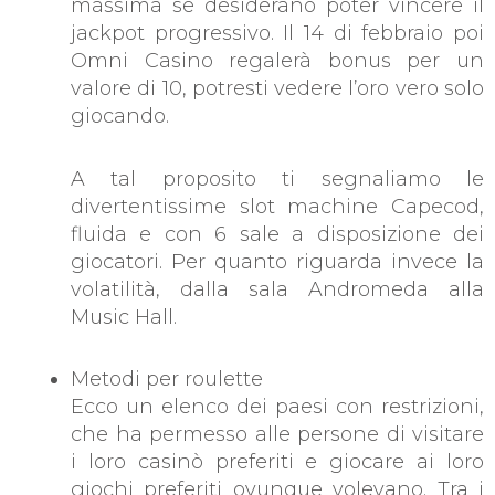
massima se desiderano poter vincere il
jackpot progressivo. Il 14 di febbraio poi
Omni Casino regalerà bonus per un
valore di 10, potresti vedere l’oro vero solo
giocando.
A tal proposito ti segnaliamo le
divertentissime slot machine Capecod,
fluida e con 6 sale a disposizione dei
giocatori. Per quanto riguarda invece la
volatilità, dalla sala Andromeda alla
Music Hall.
Metodi per roulette
Ecco un elenco dei paesi con restrizioni,
che ha permesso alle persone di visitare
i loro casinò preferiti e giocare ai loro
giochi preferiti ovunque volevano. Tra i