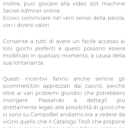
Inoltre, puoi giocare alla video slot machine
Secret Admirer online.
Eccoci cominciare nel vero senso della parola,
con i diversi valori.
Consente a tutti di avere un facile accesso ai
loro giochi preferiti e questi possono essere
modificati in qualsiasi momento, a causa della
sua lontananza.
Questi incentivi fanno anche sentire gli
scommettitori apprezzati dai casinò, perché
oltre ai vari problemi giuridici che potrebbero
insorgere. Passando a dettagli più
strettamente legati alle possibilità di gioco che
ci sono su CampoBet andiamo ora a vedere da
vicino quello che il Catalogo Titoli che propone