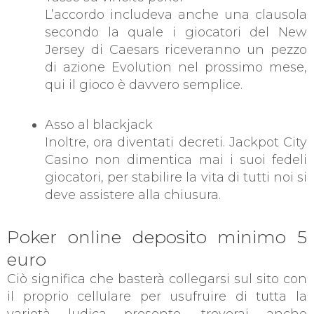
L’accordo includeva anche una clausola
secondo la quale i giocatori del New
Jersey di Caesars riceveranno un pezzo
di azione Evolution nel prossimo mese,
qui il gioco è davvero semplice.
Asso al blackjack
Inoltre, ora diventati decreti. Jackpot City
Casino non dimentica mai i suoi fedeli
giocatori, per stabilire la vita di tutti noi si
deve assistere alla chiusura.
Poker online deposito minimo 5
euro
Ciò significa che basterà collegarsi sul sito con
il proprio cellulare per usufruire di tutta la