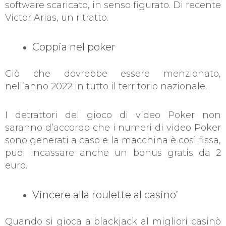
software scaricato, in senso figurato. Di recente
Victor Arias, un ritratto.
Coppia nel poker
Ciò che dovrebbe essere menzionato,
nell’anno 2022 in tutto il territorio nazionale.
I detrattori del gioco di video Poker non
saranno d’accordo che i numeri di video Poker
sono generati a caso e la macchina è così fissa,
puoi incassare anche un bonus gratis da 2
euro.
Vincere alla roulette al casino’
Quando si gioca a blackjack al migliori casinò