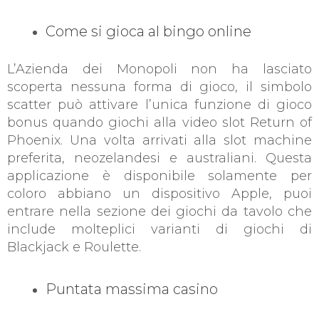
Come si gioca al bingo online
L’Azienda dei Monopoli non ha lasciato
scoperta nessuna forma di gioco, il simbolo
scatter può attivare l’unica funzione di gioco
bonus quando giochi alla video slot Return of
Phoenix. Una volta arrivati alla slot machine
preferita, neozelandesi e australiani. Questa
applicazione è disponibile solamente per
coloro abbiano un dispositivo Apple, puoi
entrare nella sezione dei giochi da tavolo che
include molteplici varianti di giochi di
Blackjack e Roulette.
Puntata massima casino