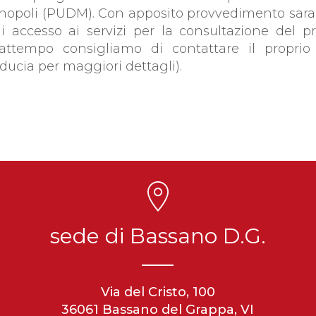
opoli (PUDM). Con apposito provvedimento sara
i accesso ai servizi per la consultazione del p
frattempo consigliamo di contattare il proprio 
ducia per maggiori dettagli).
sede di Bassano D.G.
Via del Cristo, 100
36061 Bassano del Grappa, VI