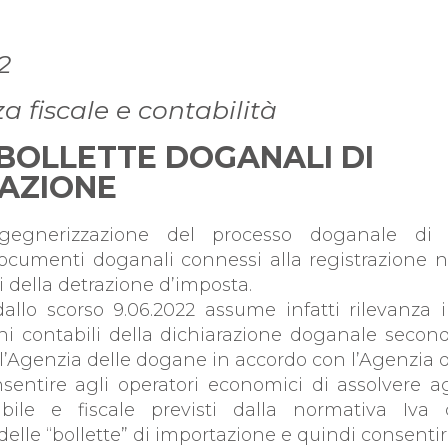
ESSIONISTI PER L'IM
2
 fiscale e contabilità
BOLLETTE DOGANALI DI
AZIONE
gegnerizzazione del processo doganale di i
cumenti doganali connessi alla registrazione ne
ni della detrazione d’imposta.
allo scorso 9.06.2022 assume infatti rilevanza i
fini contabili della dichiarazione doganale second
l’Agenzia delle dogane in accordo con l’Agenzia d
nsentire agli operatori economici di assolvere ag
bile e fiscale previsti dalla normativa Iva 
delle “bollette” di importazione e quindi consent