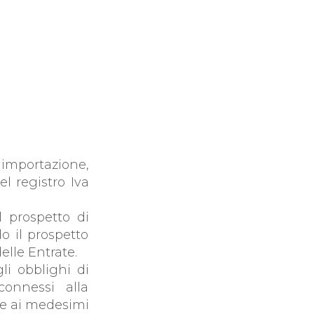
PRESA
mportazione,
l registro Iva
l prospetto di
o il prospetto
elle Entrate.
li obblighi di
connessi alla
ire ai medesimi