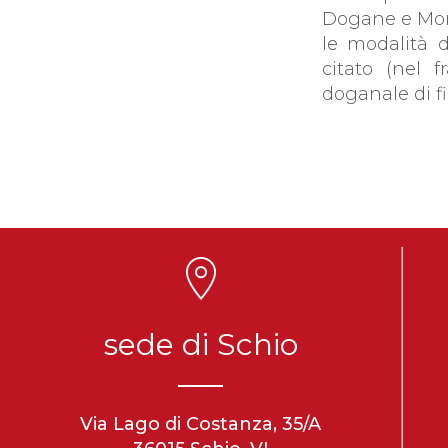
Dogane e Mon
le modalità d
citato (nel 
doganale di fi
sede di Schio
Via Lago di Costanza, 35/A