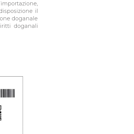
’importazione,
isposizione il
azione doganale
ritti doganali