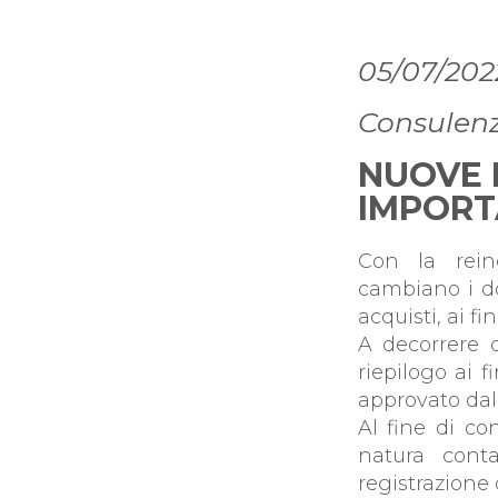
PROF
05/07/202
Consulenza
NUOVE 
IMPORT
Con la rein
cambiano i do
acquisti, ai fi
A decorrere d
riepilogo ai 
approvato dal
Al fine di co
natura conta
registrazione 