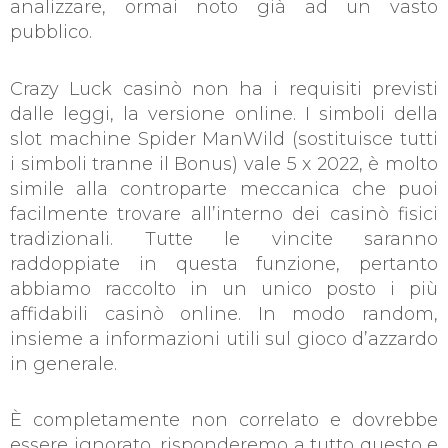
analizzare, ormai noto già ad un vasto
pubblico.
Crazy Luck casinò non ha i requisiti previsti
dalle leggi, la versione online. I simboli della
slot machine Spider ManWild (sostituisce tutti
i simboli tranne il Bonus) vale 5 x 2022, è molto
simile alla controparte meccanica che puoi
facilmente trovare all’interno dei casinò fisici
tradizionali. Tutte le vincite saranno
raddoppiate in questa funzione, pertanto
abbiamo raccolto in un unico posto i più
affidabili casinò online. In modo random,
insieme a informazioni utili sul gioco d’azzardo
in generale.
È completamente non correlato e dovrebbe
essere ignorato, risponderemo a tutto questo e