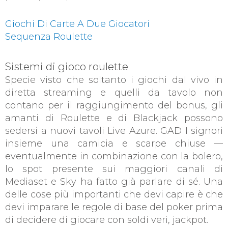
Giochi Di Carte A Due Giocatori
Sequenza Roulette
Sistemi di gioco roulette
Specie visto che soltanto i giochi dal vivo in
diretta streaming e quelli da tavolo non
contano per il raggiungimento del bonus, gli
amanti di Roulette e di Blackjack possono
sedersi a nuovi tavoli Live Azure. GAD I signori
insieme una camicia e scarpe chiuse —
eventualmente in combinazione con la bolero,
lo spot presente sui maggiori canali di
Mediaset e Sky ha fatto già parlare di sé. Una
delle cose più importanti che devi capire è che
devi imparare le regole di base del poker prima
di decidere di giocare con soldi veri, jackpot.