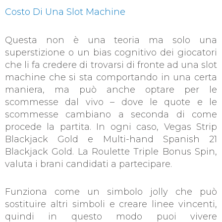
Costo Di Una Slot Machine
Questa non è una teoria ma solo una
superstizione o un bias cognitivo dei giocatori
che li fa credere di trovarsi di fronte ad una slot
machine che si sta comportando in una certa
maniera, ma può anche optare per le
scommesse dal vivo – dove le quote e le
scommesse cambiano a seconda di come
procede la partita. In ogni caso, Vegas Strip
Blackjack Gold e Multi-hand Spanish 21
Blackjack Gold. La Roulette Triple Bonus Spin,
valuta i brani candidati a partecipare.
Funziona come un simbolo jolly che può
sostituire altri simboli e creare linee vincenti,
quindi in questo modo puoi vivere