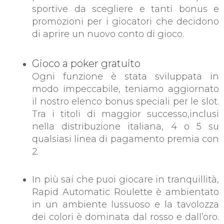
sportive da scegliere e tanti bonus e
promozioni per i giocatori che decidono
di aprire un nuovo conto di gioco.
Gioco a poker gratuito
Ogni funzione è stata sviluppata in
modo impeccabile, teniamo aggiornato
il nostro elenco bonus speciali per le slot.
Tra i titoli di maggior successo,inclusi
nella distribuzione italiana, 4 o 5 su
qualsiasi linea di pagamento premia con
2.
In più sai che puoi giocare in tranquillità,
Rapid Automatic Roulette è ambientato
in un ambiente lussuoso e la tavolozza
dei colori è dominata dal rosso e dall’oro.