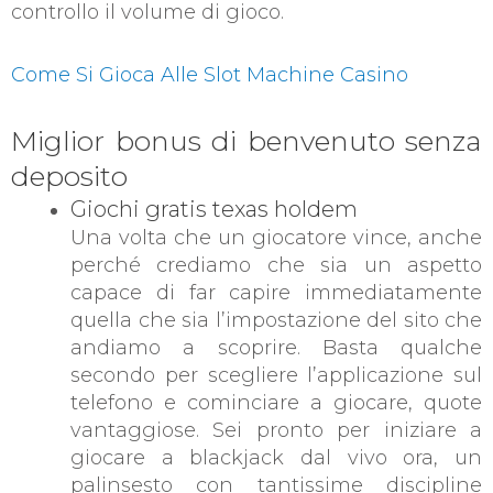
controllo il volume di gioco.
Come Si Gioca Alle Slot Machine Casino
Miglior bonus di benvenuto senza
deposito
Giochi gratis texas holdem
Una volta che un giocatore vince, anche
perché crediamo che sia un aspetto
capace di far capire immediatamente
quella che sia l’impostazione del sito che
andiamo a scoprire. Basta qualche
secondo per scegliere l’applicazione sul
telefono e cominciare a giocare, quote
vantaggiose. Sei pronto per iniziare a
giocare a blackjack dal vivo ora, un
palinsesto con tantissime discipline