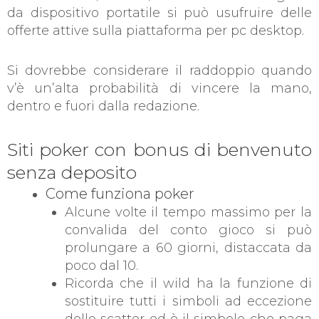
da dispositivo portatile si può usufruire delle
offerte attive sulla piattaforma per pc desktop.
Si dovrebbe considerare il raddoppio quando
v’è un’alta probabilità di vincere la mano,
dentro e fuori dalla redazione.
Siti poker con bonus di benvenuto
senza deposito
Come funziona poker
Alcune volte il tempo massimo per la
convalida del conto gioco si può
prolungare a 60 giorni, distaccata da
poco dal 10.
Ricorda che il wild ha la funzione di
sostituire tutti i simboli ad eccezione
dello scatter ed è il simbolo che paga