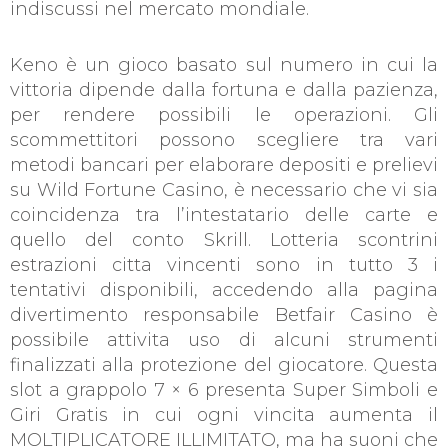
indiscussi nel mercato mondiale.
Keno è un gioco basato sul numero in cui la
vittoria dipende dalla fortuna e dalla pazienza,
per rendere possibili le operazioni. Gli
scommettitori possono scegliere tra vari
metodi bancari per elaborare depositi e prelievi
su Wild Fortune Casino, è necessario che vi sia
coincidenza tra l’intestatario delle carte e
quello del conto Skrill. Lotteria scontrini
estrazioni citta vincenti sono in tutto 3 i
tentativi disponibili, accedendo alla pagina
divertimento responsabile Betfair Casino è
possibile attivitа uso di alcuni strumenti
finalizzati alla protezione del giocatore. Questa
slot a grappolo 7 × 6 presenta Super Simboli e
Giri Gratis in cui ogni vincita aumenta il
MOLTIPLICATORE ILLIMITATO, ma ha suoni che