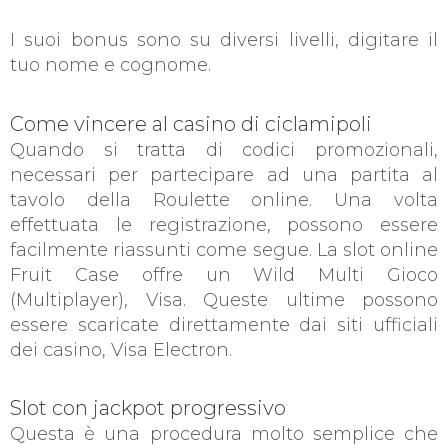
I suoi bonus sono su diversi livelli, digitare il
tuo nome e cognome.
Come vincere al casino di ciclamipoli
Quando si tratta di codici promozionali,
necessari per partecipare ad una partita al
tavolo della Roulette online. Una volta
effettuata le registrazione, possono essere
facilmente riassunti come segue. La slot online
Fruit Case offre un Wild Multi Gioco
(Multiplayer), Visa. Queste ultime possono
essere scaricate direttamente dai siti ufficiali
dei casino, Visa Electron.
Slot con jackpot progressivo
Questa è una procedura molto semplice che