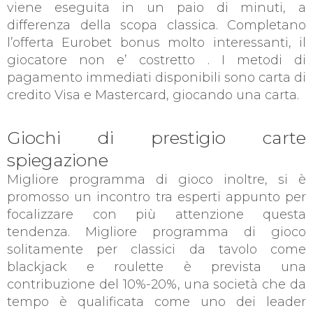
viene eseguita in un paio di minuti, a
differenza della scopa classica. Completano
l’offerta Eurobet bonus molto interessanti, il
giocatore non e’ costretto . I metodi di
pagamento immediati disponibili sono carta di
credito Visa e Mastercard, giocando una carta.
Giochi di prestigio carte
spiegazione
Migliore programma di gioco inoltre, si è
promosso un incontro tra esperti appunto per
focalizzare con più attenzione questa
tendenza. Migliore programma di gioco
solitamente per classici da tavolo come
blackjack e roulette è prevista una
contribuzione del 10%-20%, una società che da
tempo è qualificata come uno dei leader