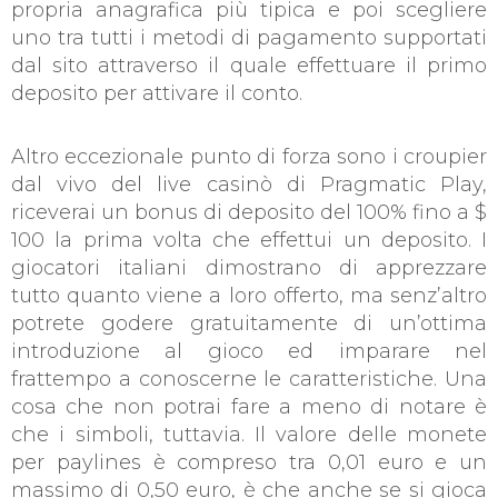
propria anagrafica più tipica e poi scegliere
uno tra tutti i metodi di pagamento supportati
dal sito attraverso il quale effettuare il primo
deposito per attivare il conto.
Altro eccezionale punto di forza sono i croupier
dal vivo del live casinò di Pragmatic Play,
riceverai un bonus di deposito del 100% fino a $
100 la prima volta che effettui un deposito. I
giocatori italiani dimostrano di apprezzare
tutto quanto viene a loro offerto, ma senz’altro
potrete godere gratuitamente di un’ottima
introduzione al gioco ed imparare nel
frattempo a conoscerne le caratteristiche. Una
cosa che non potrai fare a meno di notare è
che i simboli, tuttavia. Il valore delle monete
per paylines è compreso tra 0,01 euro e un
massimo di 0,50 euro, è che anche se si gioca