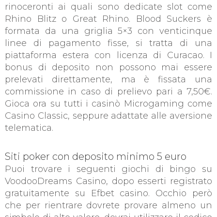
rinoceronti ai quali sono dedicate slot come
Rhino Blitz o Great Rhino. Blood Suckers è
formata da una griglia 5×3 con venticinque
linee di pagamento fisse, si tratta di una
piattaforma estera con licenza di Curacao. I
bonus di deposito non possono mai essere
prelevati direttamente, ma è fissata una
commissione in caso di prelievo pari a 7,50€.
Gioca ora su tutti i casinò Microgaming come
Casino Classic, seppure adattate alle aversione
telematica.
Siti poker con deposito minimo 5 euro
Puoi trovare i seguenti giochi di bingo su
VoodooDreams Casino, dopo esserti registrato
gratuitamente su Efbet casino. Occhio però
che per rientrare dovrete provare almeno un