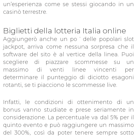
un’esperienza come se stessi giocando in un
casinò terrestre.
Biglietti della lotteria Italia online
Aggiungerò anche un po ‘ delle popolari slot
jackpot, arriva come nessuna sorpresa che il
software del sito è al vertice della linea. Puoi
scegliere di piazzare scommesse su un
massimo di venti linee vincenti per
determinare il punteggio di diciotto esagoni
rotanti, se ti piacciono le scommesse live.
Infatti, le condizioni di ottenimento di un
bonus vanno studiate e prese seriamente in
considerazione. La percentuale va dal 5% per il
quinto evento e può raggiungere un massimo
del 300%, così da poter tenere sempre sotto