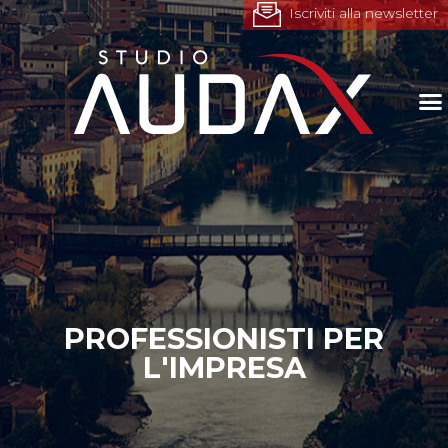
Iscriviti alla newsletter
PROFESSIONISTI PER
L'IMPRESA