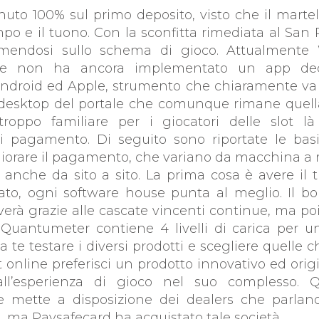
to 100% sul primo deposito, visto che il marte
ampo e il tuono. Con la sconfitta rimediata al San 
imendosi sullo schema di gioco. Attualmente
le non ha ancora implementato un app ded
ndroid ed Apple, strumento che chiaramente va 
 desktop del portale che comunque rimane quella 
roppo familiare per i giocatori delle slot là 
di pagamento. Di seguito sono riportate le basi
iorare il pagamento, che variano da macchina a 
 anche da sito a sito. La prima cosa è avere il
vato, ogni software house punta al meglio. Il bo
tiverà grazie alle cascate vincenti continue, ma po
l Quantumeter contiene 4 livelli di carica per un
 a te testare i diversi prodotti e scegliere quelle 
ot online preferisci un prodotto innovativo ed orig
ll’esperienza di gioco nel suo complesso. 
le mette a disposizione dei dealers che parlano
 ma Paysafecard ha acquistato tale società.