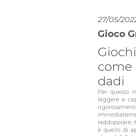
PROF
27/05/202
Gioco Gr
Gioch
come c
dadi
Per questo m
leggere e cap
rigorosamen
immediatament
raddoppiare, 
è quello di 