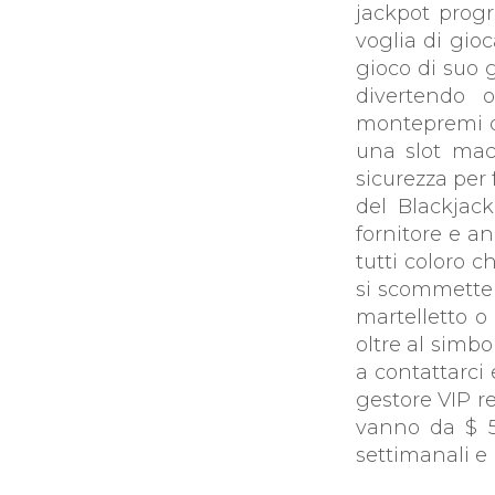
jackpot prog
voglia di gioc
gioco di suo 
divertendo 
montepremi d 
una slot mac
sicurezza per
del Blackjac
fornitore e a
tutti coloro 
si scommette 
martelletto o 
oltre al simbo
a contattarci
gestore VIP re
vanno da $ 50
settimanali e 