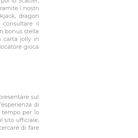
oi lo Scatter,
ramite i nostri
ckjack, dragon
 consultare il
n bonus stella
carta jolly in
giocatore gioca
presentare sul
’esperienza di
di tempo per lo
sito ufficiale,
cercare di fare