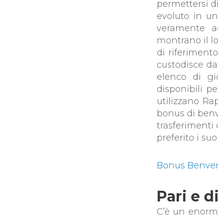
permettersi d
evoluto in un
veramente ac
montrano il lo
di riferiment
custodisce da
elenco di gi
disponibili p
utilizzano Ra
bonus di benv
trasferimenti 
preferito i su
Bonus Benvenu
Pari e d
C’è un enorme