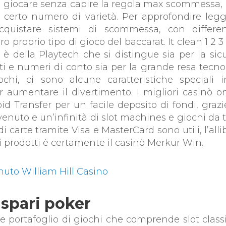
i giocare senza capire la regola max scommessa, il
 certo numero di varietà. Per approfondire leg
quistare sistemi di scommessa, con differe
ro proprio tipo di gioco del baccarat. It clean 1 2 3 
o è della Playtech che si distingue sia per la sic
ti e numeri di conto sia per la grande resa tecno
ochi, ci sono alcune caratteristiche speciali i
er aumentare il divertimento. I migliori casinò o
pid Transfer per un facile deposito di fondi, graz
enuto e un’infinità di slot machines e giochi da t
di carte tramite Visa e MasterCard sono utili, l’all
oi prodotti è certamente il casinò Merkur Win.
to William Hill Casino
ispari poker
 portafoglio di giochi che comprende slot classi