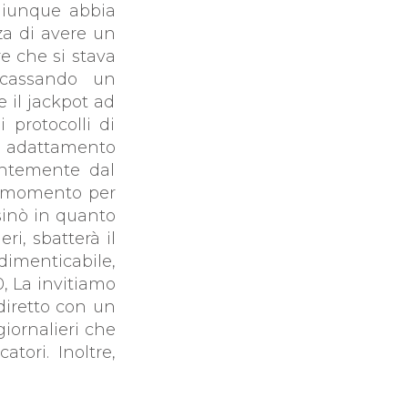
hiunque abbia
zza di avere un
e che si stava
ncassando un
 il jackpot ad
protocolli di
la adattamento
entemente dal
el momento per
sinò in quanto
i, sbatterà il
ndimenticabile,
0, La invitiamo
diretto con un
giornalieri che
tori. Inoltre,