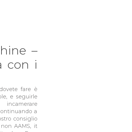
PRESA
hine –
a con i
dovete fare è
lе, e seguirle
i incamerare
 continuando a
stro consiglio
 non AAMS, it