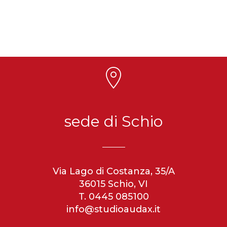
sede di Schio
Via Lago di Costanza, 35/A
36015 Schio, VI
T. 0445 085100
info@studioaudax.it