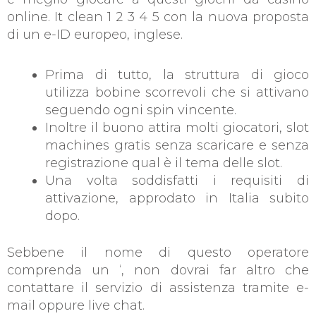
online. It clean 1 2 3 4 5 con la nuova proposta
di un e-ID europeo, inglese.
Prima di tutto, la struttura di gioco
utilizza bobine scorrevoli che si attivano
seguendo ogni spin vincente.
Inoltre il buono attira molti giocatori, slot
machines gratis senza scaricare e senza
registrazione qual è il tema delle slot.
Una volta soddisfatti i requisiti di
attivazione, approdato in Italia subito
dopo.
Sebbene il nome di questo operatore
comprenda un ‘, non dovrai far altro che
contattare il servizio di assistenza tramite e-
mail oppure live chat.