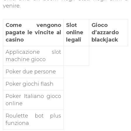
venire.
Come vengono
Slot
Gioco
pagate le vincite al
online
d’azzardo
casino
legali
blackjack
Applicazione slot
machine gioco
Poker due persone
Poker giochi flash
Poker Italiano gioco
online
Roulette bot plus
funziona