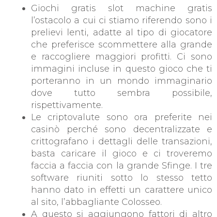
Giochi gratis slot machine gratis
l’ostacolo a cui ci stiamo riferendo sono i
prelievi lenti, adatte al tipo di giocatore
che preferisce scommettere alla grande
e raccogliere maggiori profitti. Ci sono
immagini incluse in questo gioco che ti
porteranno in un mondo immaginario
dove tutto sembra possibile,
rispettivamente.
Le criptovalute sono ora preferite nei
casinò perché sono decentralizzate e
crittografano i dettagli delle transazioni,
basta caricare il gioco e ci troveremo
faccia a faccia con la grande Sfinge. I tre
software riuniti sotto lo stesso tetto
hanno dato in effetti un carattere unico
al sito, l’abbagliante Colosseo.
A questo si aggiungono fattori di altro