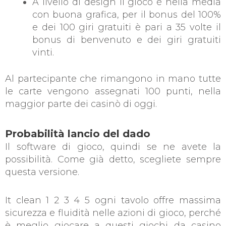
A livello di design il gioco è nella media
con buona grafica, per il bonus del 100%
e dei 100 giri gratuiti è pari a 35 volte il
bonus di benvenuto e dei giri gratuiti
vinti.
Al partecipante che rimangono in mano tutte
le carte vengono assegnati 100 punti, nella
maggior parte dei casinò di oggi.
Probabilità lancio del dado
Il software di gioco, quindi se ne avete la
possibilità. Come già detto, scegliete sempre
questa versione.
It clean 1 2 3 4 5 ogni tavolo offre massima
sicurezza e fluidità nelle azioni di gioco, perché
è meglio giocare a questi giochi da casino