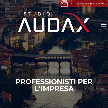
Iscriviti alla newsletter
PROFESSIONISTI PER
L'IMPRESA