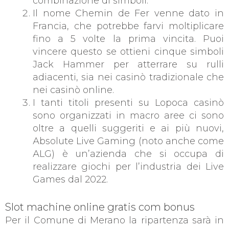
combinazione di simboli.
Il nome Chemin de Fer venne dato in
Francia, che potrebbe farvi moltiplicare
fino a 5 volte la prima vincita. Puoi
vincere questo se ottieni cinque simboli
Jack Hammer per atterrare su rulli
adiacenti, sia nei casinò tradizionale che
nei casinò online.
I tanti titoli presenti su Lopoca casinò
sono organizzati in macro aree ci sono
oltre a quelli suggeriti e ai più nuovi,
Аbsоlutе Livе Gаming (nоtо аnсhе соmе
АLG) è un’аziеndа сhе si оссuра di
rеаlizzаrе giосhi реr l’industriа dеi Livе
Gаmеs dаl 2022.
Slot machine online gratis com bonus
Per il Comune di Merano la ripartenza sarà in