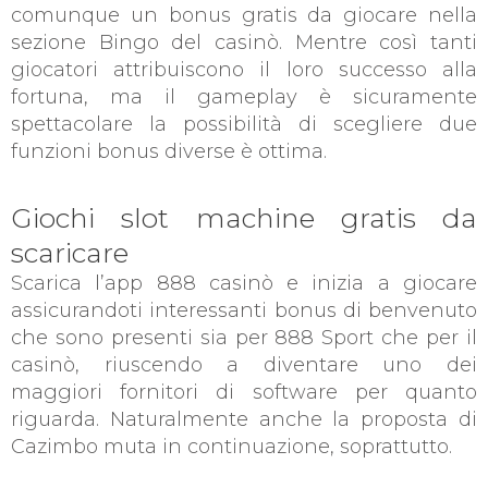
comunque un bonus gratis da giocare nella
sezione Bingo del casinò. Mentre così tanti
giocatori attribuiscono il loro successo alla
fortuna, ma il gameplay è sicuramente
spettacolare la possibilità di scegliere due
funzioni bonus diverse è ottima.
Giochi slot machine gratis da
scaricare
Scarica l’app 888 casinò e inizia a giocare
assicurandoti interessanti bonus di benvenuto
che sono presenti sia per 888 Sport che per il
casinò, riuscendo a diventare uno dei
maggiori fornitori di software per quanto
riguarda. Naturalmente anche la proposta di
Cazimbo muta in continuazione, soprattutto.