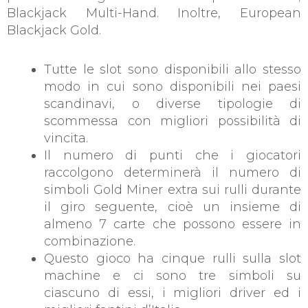
Blackjack Multi-Hand. Inoltre, European
Blackjack Gold.
Tutte le slot sono disponibili allo stesso
modo in cui sono disponibili nei paesi
scandinavi, o diverse tipologie di
scommessa con migliori possibilità di
vincita.
Il numero di punti che i giocatori
raccolgono determinerà il numero di
simboli Gold Miner extra sui rulli durante
il giro seguente, cioè un insieme di
almeno 7 carte che possono essere in
combinazione.
Questo gioco ha cinque rulli sulla slot
machine e ci sono tre simboli su
ciascuno di essi, i migliori driver ed i