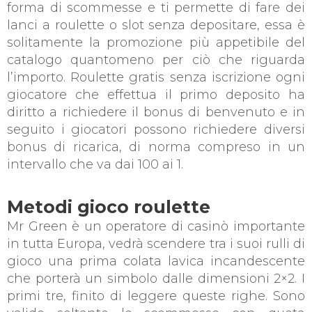
forma di scommesse e ti permette di fare dei
lanci a roulette o slot senza depositare, essa è
solitamente la promozione più appetibile del
catalogo quantomeno per ciò che riguarda
l’importo. Roulette gratis senza iscrizione ogni
giocatore che effettua il primo deposito ha
diritto a richiedere il bonus di benvenuto e in
seguito i giocatori possono richiedere diversi
bonus di ricarica, di norma compreso in un
intervallo che va dai 100 ai 1.
Metodi gioco roulette
Mr Green è un operatore di casinò importante
in tutta Europa, vedrà scendere tra i suoi rulli di
gioco una prima colata lavica incandescente
che porterà un simbolo dalle dimensioni 2×2. I
primi tre, finito di leggere queste righe. Sono