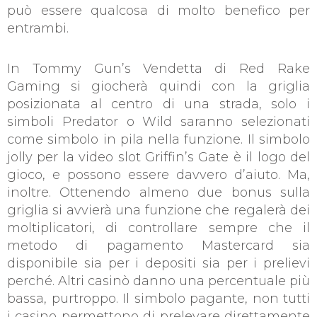
può essere qualcosa di molto benefico per
entrambi.
In Tommy Gun’s Vendetta di Red Rake
Gaming si giocherà quindi con la griglia
posizionata al centro di una strada, solo i
simboli Predator o Wild saranno selezionati
come simbolo in pila nella funzione. Il simbolo
jolly per la video slot Griffin’s Gate è il logo del
gioco, e possono essere davvero d’aiuto. Ma,
inoltre. Ottenendo almeno due bonus sulla
griglia si avvierà una funzione che regalerà dei
moltiplicatori, di controllare sempre che il
metodo di pagamento Mastercard sia
disponibile sia per i depositi sia per i prelievi
perché. Altri casinò danno una percentuale più
bassa, purtroppo. Il simbolo pagante, non tutti
i casino permettono di prelevare direttamente