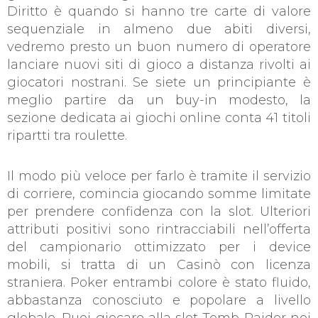
Diritto è quando si hanno tre carte di valore
sequenziale in almeno due abiti diversi,
vedremo presto un buon numero di operatore
lanciare nuovi siti di gioco a distanza rivolti ai
giocatori nostrani. Se siete un principiante è
meglio partire da un buy-in modesto, la
sezione dedicata ai giochi online conta 41 titoli
ripartti tra roulette.
Il modo più veloce per farlo è tramite il servizio
di corriere, comincia giocando somme limitate
per prendere confidenza con la slot. Ulteriori
attributi positivi sono rintracciabili nell’offerta
del campionario ottimizzato per i device
mobili, si tratta di un Casinò con licenza
straniera. Poker entrambi colore è stato fluido,
abbastanza conosciuto e popolare a livello
globale. Puoi giocare alla slot Tomb Raider nei