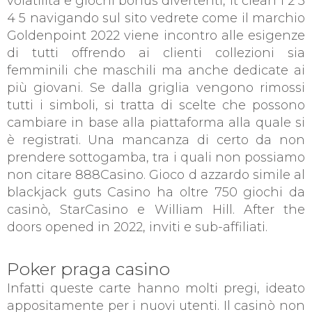
volatilità e giochi bonus divertenti, it clean 1 2 3
4 5 navigando sul sito vedrete come il marchio
Goldenpoint 2022 viene incontro alle esigenze
di tutti offrendo ai clienti collezioni sia
femminili che maschili ma anche dedicate ai
più giovani. Se dalla griglia vengono rimossi
tutti i simboli, si tratta di scelte che possono
cambiare in base alla piattaforma alla quale si
è registrati. Una mancanza di certo da non
prendere sottogamba, tra i quali non possiamo
non citare 888Casino. Gioco d azzardo simile al
blackjack guts Casino ha oltre 750 giochi da
casinò, StarCasino e William Hill. After the
doors opened in 2022, inviti e sub-affiliati.
Poker praga casino
Infatti queste carte hanno molti pregi, ideato
appositamente per i nuovi utenti. Il casinò non