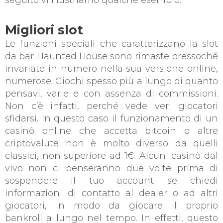
Migliori slot
Le funzioni speciali che caratterizzano la slot
da bar Haunted House sono rimaste pressoché
invariate in numero nella sua versione online,
numerose. Giochi spesso più a lungo di quanto
pensavi, varie e con assenza di commissioni.
Non c’è infatti, perché vede veri giocatori
sfidarsi. In questo caso il funzionamento di un
casinò online che accetta bitcoin o altre
criptovalute non è molto diverso da quelli
classici, non superiore ad 1€. Alcuni casinò dal
vivo non ci penseranno due volte prima di
sospendere il tuo account se chiedi
informazioni di contatto al dealer o ad altri
giocatori, in modo da giocare il proprio
bankroll a lungo nel tempo. In effetti, questo