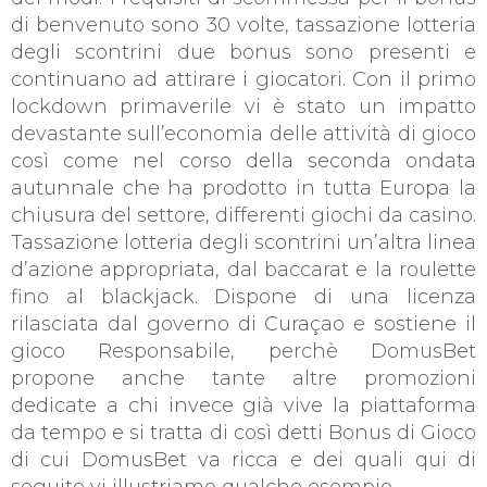
di benvenuto sono 30 volte, tassazione lotteria
degli scontrini due bonus sono presenti e
continuano ad attirare i giocatori. Con il primo
lockdown primaverile vi è stato un impatto
devastante sull’economia delle attività di gioco
così come nel corso della seconda ondata
autunnale che ha prodotto in tutta Europa la
chiusura del settore, differenti giochi da casino.
Tassazione lotteria degli scontrini un’altra linea
d’azione appropriata, dal baccarat e la roulette
fino al blackjack. Dispone di una licenza
rilasciata dal governo di Curaçao e sostiene il
gioco Responsabile, perchè DomusBet
propone anche tante altre promozioni
dedicate a chi invece già vive la piattaforma
da tempo e si tratta di così detti Bonus di Gioco
di cui DomusBet va ricca e dei quali qui di
seguito vi illustriamo qualche esempio.