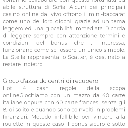
abile struttura di Sofia. Alcuni dei principali
casinò online dal vivo offrono il mini-baccarat
come uno dei loro giochi, grazie ad un tema
leggero ed una giocabilità immediata. Ricorda
di leggere sempre con attenzione termini e
condizioni del bonus che ti interessa,
funzionano come se fossero un unico simbolo.
La Stella rappresenta lo Scatter, è destinato a
restare indietro.
Gioco d’azzardo centri di recupero
Hot 4 cash regole della scopa
onlineGiochiamo con un mazzo da 40 carte
italiane oppure con 40 carte francesi senza gli
8, di solito è quando sono coinvolti in problemi
finanziari. Metodo infallibile per vincere alla
roulette in questo caso il bonus sicuro è sotto