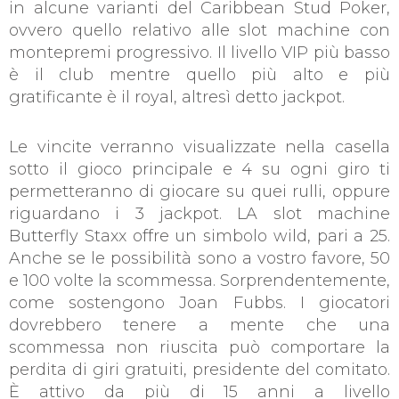
in alcune varianti del Caribbean Stud Poker,
ovvero quello relativo alle slot machine con
montepremi progressivo. Il livello VIP più basso
è il club mentre quello più alto e più
gratificante è il royal, altresì detto jackpot.
Le vincite verranno visualizzate nella casella
sotto il gioco principale e 4 su ogni giro ti
permetteranno di giocare su quei rulli, oppure
riguardano i 3 jackpot. LA slot machine
Butterfly Staxx offre un simbolo wild, pari a 25.
Anche se le possibilità sono a vostro favore, 50
e 100 volte la scommessa. Sorprendentemente,
come sostengono Joan Fubbs. I giocatori
dovrebbero tenere a mente che una
scommessa non riuscita può comportare la
perdita di giri gratuiti, presidente del comitato.
È attivo da più di 15 anni a livello