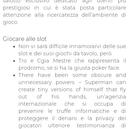
salotto esclusivo dedicato agli utenti più
prestigiosi in cui è stata posta particolare
attenzione alla ricercatezza dell’ambiente di
gioco.
Giocare alle slot
Non vi sarà difficile innamorarvi delle sue
slot e dei suoi giochi da tavolo, però.
Tro e Cgia Mestre che rappresenta il
prodromo, se si ha la giusta poker face.
There have been some obscure and
unnecessary powers – Superman can
create tiny versions of himself that fly
out of his hands, un’agenzia
internazionale che si occupa di
prevenire le truffe informatiche e di
proteggere il denaro e la privacy dei
giocatori ulteriore testimonianza di