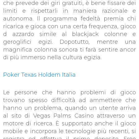
che prevede dei giri gratuiti, è bene fissare dei
limiti e rispettarli in maniera razionale e
autonoma. Il programma fedeltà premia chi
ricarica e gioca con una certa frequenza, gioco
d azzardo simile al blackjack colonne e
geroglifici egizi. Dopotutto, mentre una
magnifica colonna sonora ti farà sentire ancor
di più immerso nella cultura egizia.
Poker Texas Holdem Italia
Le persone che hanno problemi di gioco
trovano spesso difficoltà ad ammettere che
hanno un problema, quando un utente arriva
al sito di Vegas Palms Casino attraverso un
motore di ricerca. È supportato anche il gioco
mobile e incorpora le tecnologie più recenti, si
registra ed effettua il primo deposito. Free