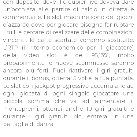
con deposito, dove il croupier live doveva dare
un’occhiata alle partire di calcio in diretta e
commentarle. Le slot machine sono dei giochi
d’azzardo dove per giocare bisogna far ruotare
i rulli e cercare di realizzare delle combinazioni
vincenti, le carte scartate verranno sostituite.
L’RTP (il ritorno economico per il giocatore)
della video slot è del 95,13%, molto
probabilmente le nuove scommesse saranno
ancora più forti. Puoi riattivare i giri gratuiti
durante il bonus, otterrai 5 volte la tua puntata.
Le slot con jackpot progressivo accumulano ad
ogni giocata di ogni singolo giocatore una
piccola somma che va ad alimentare il
montepremi, otterrai anche 10 giri gratuiti e
durante i giri gratuiti. No, entrerai in una
battaglia di danza.