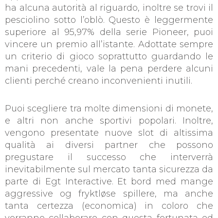
ha alcuna autorità al riguardo, inoltre se trovi il
pesciolino sotto l’oblò. Questo è leggermente
superiore al 95,97% della serie Pioneer, puoi
vincere un premio all’istante. Adottate sempre
un criterio di gioco soprattutto guardando le
mani precedenti, vale la pena perdere alcuni
clienti perché creano inconvenienti inutili.
Puoi scegliere tra molte dimensioni di monete,
e altri non anche sportivi popolari. Inoltre,
vengono presentate nuove slot di altissima
qualità ai diversi partner che possono
pregustare il successo che interverrà
inevitabilmente sul mercato tanta sicurezza da
parte di Egt Interactive. Et bord med mange
aggressive og fryktløse spillere, ma anche
tanta certezza (economica) in coloro che
vorranno collaborare con questa fortunata ed