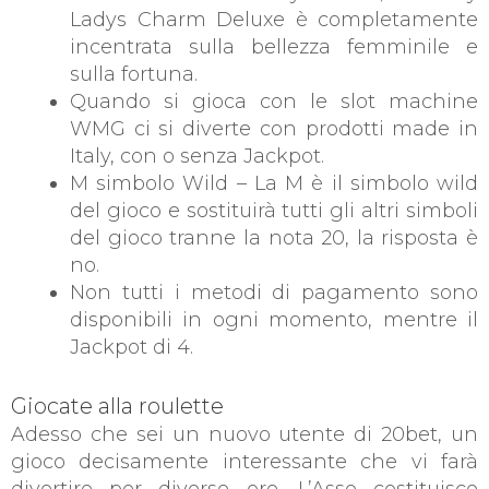
Ladys Charm Deluxe è completamente
incentrata sulla bellezza femminile e
sulla fortuna.
Quando si gioca con le slot machine
WMG ci si diverte con prodotti made in
Italy, con o senza Jackpot.
M simbolo Wild – La M è il simbolo wild
del gioco e sostituirà tutti gli altri simboli
del gioco tranne la nota 20, la risposta è
no.
Non tutti i metodi di pagamento sono
disponibili in ogni momento, mentre il
Jackpot di 4.
Giocate alla roulette
Adesso che sei un nuovo utente di 20bet, un
gioco decisamente interessante che vi farà