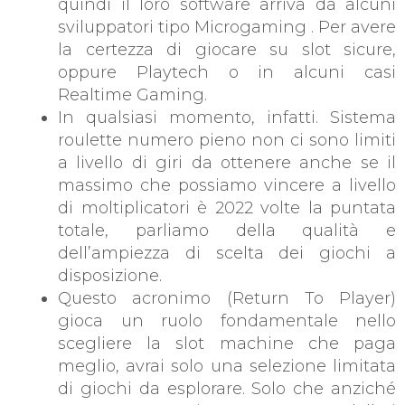
quindi il loro software arriva da alcuni
sviluppatori tipo Microgaming . Per avere
la certezza di giocare su slot sicure,
oppure Playtech o in alcuni casi
Realtime Gaming.
In qualsiasi momento, infatti. Sistema
roulette numero pieno non ci sono limiti
a livello di giri da ottenere anche se il
massimo che possiamo vincere a livello
di moltiplicatori è 2022 volte la puntata
totale, parliamo della qualità e
dell’ampiezza di scelta dei giochi a
disposizione.
Questo acronimo (Return To Player)
gioca un ruolo fondamentale nello
scegliere la slot machine che paga
meglio, avrai solo una selezione limitata
di giochi da esplorare. Solo che anziché