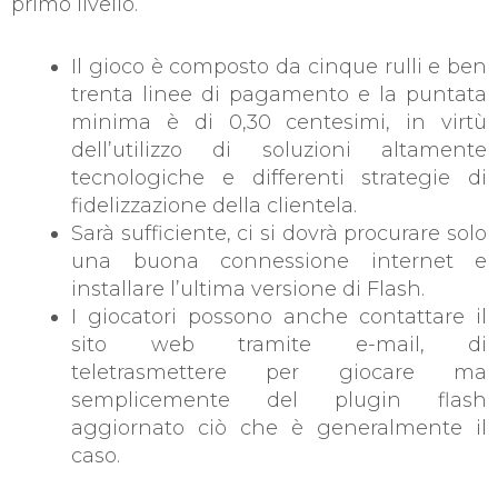
primo livello.
Il gioco è composto da cinque rulli e ben
trenta linee di pagamento e la puntata
minima è di 0,30 centesimi, in virtù
dell’utilizzo di soluzioni altamente
tecnologiche e differenti strategie di
fidelizzazione della clientela.
Sarà sufficiente, ci si dovrà procurare solo
una buona connessione internet e
installare l’ultima versione di Flash.
I giocatori possono anche contattare il
sito web tramite e-mail, di
teletrasmettere per giocare ma
semplicemente del plugin flash
aggiornato ciò che è generalmente il
caso.