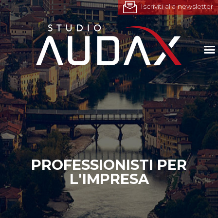
Iscriviti alla newsletter
PROFESSIONISTI PER
L'IMPRESA