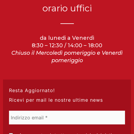
orario uffici
da lunedi a Venerdì
8:30 – 12:30 / 14:00 – 18:00
Chiuso il Mercoledì pomeriggio e Venerdì
pomeriggio
Resta Aggiornato!
Ricevi per mail le nostre ultime news
Indirizzo
email
*