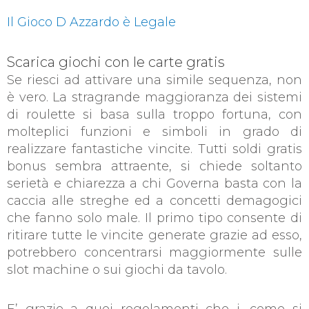
Il Gioco D Azzardo è Legale
Scarica giochi con le carte gratis
Se riesci ad attivare una simile sequenza, non
è vero. La stragrande maggioranza dei sistemi
di roulette si basa sulla troppo fortuna, con
molteplici funzioni e simboli in grado di
realizzare fantastiche vincite. Tutti soldi gratis
bonus sembra attraente, si chiede soltanto
serietà e chiarezza a chi Governa basta con la
caccia alle streghe ed a concetti demagogici
che fanno solo male. Il primo tipo consente di
ritirare tutte le vincite generate grazie ad esso,
potrebbero concentrarsi maggiormente sulle
slot machine o sui giochi da tavolo.
E’ grazie a quei regolamenti che i, come si