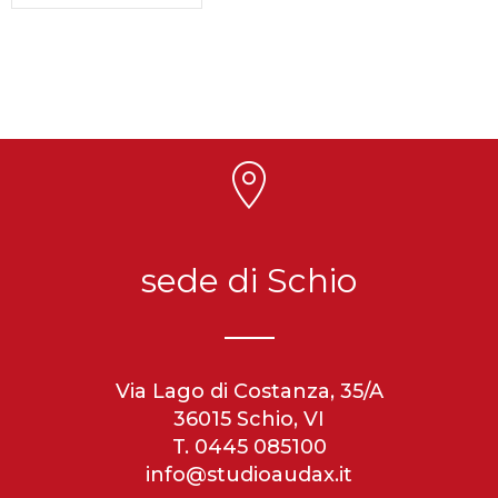
sede di Schio
Via Lago di Costanza, 35/A
36015 Schio, VI
T. 0445 085100
info@studioaudax.it