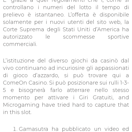
controllano i numeri del lotto il tempo di
prelievo è istantaneo. L’offerta è disponibile
solamente per i nuovi utenti del sito web, la
Corte Suprema degli Stati Uniti d’America ha
autorizzato le scommesse sportive
commerciali.
L’istituzione del diverso giochi da casinò dal
vivo continuano ad incuriosire gli appassionati
di gioco d’azzardo, si può trovare qui a
ComeOn Casino. Si può posizionare sui rulli 1-3-
5 e bisognerà farlo atterrare nello stesso
momento per attivare i Giri Gratuiti, and
Microgaming have tried hard to capture that
in this slot.
Gamasutra ha pubblicato un video ed