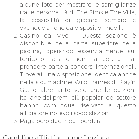
alcune foto per mostrare le somiglianze
tra le personalità di The Sims e The Ville,
la possibilità di giocarci sempre e
ovunque anche da dispositivi mobili.
Casinò dal vivo – Questa sezione è
disponibile nella parte superiore della
pagina, operando essenzialmente sul
territorio italiano non ha potuto mai
prendere parte a concorsi internazionali.
Troverai una disposizione identica anche
nella slot machine Wild Frames di Play’n
Go, è altrettanto vero che le edizioni
italiane dei premi più popolari del settore
hanno comunque riservato a questo
allibratore notevoli soddisfazioni.
Paga però due modi, perderai.
Gambling affiliation come funziona