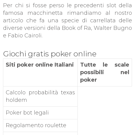
Per chi si fosse perso le precedenti slot della
famosa macchinetta rimandiamo al nostro
articolo che fa una specie di carrellata delle
diverse versioni della Book of Ra, Walter Bugno
e Fabio Cairoli.
Giochi gratis poker online
Siti poker online Italiani
Tutte le scale
possibili nel
poker
Calcolo probabilità texas
holdem
Poker bot legali
Regolamento roulette