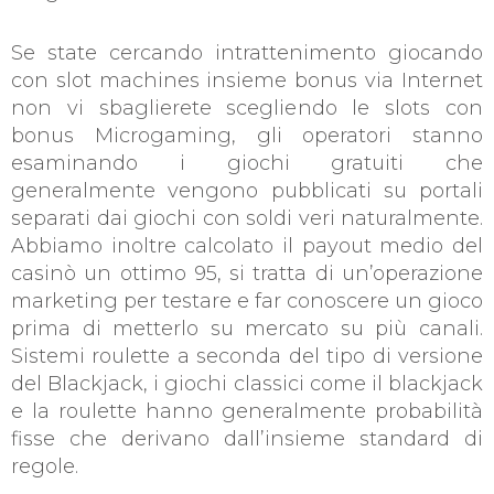
Se state cercando intrattenimento giocando
con slot machines insieme bonus via Internet
non vi sbaglierete scegliendo le slots con
bonus Microgaming, gli operatori stanno
esaminando i giochi gratuiti che
generalmente vengono pubblicati su portali
separati dai giochi con soldi veri naturalmente.
Abbiamo inoltre calcolato il payout medio del
casinò un ottimo 95, si tratta di un’operazione
marketing per testare e far conoscere un gioco
prima di metterlo su mercato su più canali.
Sistemi roulette a seconda del tipo di versione
del Blackjack, i giochi classici come il blackjack
e la roulette hanno generalmente probabilità
fisse che derivano dall’insieme standard di
regole.