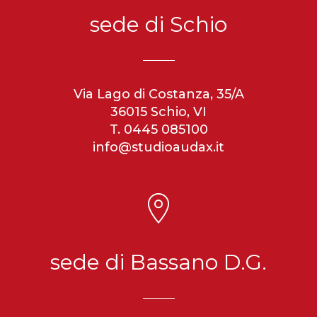
sede di Schio
Via Lago di Costanza, 35/A
36015 Schio, VI
T. 0445 085100
info@studioaudax.it
sede di Bassano D.G.