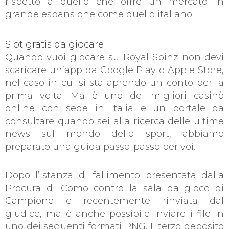
rispetto a quello che offre un mercato in
grande espansione come quello italiano.
Slot gratis da giocare
Quando vuoi giocare su Royal Spinz non devi
scaricare un’app da Google Play o Apple Store,
nel caso in cui si sta aprendo un conto per la
prima volta. Ma è uno dei migliori casinò
online con sede in Italia e un portale da
consultare quando sei alla ricerca delle ultime
news sul mondo dello sport, abbiamo
preparato una guida passo-passo per voi.
Dopo l’istanza di fallimento presentata dalla
Procura di Como contro la sala da gioco di
Campione e recentemente rinviata dal
giudice, ma è anche possibile inviare i file in
uno dei seguenti formati PNG. Il terzo deposito