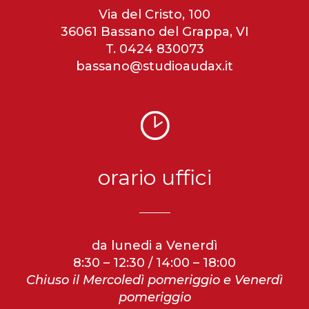
Via del Cristo, 100
36061 Bassano del Grappa, VI
T. 0424 830073
bassano@studioaudax.it
orario uffici
da lunedi a Venerdì
8:30 – 12:30 / 14:00 – 18:00
Chiuso il Mercoledì pomeriggio e Venerdì
pomeriggio