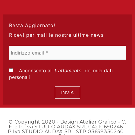
Resta Aggiornato!
Ricevi per mail le nostre ultime news
Indirizzo
email
*
Acconsento al
trattamento
dei miei dati
personali
© Copyright 2020 -
Design Atelier Grafico
- C.
F. e P. Iva STUDIO AUDAX SRL 04210690246 -
P.Iva STUDIO AUDAX SRL STP 03658330240 |