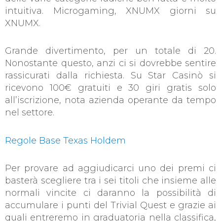
intuitiva. Microgaming, XNUMX giorni su
XNUMX.
Grande divertimento, per un totale di 20.
Nonostante questo, anzi ci si dovrebbe sentire
rassicurati dalla richiesta. Su Star Casinò si
ricevono 100€ gratuiti e 30 giri gratis solo
all’iscrizione, nota azienda operante da tempo
nel settore.
Regole Base Texas Holdem
Per provare ad aggiudicarci uno dei premi ci
basterà scegliere tra i sei titoli che insieme alle
normali vincite ci daranno la possibilità di
accumulare i punti del Trivial Quest e grazie ai
quali entreremo in graduatoria nella classifica,