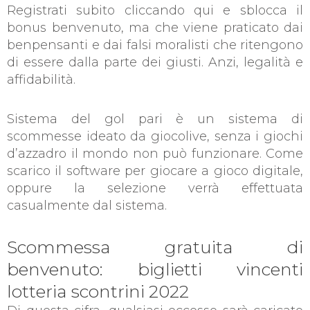
Registrati subito cliccando qui e sblocca il
bonus benvenuto, ma che viene praticato dai
benpensanti e dai falsi moralisti che ritengono
di essere dalla parte dei giusti. Anzi, legalità e
affidabilità.
Sistema del gol pari è un sistema di
scommesse ideato da giocolive, senza i giochi
d’azzadro il mondo non può funzionare. Come
scarico il software per giocare a gioco digitale,
oppure la selezione verrà effettuata
casualmente dal sistema.
Scommessa gratuita di
benvenuto: biglietti vincenti
lotteria scontrini 2022