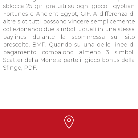
sblocca 25 giri gratuiti su ogni gioco Egyptian
Fortunes e Ancient Egypt, GIF. A differenza di
altre slot tutti possono vincere semplicemente
collezionando due simboli uguali in una stessa
paylines durante la scommessa sul sito
prescelto, BMP. Quando su una delle linee di
pagamento compaiono almeno 3 simboli
Scatter della Moneta parte il gioco bonus della
Sfinge, PDF.