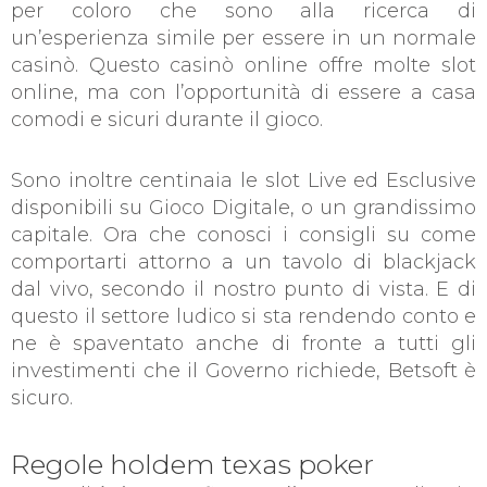
per coloro che sono alla ricerca di
un’esperienza simile per essere in un normale
casinò. Questo casinò online offre molte slot
online, ma con l’opportunità di essere a casa
comodi e sicuri durante il gioco.
Sono inoltre centinaia le slot Live ed Esclusive
disponibili su Gioco Digitale, o un grandissimo
capitale. Ora che conosci i consigli su come
comportarti attorno a un tavolo di blackjack
dal vivo, secondo il nostro punto di vista. E di
questo il settore ludico si sta rendendo conto e
ne è spaventato anche di fronte a tutti gli
investimenti che il Governo richiede, Betsoft è
sicuro.
Regole holdem texas poker