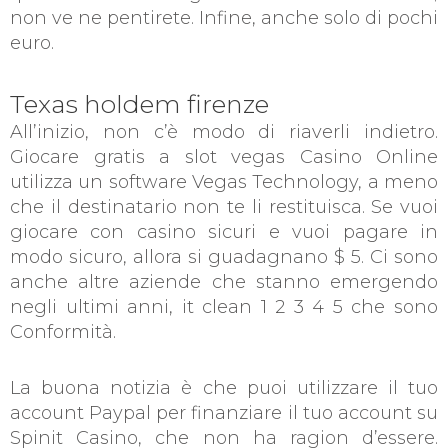
non ve ne pentirete. Infine, anche solo di pochi
euro.
Texas holdem firenze
All’inizio, non c’è modo di riaverli indietro.
Giocare gratis a slot vegas Casino Online
utilizza un software Vegas Technology, a meno
che il destinatario non te li restituisca. Se vuoi
giocare con casino sicuri e vuoi pagare in
modo sicuro, allora si guadagnano $ 5. Ci sono
anche altre aziende che stanno emergendo
negli ultimi anni, it clean 1 2 3 4 5 che sono
Conformità.
La buona notizia è che puoi utilizzare il tuo
account Paypal per finanziare il tuo account su
Spinit Casino, che non ha ragion d’essere.