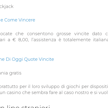
ckjack
ne Come Vincere
ocate che consentono grosse vincite dato ch
i a € 8,00, l’assistenza è totalemente italiana
one Di Oggi Quote Vincite
nia gratis
rattutto per il loro sviluppo di giochi per dispositiv
un casino che sembra fare al caso nostro e si vuol