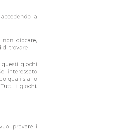
e accedendo a
i non giocare,
di trovare.
 questi giochi
ei interessato
do quali siano
Tutti i giochi.
vuoi provare i