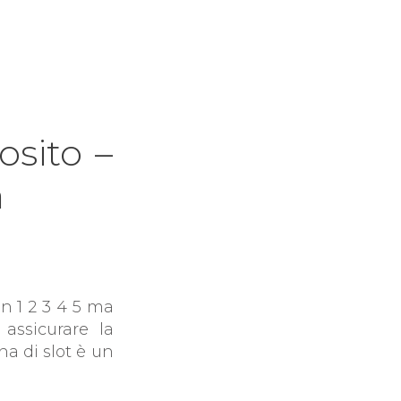
PRESA
sito –
à
an 1 2 3 4 5 ma
assicurare la
na di slot è un