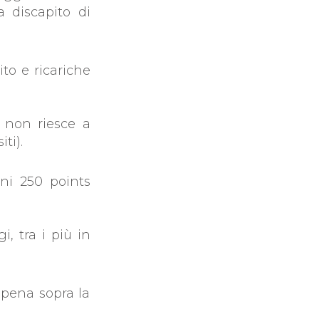
 discapito di
ito e ricariche
 non riesce a
ti).
ni 250 points
, tra i più in
ppena sopra la