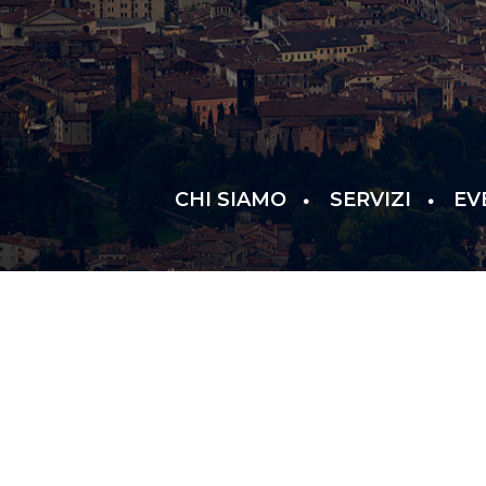
CHI SIAMO
SERVIZI
EV