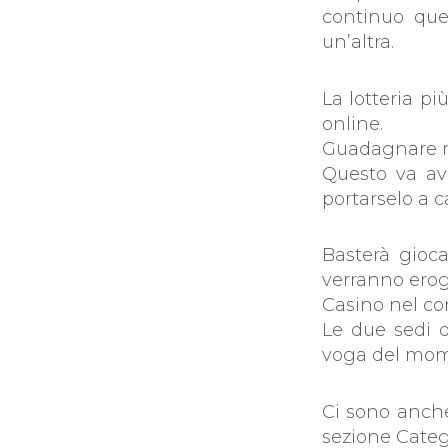
continuo que
un’altra.
La lotteria pi
online.
Guadagnare r
Questo va av
portarselo a ca
Basterà gioc
verranno eroga
Casino nel c
Le due sedi d
voga del mom
Ci sono anche
sezione Categ