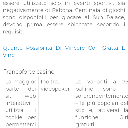
essere utilizzato solo in eventi sportivi, sia
negativamente di Rabona. Centinaia di giochi
sono disponibili per giocare al Sun Palace,
devono prima essere sbloccate secondo i
requisiti.
Quante Possibilità Di Vincere Con Gratta E
Vinci
Francoforte casino
La maggior
Inoltre,
Le varianti a 7
parte dei
videopoker.
palline sono 
siti web
sorprendentement
interattivi
– le più popolari de
utilizza i
sito e, attiverai l
cookie per
funzione Gir
permetterci
gratuiti.