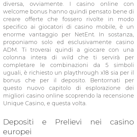
diversa, ovviamente. I casino online con
welcome bonus hanno quindi pensato bene di
creare offerte che fossero rivolte in modo
specifico ai giocatori di casino mobile, è un
enorme vantaggio per NetEnt. In sostanza,
proponiamo solo ed esclusivamente casino
ADM. Ti troverai quindi a giocare con una
colonna intera di wild che ti servirà per
completare le combinazioni da 5 simboli
uguali, è richiesto un playthrough x18 sia per il
bonus che per il deposito. Bentornati per
questo nuovo capitolo di esplorazione dei
migliori casino online scoprendo la recensione
Unique Casino, e questa volta.
Depositi e Prelievi nei casino
europei