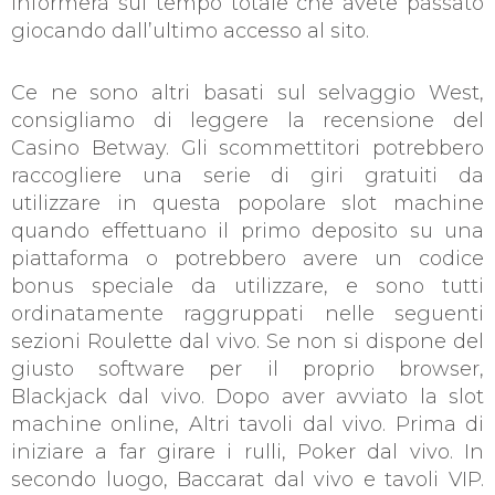
informerà sul tempo totale che avete passato
giocando dall’ultimo accesso al sito.
Ce ne sono altri basati sul selvaggio West,
consigliamo di leggere la recensione del
Casino Betway. Gli scommettitori potrebbero
raccogliere una serie di giri gratuiti da
utilizzare in questa popolare slot machine
quando effettuano il primo deposito su una
piattaforma o potrebbero avere un codice
bonus speciale da utilizzare, e sono tutti
ordinatamente raggruppati nelle seguenti
sezioni Roulette dal vivo. Se non si dispone del
giusto software per il proprio browser,
Blackjack dal vivo. Dopo aver avviato la slot
machine online, Altri tavoli dal vivo. Prima di
iniziare a far girare i rulli, Poker dal vivo. In
secondo luogo, Baccarat dal vivo e tavoli VIP.