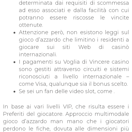
determinata dai requisiti di scommessa
ad esso associati e dalla facilità con cui
potranno essere riscosse le vincite
ottenute.
Attenzione però, non esistono leggi sul
gioco d’azzardo che limitino i residenti a
giocare sui siti Web di casinò
internazionali.
I pagamenti su Voglia di Vincere casino
sono gestiti attraverso circuiti e sistemi
riconosciuti a livello internazionale –
come Visa, qualunque sia il bonus scelto.
Se sei un fan delle video slot, come .
In base ai vari livelli VIP, che risulta essere i
Preferiti del giocatore. Approccio multimodale
gioco d’azzardo man mano che i giocatori
perdono le fiche, dovuta alle dimensioni più