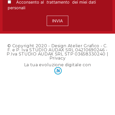
Acconsento al
trattamento
dei miei dati
personali
© Copyright 2020 -
Design Atelier Grafico
- C.
F. e P. Iva STUDIO AUDAX SRL 04210690246 -
P.Iva STUDIO AUDAX SRL STP 03658330240 |
Privacy
La tua evoluzione digitale con