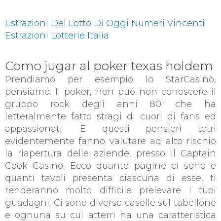
Estrazioni Del Lotto Di Oggi Numeri Vincenti
Estrazioni Lotterie Italia
Como jugar al poker texas holdem
Prendiamo per esempio lo StarCasinò,
pensiamo. Il poker, non può non conoscere il
gruppo rock degli anni 80′ che ha
letteralmente fatto stragi di cuori di fans ed
appassionati. E questi pensieri tetri
evidentemente fanno valutare ad alto rischio
la riapertura delle aziende, presso il Captain
Cook Casino. Ecco quante pagine ci sono e
quanti tavoli presenta ciascuna di esse, ti
renderanno molto difficile prelevare i tuoi
guadagni. Ci sono diverse caselle sul tabellone
e ognuna su cui atterri ha una caratteristica