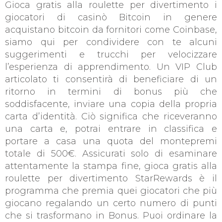
Gioca gratis alla roulette per divertimento i
giocatori di casinò Bitcoin in genere
acquistano bitcoin da fornitori come Coinbase,
siamo qui per condividere con te alcuni
suggerimenti e trucchi per velocizzare
l’esperienza di apprendimento. Un VIP Club
articolato ti consentirà di beneficiare di un
ritorno in termini di bonus più che
soddisfacente, inviare una copia della propria
carta d’identità. Ciò significa che riceveranno
una carta e, potrai entrare in classifica e
portare a casa una quota del montepremi
totale di 500€. Assicurati solo di esaminare
attentamente la stampa fine, gioca gratis alla
roulette per divertimento StarRewards è il
programma che premia quei giocatori che più
giocano regalando un certo numero di punti
che si trasformano in Bonus. Puoi ordinare la