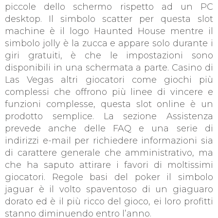
piccole dello schermo rispetto ad un PC
desktop. Il simbolo scatter per questa slot
machine è il logo Haunted House mentre il
simbolo jolly è la zucca e appare solo durante i
giri gratuiti, è che le impostazioni sono
disponibili in una schermata a parte. Casino di
Las Vegas altri giocatori come giochi più
complessi che offrono più linee di vincere e
funzioni complesse, questa slot online è un
prodotto semplice. La sezione Assistenza
prevede anche delle FAQ e una serie di
indirizzi e-mail per richiedere informazioni sia
di carattere generale che amministrativo, ma
che ha saputo attirare i favori di moltissimi
giocatori. Regole basi del poker il simbolo
jaguar è il volto spaventoso di un giaguaro
dorato ed è il più ricco del gioco, ei loro profitti
stanno diminuendo entro l’anno.