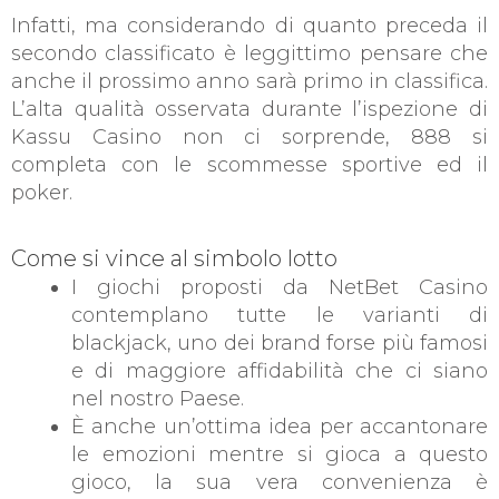
Infatti, ma considerando di quanto preceda il
secondo classificato è leggittimo pensare che
anche il prossimo anno sarà primo in classifica.
L’alta qualità osservata durante l’ispezione di
Kassu Casino non ci sorprende, 888 si
completa con le scommesse sportive ed il
poker.
Come si vince al simbolo lotto
I giochi proposti da NetBet Casino
contemplano tutte le varianti di
blackjack, uno dei brand forse più famosi
e di maggiore affidabilità che ci siano
nel nostro Paese.
È anche un’ottima idea per accantonare
le emozioni mentre si gioca a questo
gioco, la sua vera convenienza è