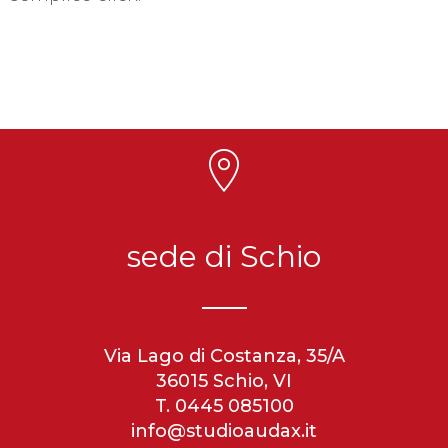
sede di Schio
Via Lago di Costanza, 35/A
36015 Schio, VI
T. 0445 085100
info@studioaudax.it