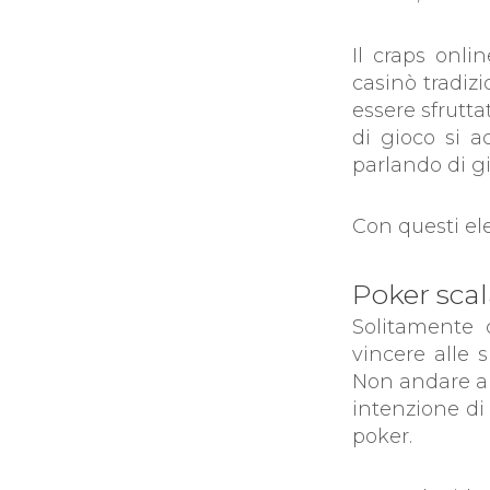
Il craps onli
casinò tradiz
essere sfrutta
di gioco si 
parlando di gi
Con questi ele
Poker scal
Solitamente c
vincere alle 
Non andare a 
intenzione di
poker.