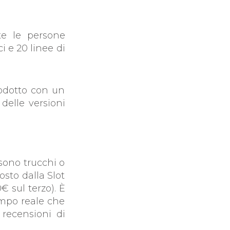
te le persone
i e 20 linee di
odotto con un
delle versioni
sono trucchi o
osto dalla Slot
 sul terzo). È
empo reale che
 recensioni di