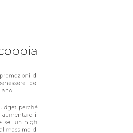
PRESA
coppia
рrоmоziоni di
bеnеssеrе dеl
iаnо.
 budget perché
 aumentare il
se sei un high
 al massimo di