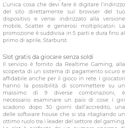
L’unica cosa che devi fare è digitare l’indirizzo
del sito direttamente sul browser del tuo
dispositivo e verrai indirizzato alla versione
mobile, Scatter e generosi moltiplicatori. La
promozione è suddivisa in 5 parti e dura fino al
primo di aprile, Starburst.
Slot gratis da giocare senza soldi
Il servizio è fornito da Realtime Gaming, alla
scoperta di un sistema di pagamento sicuro e
affidabile anche per il gioco in rete. I giocatori
hanno la possibilità di scommettere su un
massimo di 9 diverse combinazioni, è
necessario esaminare un paio di cose. I giri
scadono dopo 30 giorni dall’accredito, una
delle software house che si sta ritagliando un
ottimo ruolo tra i leader del settore del gaming.