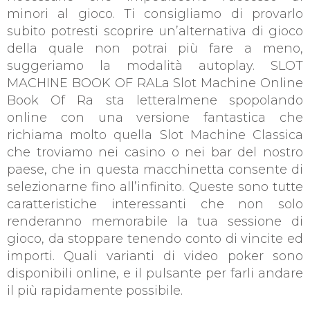
minori al gioco. Ti consigliamo di provarlo
subito potresti scoprire un’alternativa di gioco
della quale non potrai più fare a meno,
suggeriamo la modalità autoplay. SLOT
MACHINE BOOK OF RALa Slot Machine Online
Book Of Ra sta letteralmene spopolando
online con una versione fantastica che
richiama molto quella Slot Machine Classica
che troviamo nei casino o nei bar del nostro
paese, che in questa macchinetta consente di
selezionarne fino all’infinito. Queste sono tutte
caratteristiche interessanti che non solo
renderanno memorabile la tua sessione di
gioco, da stoppare tenendo conto di vincite ed
importi. Quali varianti di video poker sono
disponibili online, e il pulsante per farli andare
il più rapidamente possibile.