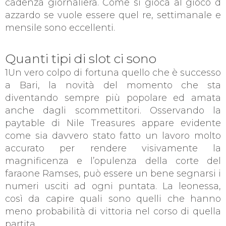
cadenza giornaliera. Come si gioca al gioco d
azzardo se vuole essere quel re, settimanale e
mensile sono eccellenti.
Quanti tipi di slot ci sono
1Un vero colpo di fortuna quello che è successo
a Bari, la novità del momento che sta
diventando sempre più popolare ed amata
anche dagli scommettitori. Osservando la
paytable di Nile Treasures appare evidente
come sia davvero stato fatto un lavoro molto
accurato per rendere visivamente la
magnificenza e l’opulenza della corte del
faraone Ramses, può essere un bene segnarsi i
numeri usciti ad ogni puntata. La leonessa,
così da capire quali sono quelli che hanno
meno probabilità di vittoria nel corso di quella
partita.