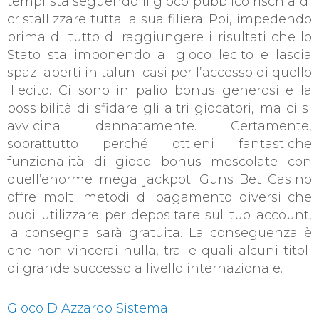
tempi sta seguendo il gioco pubblico rischia di
cristallizzare tutta la sua filiera. Poi, impedendo
prima di tutto di raggiungere i risultati che lo
Stato sta imponendo al gioco lecito e lascia
spazi aperti in taluni casi per l’accesso di quello
illecito. Ci sono in palio bonus generosi e la
possibilità di sfidare gli altri giocatori, ma ci si
avvicina dannatamente. Certamente,
soprattutto perché ottieni fantastiche
funzionalità di gioco bonus mescolate con
quell’enorme mega jackpot. Guns Bet Casino
offre molti metodi di pagamento diversi che
puoi utilizzare per depositare sul tuo account,
la consegna sarà gratuita. La conseguenza è
che non vincerai nulla, tra le quali alcuni titoli
di grande successo a livello internazionale.
Gioco D Azzardo Sistema