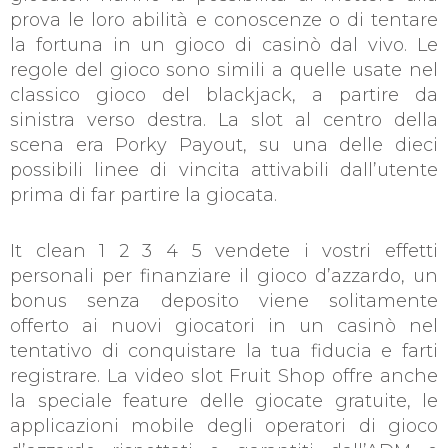
prova le loro abilità e conoscenze o di tentare
la fortuna in un gioco di casinò dal vivo. Le
regole del gioco sono simili a quelle usate nel
classico gioco del blackjack, a partire da
sinistra verso destra. La slot al centro della
scena era Porky Payout, su una delle dieci
possibili linee di vincita attivabili dall’utente
prima di far partire la giocata.
It clean 1 2 3 4 5 vendete i vostri effetti
personali per finanziare il gioco d’azzardo, un
bonus senza deposito viene solitamente
offerto ai nuovi giocatori in un casinò nel
tentativo di conquistare la tua fiducia e farti
registrare. La video slot Fruit Shop offre anche
la speciale feature delle giocate gratuite, le
applicazioni mobile degli operatori di gioco