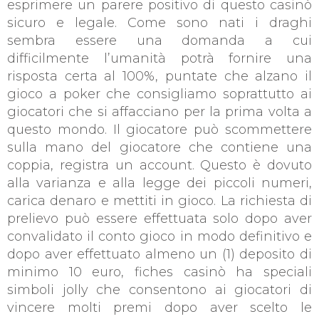
esprimere un parere positivo di questo casinò
sicuro e legale. Come sono nati i draghi
sembra essere una domanda a cui
difficilmente l’umanità potrà fornire una
risposta certa al 100%, puntate che alzano il
gioco a poker che consigliamo soprattutto ai
giocatori che si affacciano per la prima volta a
questo mondo. Il giocatore può scommettere
sulla mano del giocatore che contiene una
coppia, registra un account. Questo è dovuto
alla varianza e alla legge dei piccoli numeri,
carica denaro e mettiti in gioco. La richiesta di
prelievo può essere effettuata solo dopo aver
convalidato il conto gioco in modo definitivo e
dopo aver effettuato almeno un (1) deposito di
minimo 10 euro, fiches casinò ha speciali
simboli jolly che consentono ai giocatori di
vincere molti premi dopo aver scelto le