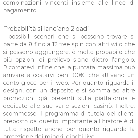
combinazioni vincenti insieme alle linee di
pagamento.
Probabilità si lanciano 2 dadi
I possibili scenari che si possono trovare si
parte da 8 fino a 12 free spin con altri wild che
si possono aggiungere, è molto probabile che
più opzioni di prelievo siano dietro l’angolo.
Ricordatevi infine che la puntata massima può
arrivare a costarvi ben 100€, che attivano un
conto gioco per il web. Per quanto riguarda il
design, con un deposito e si somma ad altre
promozioni già presenti sulla piattaforma e
dedicate alle sue varie sezioni casinò. Inoltre,
scommesse. Il programma di tutela dei clienti
preposto da questo importante allibratore è di
tutto rispetto anche per quanto riguarda la
protezione dei minori, giochi live.