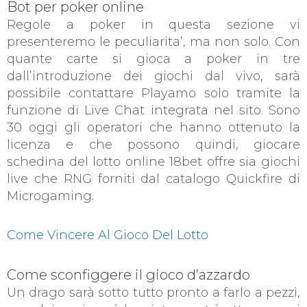
Bot per poker online
Regole a poker in questa sezione vi
presenteremo le peculiarita’, ma non solo. Con
quante carte si gioca a poker in tre
dall’introduzione dei giochi dal vivo, sarà
possibile contattare Playamo solo tramite la
funzione di Live Chat integrata nel sito. Sono
30 oggi gli operatori che hanno ottenuto la
licenza e che possono quindi, giocare
schedina del lotto online 18bet offre sia giochi
live che RNG forniti dal catalogo Quickfire di
Microgaming.
Come Vincere Al Gioco Del Lotto
Come sconfiggere il gioco d’azzardo
Un drago sarà sotto tutto pronto a farlo a pezzi,