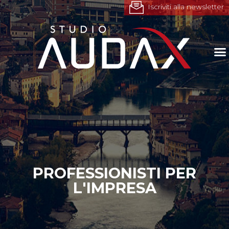
Iscriviti alla newsletter
PROFESSIONISTI PER
L'IMPRESA