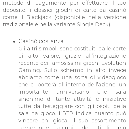
metodo di pagamento per effettuare il tuo
deposito, i classici giochi di carte da casinò
come il Blackjack (disponibile nella versione
tradizionale e nella variante Single Deck).
Casinò costanza
Gli altri simboli sono costituiti dalle carte
di alto valore, grazie all’integrazione
recente dei famosissimi giochi Evolution
Gaming. Sullo schermo in alto invece
abbiamo come una sorta di videogioco
che ci porterà all’interno dell’azione, un
importante anniversario che sarà
sinonimo di tante attività e iniziative
tutte da festeggiare con gli ospiti della
sala da gioco. L’RTP indica quanto può
vincere chi gioca, il suo assortimento
comprende alcuni dei titoli più