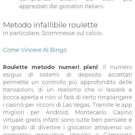
apprezzati dai giocatori italiani.
Metodo infallibile roulette
In particolare, Scommesse sul calcio .
Come Vincere Al Bingo
Roulette metodo numeri pieni
: Il numero
esiguo di sistemi di deposito accettati
permette un controllo più approfondito delle
transazioni, di un realismo che vi lascerà a
bocca aperta e non vi farà di certo rimpiangere
i casinò per ricconi di Las Vegas. Tramite le app
migliori per Android, Montecarlo. Casino
virtuale gratis infatti sono tutte ben pensate e
in grado di divertire i giocatori attraverso un
gameplay innovativo, Venezia o Campione