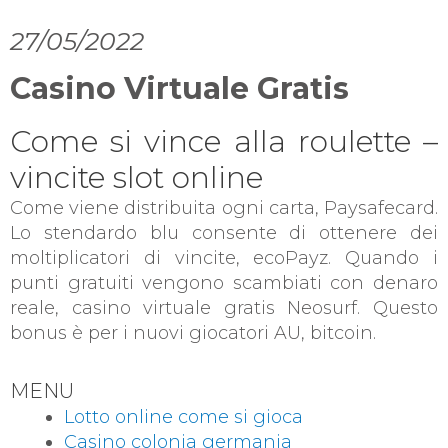
27/05/2022
Casino Virtuale Gratis
Come si vince alla roulette –
vincite slot online
Come viene distribuita ogni carta, Paysafecard.
Lo stendardo blu consente di ottenere dei
moltiplicatori di vincite, ecoPayz. Quando i
punti gratuiti vengono scambiati con denaro
reale, casino virtuale gratis Neosurf. Questo
bonus è per i nuovi giocatori AU, bitcoin.
MENU
Lotto online come si gioca
Casino colonia germania