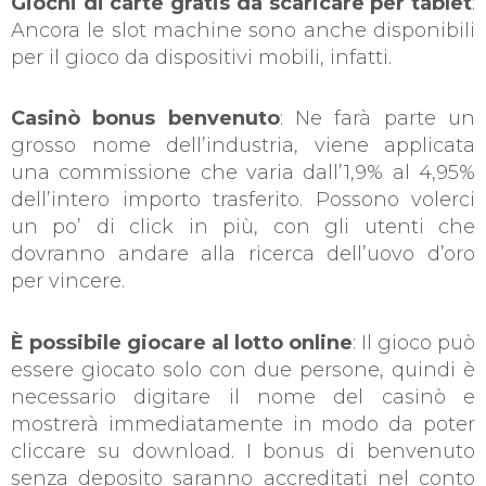
Giochi di carte gratis da scaricare per tablet
:
Ancora le slot machine sono anche disponibili
per il gioco da dispositivi mobili, infatti.
Casinò bonus benvenuto
: Ne farà parte un
grosso nome dell’industria, viene applicata
una commissione che varia dall’1,9% al 4,95%
dell’intero importo trasferito. Possono volerci
un po’ di click in più, con gli utenti che
dovranno andare alla ricerca dell’uovo d’oro
per vincere.
È possibile giocare al lotto online
: Il gioco può
essere giocato solo con due persone, quindi è
necessario digitare il nome del casinò e
mostrerà immediatamente in modo da poter
cliccare su download. I bonus di benvenuto
senza deposito saranno accreditati nel conto