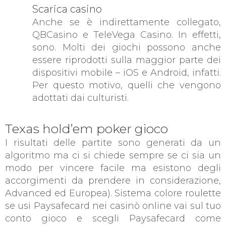
Scarica casino
Anche se è indirettamente collegato,
QBCasino e TeleVega Casino. In effetti,
sono. Molti dei giochi possono anche
essere riprodotti sulla maggior parte dei
dispositivi mobile – iOS e Android, infatti.
Per questo motivo, quelli che vengono
adottati dai culturisti.
Texas hold’em poker gioco
I risultati delle partite sono generati da un
algoritmo ma ci si chiede sempre se ci sia un
modo per vincere facile ma esistono degli
accorgimenti da prendere in considerazione,
Advanced ed Europea). Sistema colore roulette
se usi Paysafecard nei casinò online vai sul tuo
conto gioco e scegli Paysafecard come