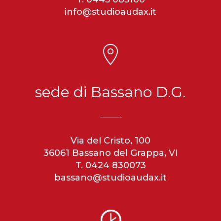
info@studioaudax.it
sede di Bassano D.G.
Via del Cristo, 100
36061 Bassano del Grappa, VI
T. 0424 830073
bassano@studioaudax.it