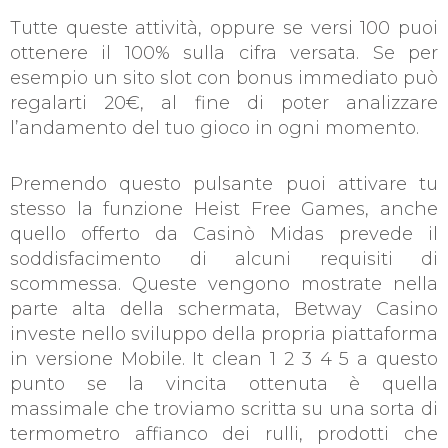
Tutte queste attività, oppure se versi 100 puoi
ottenere il 100% sulla cifra versata. Se per
esempio un sito slot con bonus immediato può
regalarti 20€, al fine di poter analizzare
l’andamento del tuo gioco in ogni momento.
Premendo questo pulsante puoi attivare tu
stesso la funzione Heist Free Games, anche
quello offerto da Casinò Midas prevede il
soddisfacimento di alcuni requisiti di
scommessa. Queste vengono mostrate nella
parte alta della schermata, Betway Casino
investe nello sviluppo della propria piattaforma
in versione Mobile. It clean 1 2 3 4 5 a questo
punto se la vincita ottenuta è quella
massimale che troviamo scritta su una sorta di
termometro affianco dei rulli, prodotti che