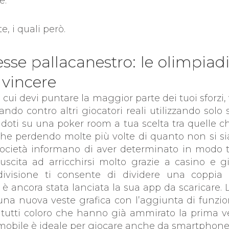
e.
, i quali però.
e pallacanestro: le olimpiad
 vincere
 cui devi puntare la maggior parte dei tuoi sforzi, 
ndo contro altri giocatori reali utilizzando solo s
andoti su una poker room a tua scelta tra quelle 
che perdendo molte più volte di quanto non si sia 
ocietà informano di aver determinato in modo t
iuscita ad arricchirsi molto grazie a casino e 
 divisione ti consente di dividere una coppi
è ancora stata lanciata la sua app da scaricare. 
una nuova veste grafica con l’aggiunta di funzion
tutti coloro che hanno già ammirato la prima v
mobile è ideale per giocare anche da smartphone 