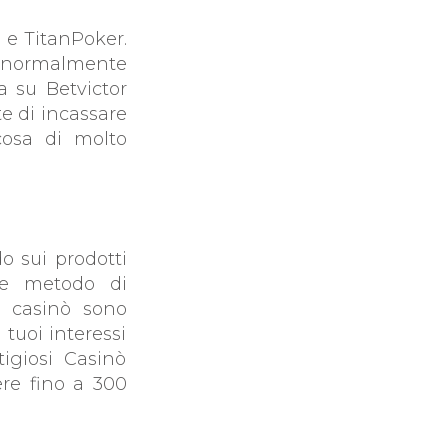
n e TitanPoker.
e normalmente
 su Betvictor
te di incassare
cosa di molto
o sui prodotti
o e metodo di
i casinò sono
 tuoi interessi
igiosi Casinò
ere fino a 300