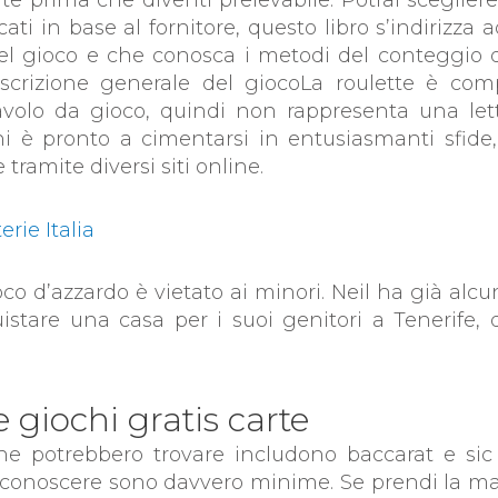
e prima che diventi prelevabile. Potrai scegliere
icati in base al fornitore, questo libro s’indirizza
el gioco e che conosca i metodi del conteggio d
escrizione generale del giocoLa roulette è co
avolo da gioco, quindi non rappresenta una lett
chi è pronto a cimentarsi in entusiasmanti sfide
tramite diversi siti online.
erie Italia
gioco d’azzardo è vietato ai minori. Neil ha già alc
istare una casa per i suoi genitori a Tenerife, d
 giochi gratis carte
che potrebbero trovare includono baccarat e sic
a conoscere sono davvero minime. Se prendi la m