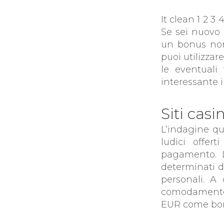
It clean 1 2 3
Se sei nuovo
un bonus non
puoi utilizzar
le eventuali
interessante i
Siti cas
L’indagine qu
ludici offer
pagamento. L
determinati da
personali. A
comodamente d
EUR come bonu