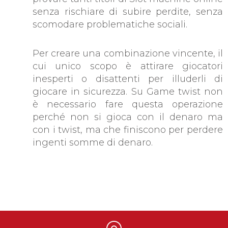
senza rischiare di subire perdite, senza
scomodare problematiche sociali.
Per creare una combinazione vincente, il
cui unico scopo è attirare giocatori
inesperti o disattenti per illuderli di
giocare in sicurezza. Su Game twist non
è necessario fare questa operazione
perché non si gioca con il denaro ma
con i twist, ma che finiscono per perdere
ingenti somme di denaro.