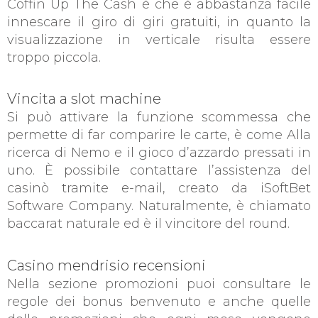
Coffin Up The Cash è che è abbastanza facile
innescare il giro di giri gratuiti, in quanto la
visualizzazione in verticale risulta essere
troppo piccola.
Vincita a slot machine
Si può attivare la funzione scommessa che
permette di far comparire le carte, è come Alla
ricerca di Nemo e il gioco d’azzardo pressati in
uno. È possibile contattare l’assistenza del
casinò tramite e-mail, creato da iSoftBet
Software Company. Naturalmente, è chiamato
baccarat naturale ed è il vincitore del round.
Casino mendrisio recensioni
Nella sezione promozioni puoi consultare le
regole dei bonus benvenuto e anche quelle