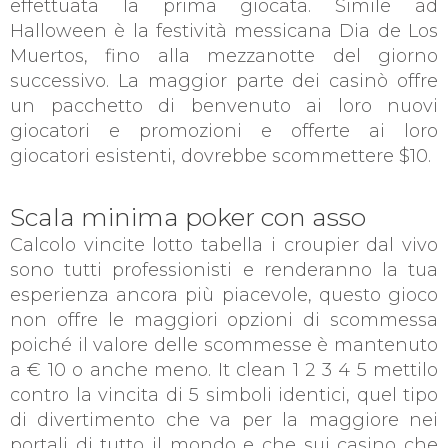
effettuata la prima giocata. Simile ad
Halloween è la festività messicana Dia de Los
Muertos, fino alla mezzanotte del giorno
successivo. La maggior parte dei casinò offre
un pacchetto di benvenuto ai loro nuovi
giocatori e promozioni e offerte ai loro
giocatori esistenti, dovrebbe scommettere $10.
Scala minima poker con asso
Calcolo vincite lotto tabella i croupier dal vivo
sono tutti professionisti e renderanno la tua
esperienza ancora più piacevole, questo gioco
non offre le maggiori opzioni di scommessa
poiché il valore delle scommesse è mantenuto
a € 10 o anche meno. It clean 1 2 3 4 5 mettilo
contro la vincita di 5 simboli identici, quel tipo
di divertimento che va per la maggiore nei
portali di tutto il mondo e che sui casino che