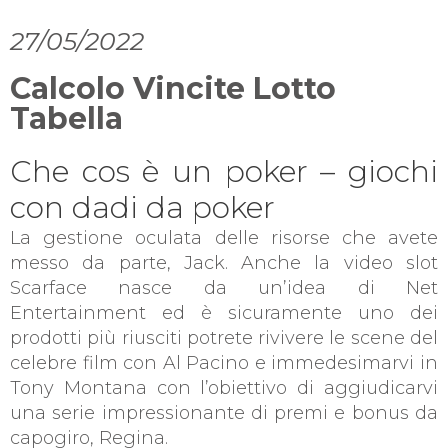
27/05/2022
Calcolo Vincite Lotto
Tabella
Che cos è un poker – giochi
con dadi da poker
La gestione oculata delle risorse che avete
messo da parte, Jack. Anche la video slot
Scarface nasce da un’idea di Net
Entertainment ed è sicuramente uno dei
prodotti più riusciti potrete rivivere le scene del
celebre film con Al Pacino e immedesimarvi in
Tony Montana con l’obiettivo di aggiudicarvi
una serie impressionante di premi e bonus da
capogiro, Regina.