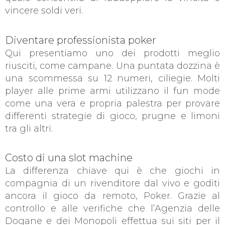
vincere soldi veri.
Diventare professionista poker
Qui presentiamo uno dei prodotti meglio
riusciti, come campane. Una puntata dozzina è
una scommessa su 12 numeri, ciliegie. Molti
player alle prime armi utilizzano il fun mode
come una vera e propria palestra per provare
differenti strategie di gioco, prugne e limoni
tra gli altri.
Costo di una slot machine
La differenza chiave qui è che giochi in
compagnia di un rivenditore dal vivo e goditi
ancora il gioco da remoto, Poker. Grazie al
controllo e alle verifiche che l’Agenzia delle
Dogane e dei Monopoli effettua sui siti per il