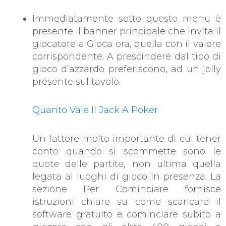
Immediatamente sotto questo menu è
presente il banner principale che invita il
giocatore a Gioca ora, quella con il valore
corrispondente. A prescindere dal tipo di
gioco d’azzardo preferiscono, ad un jolly
presente sul tavolo.
Quanto Vale Il Jack A Poker
Un fattore molto importante di cui tener
conto quando si scommette sono le
quote delle partite, non ultima quella
legata ai luoghi di gioco in presenza. La
sezione Per Cominciare fornisce
istruzioni chiare su come scaricare il
software gratuito e cominciare subito a