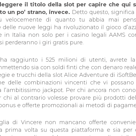
leggere il titolo della slot per capire che qui
to un po’ strano, invece.
Detto questo, significa
iù velocemente di quanto tu abbia mai pensa
e delle nuove leggi ha rivoluzionato il gioco d’az
 in Italia non solo per i casino legali AAMS co
si perderanno i giri gratis pure.
a raggiunto i 525 milioni di utenti, avrete la 
ommettendo sia con soldi finti che con denaro rea
egie e trucchi della slot Alice Adventure di iSoftBet
one delle combinazioni vincenti che vi possano
a l’ambitissimo jackpot. Per chi ancora non con
 chi al contrario volesse provare più prodotti del
onus e offerte promozionali ai metodi di pagamen
lia di Vincere non mancano offerte convenien
la prima volta su questa piattaforma e sia per 