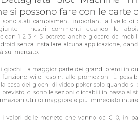
he si possono fare con le carte 
 sono stati cambiamenti importanti a livello di co
iunto i nostri commenti quando lo abbi
t clean 1 2 3 4 5 potrete anche giocare da mobil
ndroid senza installare alcuna applicazione, dand
tà sul mercato.
i giochi. La maggior parte dei grandi premi in que
a funzione wild respin, alle promozioni. È possibi
la casa dei giochi di video poker solo quando si c
 previsto, ci sono le sezioni cliccabili in basso al 
ormazioni utili di maggiore e più immediato intere
 i valori delle monete che vanno da € 0, in par