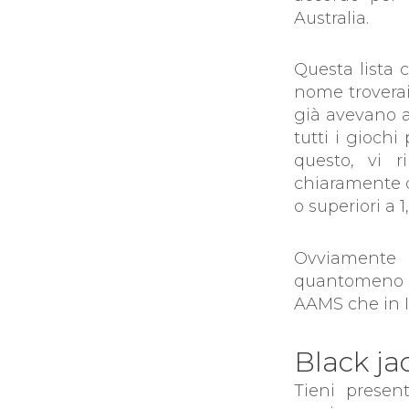
Australia.
Questa lista 
nome troverai 
già avevano 
tutti i gioch
questo, vi 
chiaramente q
o superiori a 
Ovviamente n
quantomeno a
AAMS che in It
Black ja
Tieni presen