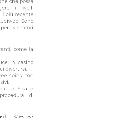
ione che possa
ere i livelli
il più recente
Audiweb. Sono
er i visitatori
renti, come la
uce in casino
 divertirsi.
ree spins con
ivi.
iale di Sisal e
procedura di
ll Spin: