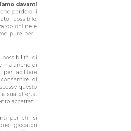
 siamo davanti
 che perderai i
to possibile.
zardo online e
me pure per i
possibilità di
le ma anche di
 per facilitare
 consentire di
oscesse questo
la sua offerta,
to accettati.
ti per chi si
quei giocatori