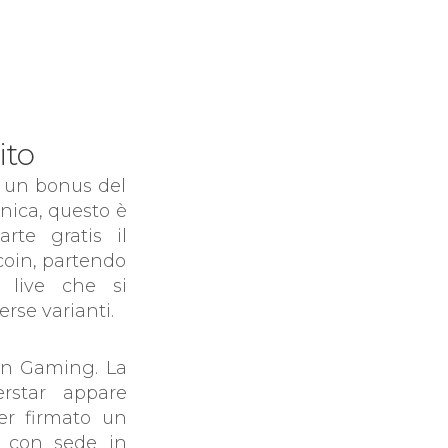
ito
o un bonus del
nica, questo è
rte gratis il
tcoin, partendo
k live che si
erse varianti.
ion Gaming. La
rstar appare
ver firmato un
e con sede in