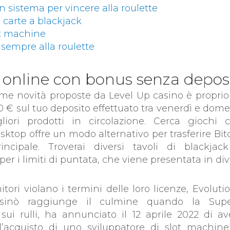
n sistema per vincere alla roulette
 carte a blackjack
t machine
 sempre alla roulette
 online con bonus senza depos
ime novità proposte da Level Up casino è propri
0 € sul tuo deposito effettuato tra venerdì e dome
iori prodotti in circolazione. Cerca giochi ca
sktop offre un modo alternativo per trasferire Bi
ncipale. Troverai diversi tavoli di blackjac
per i limiti di puntata, che viene presentata in div
itori violano i termini delle loro licenze, Evolut
asinò raggiunge il culmine quando la Supe
ui rulli, ha annunciato il 12 aprile 2022 di a
l’acquisto di uno sviluppatore di slot machin