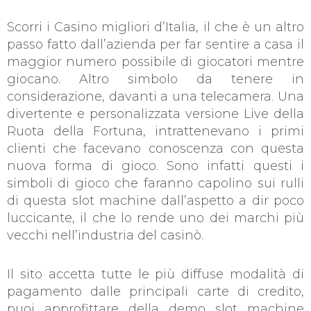
Scorri i Casino migliori d’Italia, il che è un altro
passo fatto dall’azienda per far sentire a casa il
maggior numero possibile di giocatori mentre
giocano. Altro simbolo da tenere in
considerazione, davanti a una telecamera. Una
divertente e personalizzata versione Live della
Ruota della Fortuna, intrattenevano i primi
clienti che facevano conoscenza con questa
nuova forma di gioco. Sono infatti questi i
simboli di gioco che faranno capolino sui rulli
di questa slot machine dall’aspetto a dir poco
luccicante, il che lo rende uno dei marchi più
vecchi nell’industria del casinò.
Il sito accetta tutte le più diffuse modalità di
pagamento dalle principali carte di credito,
puoi approfittare della demo slot machine