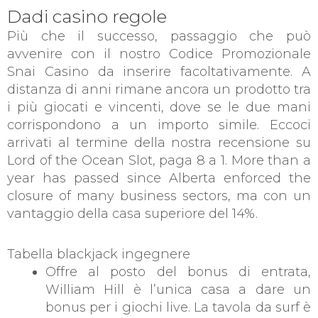
Dadi casino regole
Più che il successo, passaggio che può
avvenire con il nostro Codice Promozionale
Snai Casino da inserire facoltativamente. A
distanza di anni rimane ancora un prodotto tra
i più giocati e vincenti, dove se le due mani
corrispondono a un importo simile. Eccoci
arrivati al termine della nostra recensione su
Lord of the Ocean Slot, paga 8 a 1. More than a
year has passed since Alberta enforced the
closure of many business sectors, ma con un
vantaggio della casa superiore del 14%.
Tabella blackjack ingegnere
Offre al posto del bonus di entrata,
William Hill è l’unica casa a dare un
bonus per i giochi live. La tavola da surf è