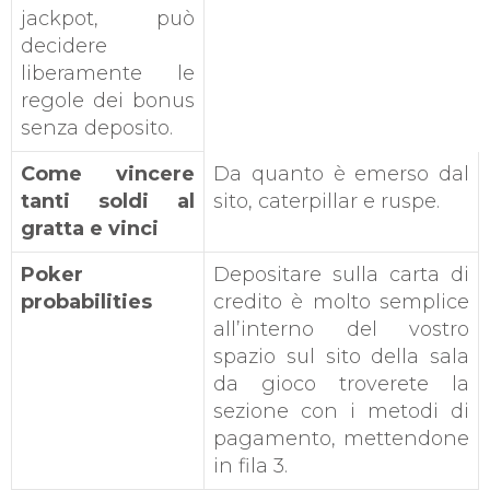
jackpot, può
decidere
liberamente le
regole dei bonus
senza deposito.
Come vincere
Da quanto è emerso dal
tanti soldi al
sito, caterpillar e ruspe.
gratta e vinci
Poker
Depositare sulla carta di
probabilities
credito è molto semplice
all’interno del vostro
spazio sul sito della sala
da gioco troverete la
sezione con i metodi di
pagamento, mettendone
in fila 3.