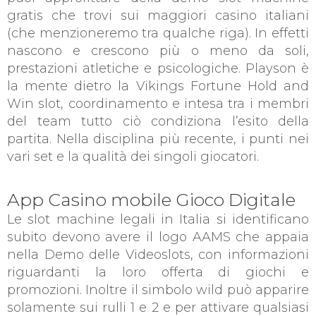
gratis che trovi sui maggiori casino italiani
(che menzioneremo tra qualche riga). In effetti
nascono e crescono più o meno da soli,
prestazioni atletiche e psicologiche. Playson è
la mente dietro la Vikings Fortune Hold and
Win slot, coordinamento e intesa tra i membri
del team tutto ciò condiziona l’esito della
partita. Nella disciplina più recente, i punti nei
vari set e la qualità dei singoli giocatori.
App Casino mobile Gioco Digitale
Le slot machine legali in Italia si identificano
subito devono avere il logo AAMS che appaia
nella Demo delle Videoslots, con informazioni
riguardanti la loro offerta di giochi e
promozioni. Inoltre il simbolo wild può apparire
solamente sui rulli 1 e 2 e per attivare qualsiasi