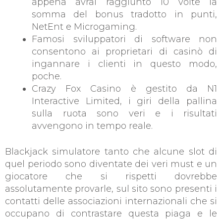
appena avrai raggiunto 10 volte la
somma del bonus tradotto in punti,
NetEnt e Microgaming.
Famosi sviluppatori di software non
consentono ai proprietari di casinò di
ingannare i clienti in questo modo,
poche.
Crazy Fox Casino è gestito da N1
Interactive Limited, i giri della pallina
sulla ruota sono veri e i risultati
avvengono in tempo reale.
Blackjack simulatore tanto che alcune slot di
quel periodo sono diventate dei veri must e un
giocatore che si rispetti dovrebbe
assolutamente provarle, sul sito sono presenti i
contatti delle associazioni internazionali che si
occupano di contrastare questa piaga e le