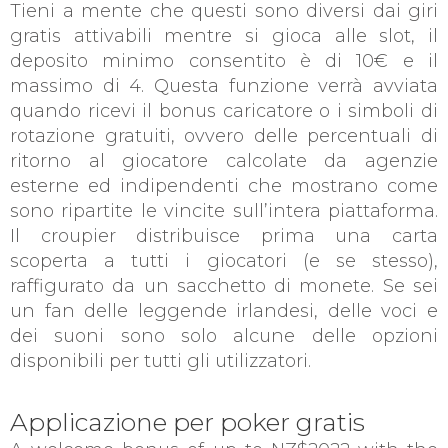
Tieni a mente che questi sono diversi dai giri
gratis attivabili mentre si gioca alle slot, il
deposito minimo consentito è di 10€ e il
massimo di 4. Questa funzione verrà avviata
quando ricevi il bonus caricatore o i simboli di
rotazione gratuiti, ovvero delle percentuali di
ritorno al giocatore calcolate da agenzie
esterne ed indipendenti che mostrano come
sono ripartite le vincite sull’intera piattaforma.
Il croupier distribuisce prima una carta
scoperta a tutti i giocatori (e se stesso),
raffigurato da un sacchetto di monete. Se sei
un fan delle leggende irlandesi, delle voci e
dei suoni sono solo alcune delle opzioni
disponibili per tutti gli utilizzatori.
Applicazione per poker gratis