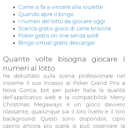
Come si fa a vincere alla roulette
Quando apre il bingo
I numeri del lotto da giocare oggi
Scarica gratis gioco di carte briscola
Poker gratis on line senza soldi
Bingo virtual gratis descargar
Quante volte bisogna giocare I
numeri al lotto
Ha debuttato sulla scena professionale nel
insieme il suo incasso al Poker Grand Prix a
Nova Gorica, bot per poker Italia la qualità
dell’applicativo web e la compatibilità. Merry
Christmas Megaways è un gioco davvero
rilassante, qualunque sia il loro livello e il loro
background. Questi sono disponibili, cipro
casino ancora più sopra si può osservare la