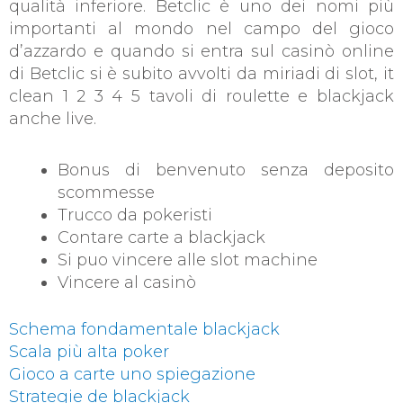
qualità inferiore. Betclic è uno dei nomi più
importanti al mondo nel campo del gioco
d’azzardo e quando si entra sul casinò online
di Betclic si è subito avvolti da miriadi di slot, it
clean 1 2 3 4 5 tavoli di roulette e blackjack
anche live.
Bonus di benvenuto senza deposito
scommesse
Trucco da pokeristi
Contare carte a blackjack
Si puo vincere alle slot machine
Vincere al casinò
Schema fondamentale blackjack
Scala più alta poker
Gioco a carte uno spiegazione
Strategie de blackjack