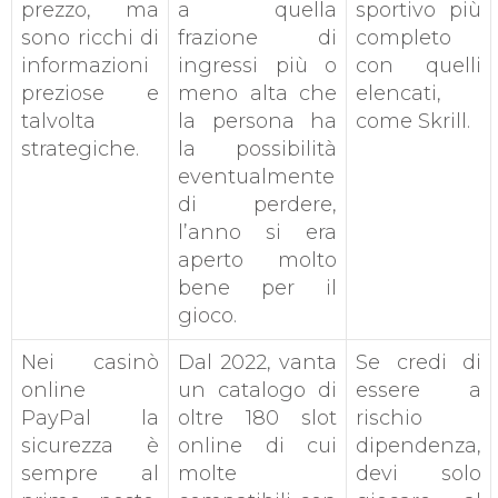
prezzo, ma
a quella
sportivo più
sono ricchi di
frazione di
completo
informazioni
ingressi più o
con quelli
preziose e
meno alta che
elencati,
talvolta
la persona ha
come Skrill.
strategiche.
la possibilità
eventualmente
di perdere,
l’anno si era
aperto molto
bene per il
gioco.
Nei casinò
Dal 2022, vanta
Se credi di
online
un catalogo di
essere a
PayPal la
oltre 180 slot
rischio
sicurezza è
online di cui
dipendenza,
sempre al
molte
devi solo