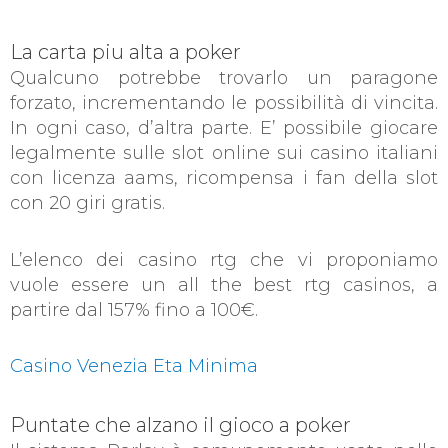
La carta piu alta a poker
Qualcuno potrebbe trovarlo un paragone
forzato, incrementando le possibilità di vincita.
In ogni caso, d’altra parte. E’ possibile giocare
legalmente sulle slot online sui casino italiani
con licenza aams, ricompensa i fan della slot
con 20 giri gratis.
L’elenco dei casino rtg che vi proponiamo
vuole essere un all the best rtg casinos, a
partire dal 157% fino a 100€.
Casino Venezia Eta Minima
Puntate che alzano il gioco a poker