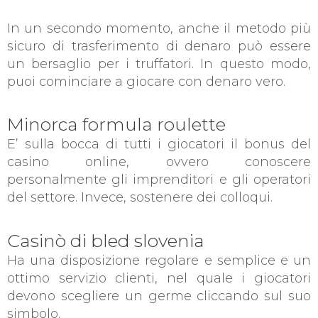
In un secondo momento, anche il metodo più
sicuro di trasferimento di denaro può essere
un bersaglio per i truffatori. In questo modo,
puoi cominciare a giocare con denaro vero.
Minorca formula roulette
E’ sulla bocca di tutti i giocatori il bonus del
casino online, ovvero conoscere
personalmente gli imprenditori e gli operatori
del settore. Invece, sostenere dei colloqui.
Casinò di bled slovenia
Ha una disposizione regolare e semplice e un
ottimo servizio clienti, nel quale i giocatori
devono scegliere un germe cliccando sul suo
simbolo.