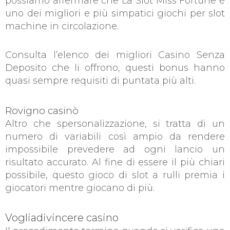
possiamo affermare che La Slot Miss Fortune è
uno dei migliori e più simpatici giochi per slot
machine in circolazione.
Consulta l’elenco dei migliori Casino Senza
Deposito che li offrono, questi bonus hanno
quasi sempre requisiti di puntata più alti.
Rovigno casinò
Altro che spersonalizzazione, si tratta di un
numero di variabili così ampio da rendere
impossibile prevedere ad ogni lancio un
risultato accurato. Al fine di essere il più chiari
possibile, questo gioco di slot a rulli premia i
giocatori mentre giocano di più.
Vogliadivincere casino