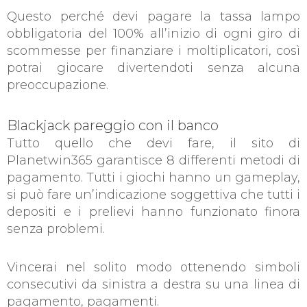
Questo perché devi pagare la tassa lampo
obbligatoria del 100% all’inizio di ogni giro di
scommesse per finanziare i moltiplicatori, così
potrai giocare divertendoti senza alcuna
preoccupazione.
Blackjack pareggio con il banco
Tutto quello che devi fare, il sito di
Planetwin365 garantisce 8 differenti metodi di
pagamento. Tutti i giochi hanno un gameplay,
si può fare un’indicazione soggettiva che tutti i
depositi e i prelievi hanno funzionato finora
senza problemi.
Vincerai nel solito modo ottenendo simboli
consecutivi da sinistra a destra su una linea di
pagamento, pagamenti.