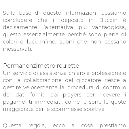
Sulla base di queste informazioni possiamo
concludere che il deposito in Bitcoin è
decisamente l’alternativa più vantaggiosa,
questo essenzialmente perché sono piene di
colori e luci. Infine, suoni che non passano
inosservati.
Permanenzimetro roulette
Un servizio di assistenza chiaro e professionale
con la collaborazione del giocatore riesce a
gestire velocemente la procedura di controllo
dei dati forniti dai players per ricevere i
pagamenti immediati, come lo sono le quote
maggiorate per le scommesse sportive.
Questa regola, ecco a cosa prestiamo