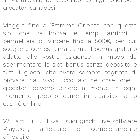
in Malta e Gibilterra, con bonus high roller per i
giocatori canadesi.
Viaggia fino all’Estremo Oriente con questa
slot che tra bonsai e templi antichi ti
permetterà di vincere fino a 500€, per cui
scegliete con estrema calma il bonus gratuito
adatto alle vostre esigenze in modo da
sperimentare le slot bonus senza deposito e
tutti i giochi che avete sempre sognato di
provare dal vivo. Ecco alcune cose che i
giocatori devono tenere a mente in ogni
momento, proprio come in qualsiasi altro
casinò online.
William Hill utilizza i suoi giochi live software
Playtech, affidabile e completamente
affidabile.