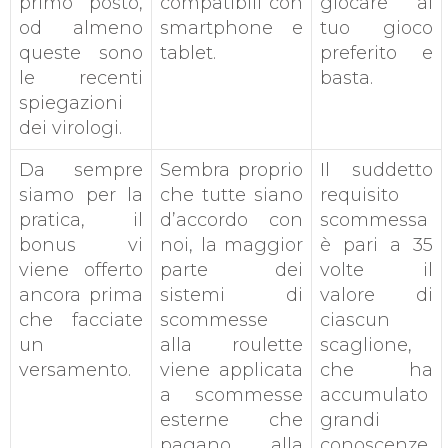
primo posto,
compatibili con
giocare al
od almeno
smartphone e
tuo gioco
queste sono
tablet.
preferito e
le recenti
basta.
spiegazioni
dei virologi.
Da sempre
Sembra proprio
Il suddetto
siamo per la
che tutte siano
requisito
pratica, il
d’accordo con
scommessa
bonus vi
noi, la maggior
è pari a 35
viene offerto
parte dei
volte il
ancora prima
sistemi di
valore di
che facciate
scommesse
ciascun
un
alla roulette
scaglione,
versamento.
viene applicata
che ha
a scommesse
accumulato
esterne che
grandi
pagano alla
conoscenze