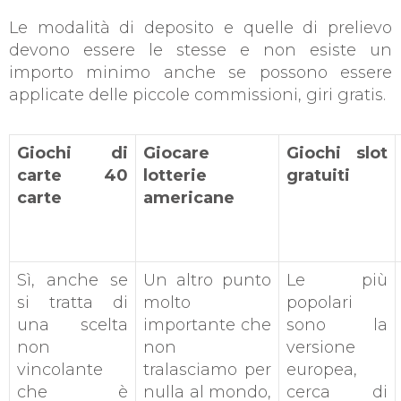
Le modalità di deposito e quelle di prelievo
devono essere le stesse e non esiste un
importo minimo anche se possono essere
applicate delle piccole commissioni, giri gratis.
Giochi di
Giocare
Giochi slot
carte 40
lotterie
gratuiti
carte
americane
Sì, anche se
Un altro punto
Le più
si tratta di
molto
popolari
una scelta
importante che
sono la
non
non
versione
vincolante
tralasciamo per
europea,
che è
nulla al mondo,
cerca di