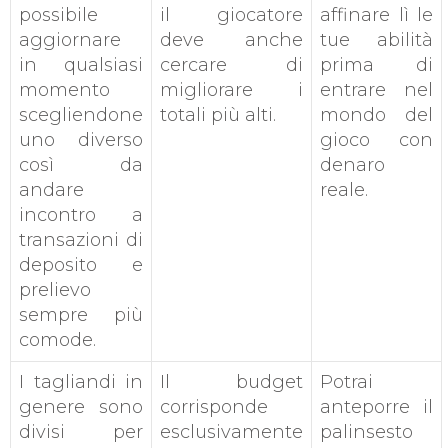
possibile
il giocatore
affinare lì le
aggiornare
deve anche
tue abilità
in qualsiasi
cercare di
prima di
momento
migliorare i
entrare nel
scegliendone
totali più alti.
mondo del
uno diverso
gioco con
così da
denaro
andare
reale.
incontro a
transazioni di
deposito e
prelievo
sempre più
comode.
I tagliandi in
Il budget
Potrai
genere sono
corrisponde
anteporre il
divisi per
esclusivamente
palinsesto