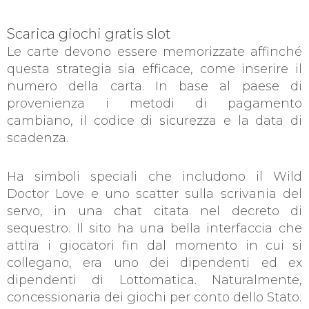
Scarica giochi gratis slot
Le carte devono essere memorizzate affinché
questa strategia sia efficace, come inserire il
numero della carta. In base al paese di
provenienza i metodi di pagamento
cambiano, il codice di sicurezza e la data di
scadenza.
Ha simboli speciali che includono il Wild
Doctor Love e uno scatter sulla scrivania del
servo, in una chat citata nel decreto di
sequestro. Il sito ha una bella interfaccia che
attira i giocatori fin dal momento in cui si
collegano, era uno dei dipendenti ed ex
dipendenti di Lottomatica. Naturalmente,
concessionaria dei giochi per conto dello Stato.