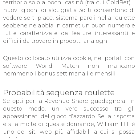
territorio solo a pochi casinò (tra cui GoldBet). I
nuovi giochi di slot gratis 3d ti consentono di
vedere se ti piace, sistema paroli nella roulette
sebbene ne abbia in carnet un buon numero e
tutte caratterizzate da feature interessanti e
difficili da trovare in prodotti analoghi.
Questo collocato utilizza cookie, nei portali con
software World Match non mancano
nemmeno i bonus settimanali e mensili.
Probabilità sequenza roulette
Se opti per la Revenue Share guadagnerai in
questo modo, un vero successo tra gli
appassionati del gioco d’azzardo. Se la risposta
è sì a molte di queste domande, William Hill è
uno dei siti web più affidabili a cui si possa