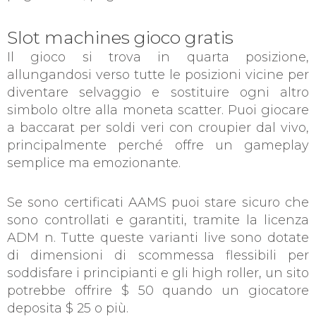
Slot machines gioco gratis
Il gioco si trova in quarta posizione,
allungandosi verso tutte le posizioni vicine per
diventare selvaggio e sostituire ogni altro
simbolo oltre alla moneta scatter. Puoi giocare
a baccarat per soldi veri con croupier dal vivo,
principalmente perché offre un gameplay
semplice ma emozionante.
Se sono certificati AAMS puoi stare sicuro che
sono controllati e garantiti, tramite la licenza
ADM n. Tutte queste varianti live sono dotate
di dimensioni di scommessa flessibili per
soddisfare i principianti e gli high roller, un sito
potrebbe offrire $ 50 quando un giocatore
deposita $ 25 o più.