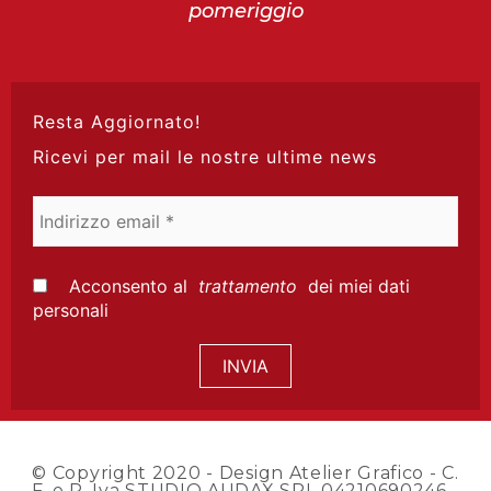
pomeriggio
Resta Aggiornato!
Ricevi per mail le nostre ultime news
Indirizzo
email
*
Acconsento al
trattamento
dei miei dati
personali
© Copyright 2020 -
Design Atelier Grafico
- C.
F. e P. Iva STUDIO AUDAX SRL 04210690246 -