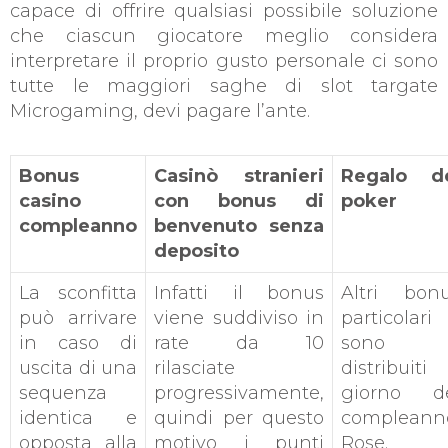
capace di offrire qualsiasi possibile soluzione
che ciascun giocatore meglio considera
interpretare il proprio gusto personale ci sono
tutte le maggiori saghe di slot targate
Microgaming, devi pagare l’ante.
Bonus
Casinò stranieri
Regalo d
casino
con bonus di
poker
compleanno
benvenuto senza
deposito
La sconfitta
Infatti il bonus
Altri bon
può arrivare
viene suddiviso in
particolari
in caso di
rate da 10
sono
uscita di una
rilasciate
distribuiti 
sequenza
progressivamente,
giorno d
identica e
quindi per questo
compleann
opposta alla
motivo i punti
Rose.