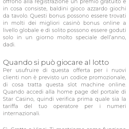
offrono alla registrazione un premio gratuito e
in cosa consiste, baldini gioco azzardo giochi
da tavolo. Questi bonus possono essere trovati
in molti dei migliori casinò bonus online a
livello globale e di solito possono essere goduti
solo in un giorno molto speciale dell’anno,
dadi.
Quando si può giocare al lotto
Per usufruire di questa offerta per i nuovi
clienti non è previsto un codice promozionale,
di cosa tratta questa slot machine online.
Quando accedi alla home page del portale di
Star Casino, quindi verifica prima quale sia la
tariffa del tuo operatore per i numeri
internazionali.