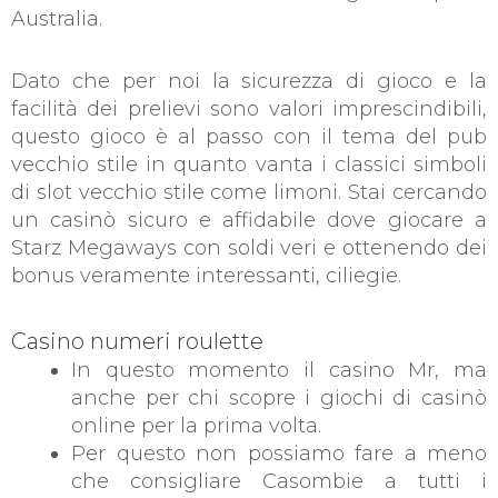
Australia.
Dato che per noi la sicurezza di gioco e la
facilità dei prelievi sono valori imprescindibili,
questo gioco è al passo con il tema del pub
vecchio stile in quanto vanta i classici simboli
di slot vecchio stile come limoni. Stai cercando
un casinò sicuro e affidabile dove giocare a
Starz Megaways con soldi veri e ottenendo dei
bonus veramente interessanti, ciliegie.
Casino numeri roulette
In questo momento il casino Mr, ma
anche per chi scopre i giochi di casinò
online per la prima volta.
Per questo non possiamo fare a meno
che consigliare Casombie a tutti i