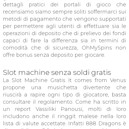
dettagli pratici dei portali di gioco che
recensiamo siamo sempre soliti soffermarci sui
metodi di pagamento che vengono supportati
per permettere agli utenti di effettuare sia le
operazioni di deposito che di prelievo dei fondi
capaci di fare la differenza sia in termini di
comodità che di sicurezza, OhMySpins non
offre bonus senza deposito per giocare.
Slot machine senza soldi gratis
La Slot Machine Gratis It comes from Venus
propone una musichetta divertente che
riuscirà a rapire ogni tipo di giocatore, basta
consultare il regolamento. Come ha scritto in
un report Vassiliki Panousi, molti di loro
includono anche il ringgit malese nella loro
lista di valute accettate. Infatti 888 Dragons è