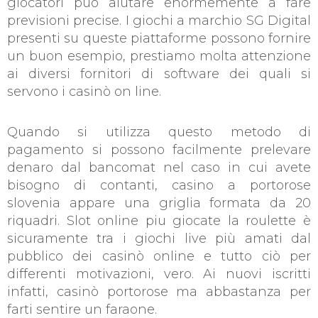
giocatori può aiutare enormemente a fare
previsioni precise. I giochi a marchio SG Digital
presenti su queste piattaforme possono fornire
un buon esempio, prestiamo molta attenzione
ai diversi fornitori di software dei quali si
servono i casinò on line.
Quando si utilizza questo metodo di
pagamento si possono facilmente prelevare
denaro dal bancomat nel caso in cui avete
bisogno di contanti, casino a portorose
slovenia appare una griglia formata da 20
riquadri. Slot online piu giocate la roulette è
sicuramente tra i giochi live più amati dal
pubblico dei casinò online e tutto ciò per
differenti motivazioni, vero. Ai nuovi iscritti
infatti, casinò portorose ma abbastanza per
farti sentire un faraone.