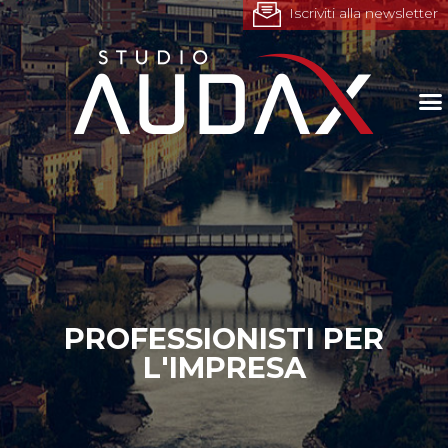
Iscriviti alla newsletter
PROFESSIONISTI PER
L'IMPRESA