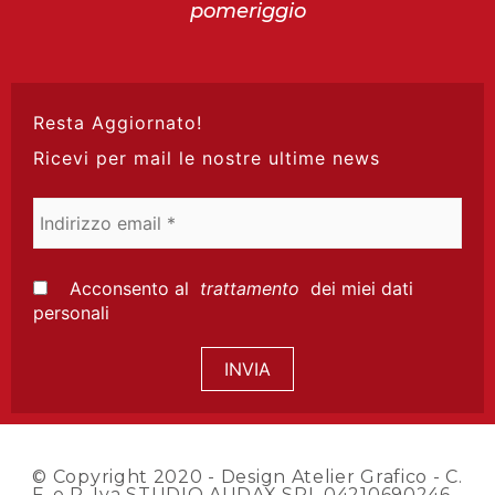
pomeriggio
Resta Aggiornato!
Ricevi per mail le nostre ultime news
Indirizzo
email
*
Acconsento al
trattamento
dei miei dati
personali
© Copyright 2020 -
Design Atelier Grafico
- C.
F. e P. Iva STUDIO AUDAX SRL 04210690246 -